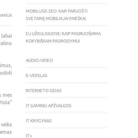
MOBILUSIS SEO: KAIP PARUOŠTI
RANGA
SVETAINĘ MOBILIAJAI PAIEŠKAI
DJ UŽKULISIUOSE: KAIP PASIRUOŠIAMA
labai
KOKYBIŠKAM PASIRODYMUI
alino
AUDIO-VIDEO
imus,
audoti
E-VERSLAS
INTERNETO GIDAS
is mes
Vista“
IT GAMINIU APŽVALGOS
IT KNYGYNAS
veiks
stemas
IT+