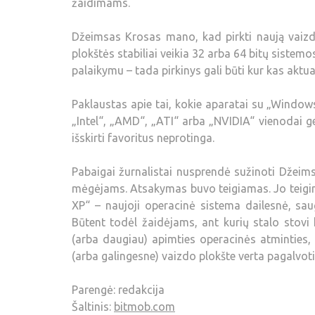
žaidimams.
Džeimsas Krosas mano, kad pirkti naują vaizd
plokštės stabiliai veikia 32 arba 64 bitų sistemo
palaikymu – tada pirkinys gali būti kur kas aktua
Paklaustas apie tai, kokie aparatai su „Window
„Intel“, „AMD“, „ATI“ arba „NVIDIA“ vienodai g
išskirti favoritus neprotinga.
Pabaigai žurnalistai nusprendė sužinoti Džeim
mėgėjams. Atsakymas buvo teigiamas. Jo teigi
XP“ – naujoji operacinė sistema dailesnė, sau
Būtent todėl žaidėjams, ant kurių stalo stovi
(arba daugiau) apimties operacinės atminties
(arba galingesne) vaizdo plokšte verta pagalvot
Parengė: redakcija
Šaltinis:
bitmob.com