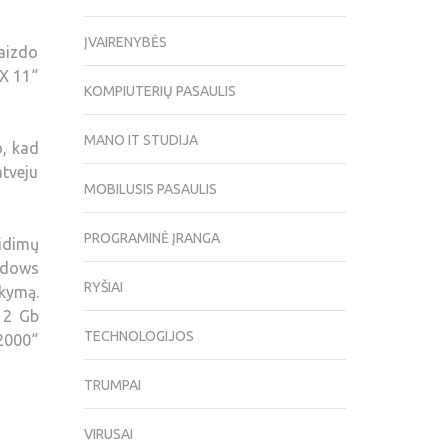
ĮVAIRENYBĖS
aizdo
tX 11“
KOMPIUTERIŲ PASAULIS
MANO IT STUDIJA
o, kad
atveju
MOBILUSIS PASAULIS
PROGRAMINĖ ĮRANGA
aidimų
ndows
RYŠIAI
ikymą.
, 2 Gb
TECHNOLOGIJOS
2000“
TRUMPAI
VIRUSAI