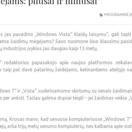
jams: pliusai ir minusai
PROGRAMINĖ Į
s jau pavadino „Windows Vista“ klaidų taisymu“, gali tapti 
 sistema žaidimų mėgėjams? Savo nuomone šiuo klausimu pasid
 industrijos įvykius jau daugiau kaip 13 metų.
 redaktorius papasakojo apie naujos platformos reikalav
o taip pat davė patarimų žaidėjams, ketinantiems ateityje n
ndows 7“ ir „Vista“ suderinamumo skirtumų su senais žaidima
 per anksti. Tačiau galima drąsiai teigti – jei žaidimas veikia „
imą, Krosas mano, kad senuose kompiuteriuose „Windows 7“ 
iejų arba trijų metų senumo kompiuterių, nes kalbama apie si