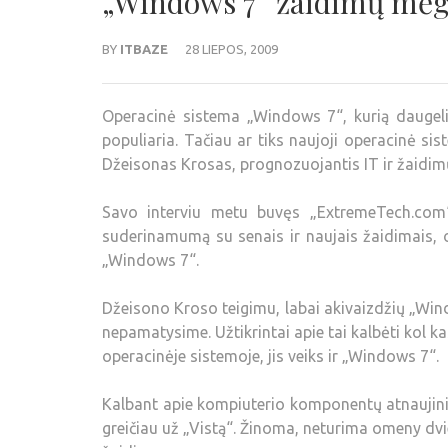
„Windows 7“ žaidimų mėgė
BY
ITBAZE
28 LIEPOS, 2009
Operacinė sistema „Windows 7“, kurią daugeli
populiaria. Tačiau ar tiks naujoji operacinė
Džeisonas Krosas, prognozuojantis IT ir žaidimų
Savo interviu metu buvęs „ExtremeTech.com“
suderinamumą su senais ir naujais žaidimais, 
„Windows 7“.
Džeisono Kroso teigimu, labai akivaizdžių „Wi
nepamatysime. Užtikrintai apie tai kalbėti kol kas
operacinėje sistemoje, jis veiks ir „Windows 7“.
Kalbant apie kompiuterio komponentų atnaujin
greičiau už „Vistą“. Žinoma, neturima omeny dv