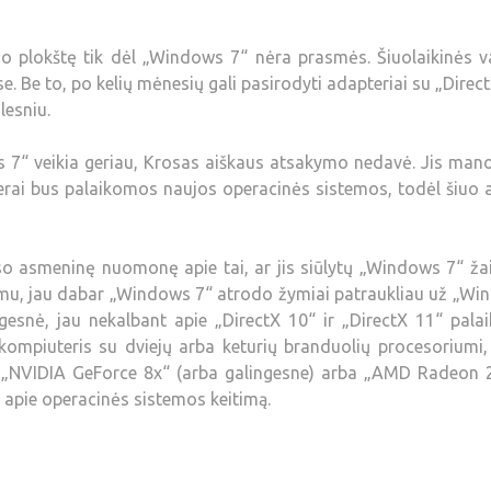
o plokštę tik dėl „Windows 7“ nėra prasmės. Šiuolaikinės v
se. Be to, po kelių mėnesių gali pasirodyti adapteriai su „Direc
lesniu.
s 7“ veikia geriau, Krosas aiškaus atsakymo nedavė. Jis man
erai bus palaikomos naujos operacinės sistemos, todėl šiuo 
so asmeninę nuomonę apie tai, ar jis siūlytų „Windows 7“ ž
mu, jau dabar „Windows 7“ atrodo žymiai patraukliau už „Wi
gesnė, jau nekalbant apie „DirectX 10“ ir „DirectX 11“ pala
 kompiuteris su dviejų arba keturių branduolių procesoriumi
, „NVIDIA GeForce 8х“ (arba galingesne) arba „AMD Radeon 
i apie operacinės sistemos keitimą.