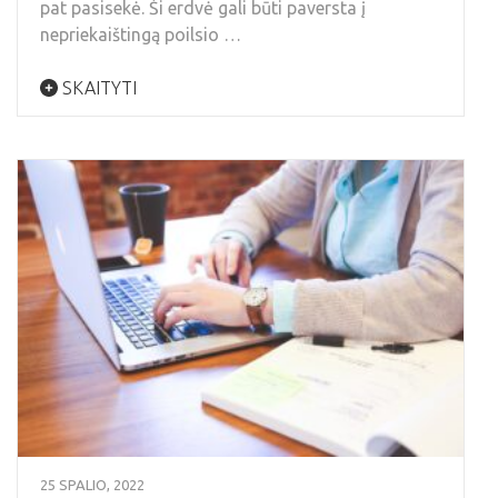
pat pasisekė. Ši erdvė gali būti paversta į
nepriekaištingą poilsio …
SKAITYTI
25 SPALIO, 2022