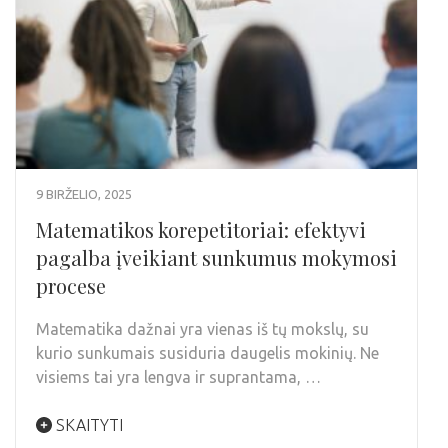
9 BIRŽELIO, 2025
Matematikos korepetitoriai: efektyvi
pagalba įveikiant sunkumus mokymosi
procese
Matematika dažnai yra vienas iš tų mokslų, su
kurio sunkumais susiduria daugelis mokinių. Ne
visiems tai yra lengva ir suprantama, …
SKAITYTI