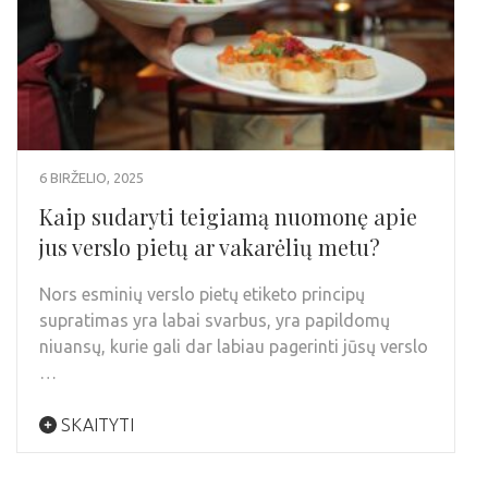
6 BIRŽELIO, 2025
Kaip sudaryti teigiamą nuomonę apie
jus verslo pietų ar vakarėlių metu?
Nors esminių verslo pietų etiketo principų
supratimas yra labai svarbus, yra papildomų
niuansų, kurie gali dar labiau pagerinti jūsų verslo
…
SKAITYTI