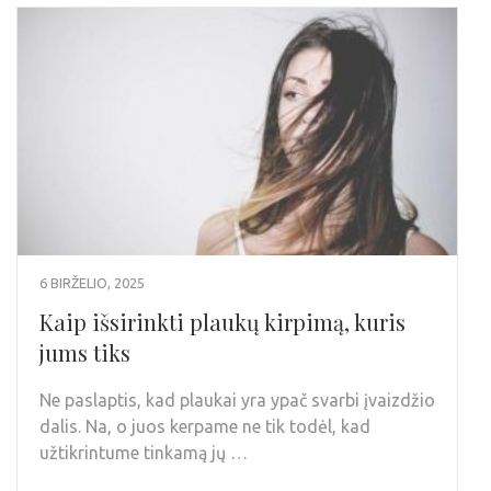
6 BIRŽELIO, 2025
Kaip išsirinkti plaukų kirpimą, kuris
jums tiks
Ne paslaptis, kad plaukai yra ypač svarbi įvaizdžio
dalis. Na, o juos kerpame ne tik todėl, kad
užtikrintume tinkamą jų …