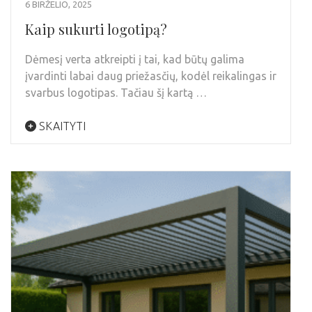
6 BIRŽELIO, 2025
Kaip sukurti logotipą?
Dėmesį verta atkreipti į tai, kad būtų galima
įvardinti labai daug priežasčių, kodėl reikalingas ir
svarbus logotipas. Tačiau šį kartą …
SKAITYTI