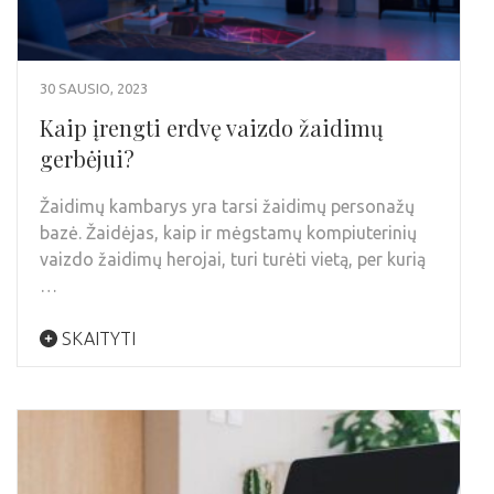
30 SAUSIO, 2023
Kaip įrengti erdvę vaizdo žaidimų
gerbėjui?
Žaidimų kambarys yra tarsi žaidimų personažų
bazė. Žaidėjas, kaip ir mėgstamų kompiuterinių
vaizdo žaidimų herojai, turi turėti vietą, per kurią
…
SKAITYTI