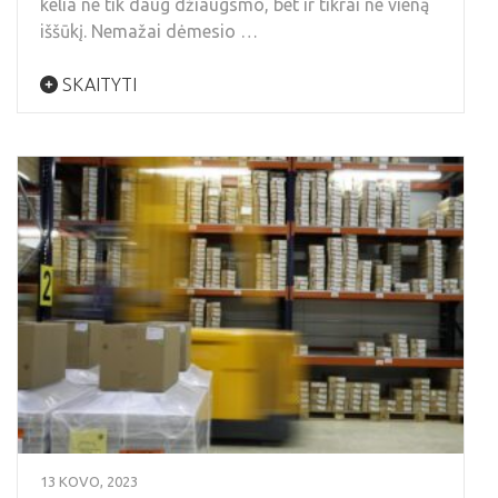
kelia ne tik daug džiaugsmo, bet ir tikrai ne vieną
iššūkį. Nemažai dėmesio …
SKAITYTI
13 KOVO, 2023