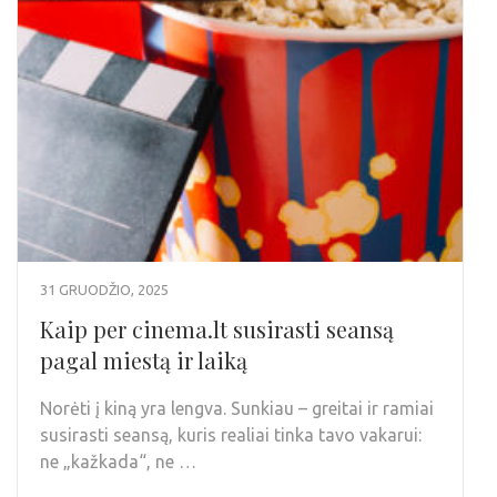
31 GRUODŽIO, 2025
Kaip per cinema.lt susirasti seansą
pagal miestą ir laiką
Norėti į kiną yra lengva. Sunkiau – greitai ir ramiai
susirasti seansą, kuris realiai tinka tavo vakarui:
ne „kažkada“, ne …