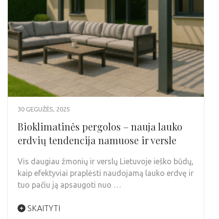
30 GEGUŽĖS, 2025
Bioklimatinės pergolos – nauja lauko
erdvių tendencija namuose ir versle
Vis daugiau žmonių ir verslų Lietuvoje ieško būdų,
kaip efektyviai praplėsti naudojamą lauko erdvę ir
tuo pačiu ją apsaugoti nuo …
SKAITYTI