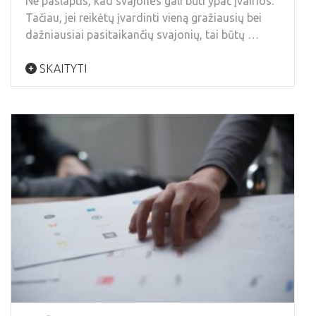
Ne paslaptis, kad svajonės gali būti ypač įvairios.
Tačiau, jei reikėtų įvardinti vieną gražiausių bei
dažniausiai pasitaikančių svajonių, tai būtų …
SKAITYTI