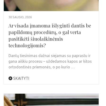
30 SAUSIO, 2026
Ar visada įmanoma išlyginti dantis be
papildomų procedūrų, o gal verta
pasitikėti šiuolaikinėmis
technologijomis?
Dantų tiesinimas dažnai siejamas su paprastu ir
gana aiškiu procesu – uždedamos kapos ar kitos
ortodontinės priemonės, o po kurio …
SKAITYTI