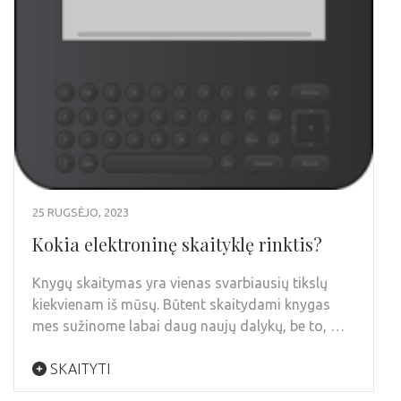
25 RUGSĖJO, 2023
Kokia elektroninę skaityklę rinktis?
Knygų skaitymas yra vienas svarbiausių tikslų
kiekvienam iš mūsų. Būtent skaitydami knygas
mes sužinome labai daug naujų dalykų, be to, …
SKAITYTI