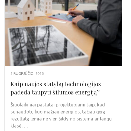
3 RUGPJŪČIO, 2026
Kaip naujos statybų technologijos
padeda taupyti šilumos energiją?
Šiuolaikiniai pastatai projektuojami taip, kad
sunaudotų kuo mažiau energijos, tačiau gerą
rezultatą lemia ne vien šildymo sistema ar langų
klasė. …