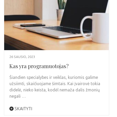
26 SAUSIO, 2023
Kas yra programuotojas?
Šiandien specialybes ir veiklas, kuriomis galime
užsiimti, skaičiuojame šimtais. Kai įvairovė tokia
didelė, nieko keista, kodėl nemaža dalis žmonių
negali …
SKAITYTI