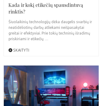
Kada ir kokį etikečių spausdintuvą
rinktis?
Šiuolaikinių technologijų dėka daugelis svarbių ir
neatidėliotinų darbų atliekami neišpasakytai
greitai ir efektyviai. Prie tokių techninių išradimų
priskiriami ir etikečių …
SKAITYTI