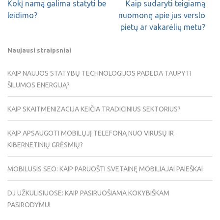
Kokį namą galima statyti be
Kaip sudaryti teigiamą
leidimo?
nuomonę apie jus verslo
pietų ar vakarėlių metu?
Naujausi straipsniai
KAIP NAUJOS STATYBŲ TECHNOLOGIJOS PADEDA TAUPYTI
ŠILUMOS ENERGIJĄ?
KAIP SKAITMENIZACIJA KEIČIA TRADICINIUS SEKTORIUS?
KAIP APSAUGOTI MOBILŲJĮ TELEFONĄ NUO VIRUSŲ IR
KIBERNETINIŲ GRĖSMIŲ?
MOBILUSIS SEO: KAIP PARUOŠTI SVETAINĘ MOBILIAJAI PAIEŠKAI
DJ UŽKULISIUOSE: KAIP PASIRUOŠIAMA KOKYBIŠKAM
PASIRODYMUI