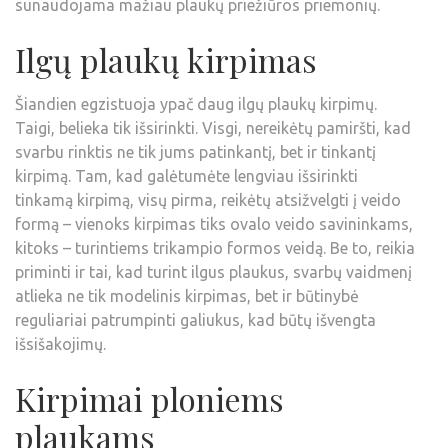
sunaudojama mažiau plaukų priežiūros priemonių.
Ilgų plaukų kirpimas
Šiandien egzistuoja ypač daug ilgų plaukų kirpimų.
Taigi, belieka tik išsirinkti. Visgi, nereikėtų pamiršti, kad
svarbu rinktis ne tik jums patinkantį, bet ir tinkantį
kirpimą. Tam, kad galėtumėte lengviau išsirinkti
tinkamą kirpimą, visų pirma, reikėtų atsižvelgti į veido
formą – vienoks kirpimas tiks ovalo veido savininkams,
kitoks – turintiems trikampio formos veidą. Be to, reikia
priminti ir tai, kad turint ilgus plaukus, svarbų vaidmenį
atlieka ne tik modelinis kirpimas, bet ir būtinybė
reguliariai patrumpinti galiukus, kad būtų išvengta
išsišakojimų.
Kirpimai ploniems
plaukams