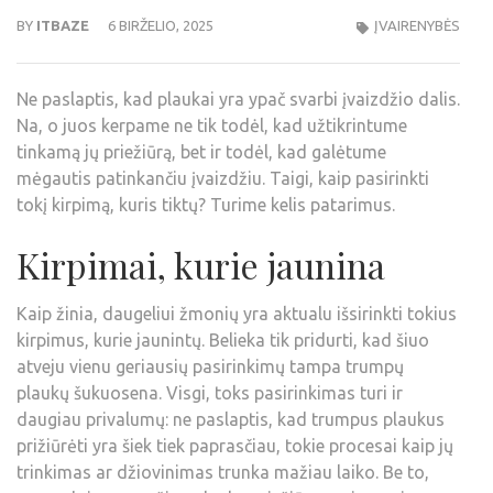
BY
ITBAZE
6 BIRŽELIO, 2025
ĮVAIRENYBĖS
Ne paslaptis, kad plaukai yra ypač svarbi įvaizdžio dalis.
Na, o juos kerpame ne tik todėl, kad užtikrintume
tinkamą jų priežiūrą, bet ir todėl, kad galėtume
mėgautis patinkančiu įvaizdžiu. Taigi, kaip pasirinkti
tokį kirpimą, kuris tiktų? Turime kelis patarimus.
Kirpimai, kurie jaunina
Kaip žinia, daugeliui žmonių yra aktualu išsirinkti tokius
kirpimus, kurie jaunintų. Belieka tik pridurti, kad šiuo
atveju vienu geriausių pasirinkimų tampa trumpų
plaukų šukuosena. Visgi, toks pasirinkimas turi ir
daugiau privalumų: ne paslaptis, kad trumpus plaukus
prižiūrėti yra šiek tiek paprasčiau, tokie procesai kaip jų
trinkimas ar džiovinimas trunka mažiau laiko. Be to,