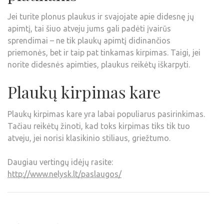
Jei turite plonus plaukus ir svajojate apie didesnę jų
apimtį, tai šiuo atveju jums gali padėti įvairūs
sprendimai – ne tik plaukų apimtį didinančios
priemonės, bet ir taip pat tinkamas kirpimas. Taigi, jei
norite didesnės apimties, plaukus reikėtų iškarpyti.
Plaukų kirpimas kare
Plaukų kirpimas kare yra labai populiarus pasirinkimas.
Tačiau reikėtų žinoti, kad toks kirpimas tiks tik tuo
atveju, jei norisi klasikinio stiliaus, griežtumo.
Daugiau vertingų idėjų rasite:
http://www.nelysk.lt/paslaugos/