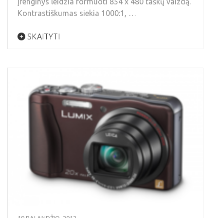
Įrenginys leidžia formuoti 854 x 480 taškų vaizdą.
Kontrastiškumas siekia 1000:1, …
SKAITYTI
19 BALANDŽIO, 2012