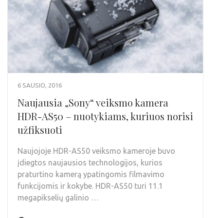
6 SAUSIO, 2016
Naujausia „Sony“ veiksmo kamera
HDR-AS50 – nuotykiams, kuriuos norisi
užfiksuoti
Naujojoje HDR-AS50 veiksmo kameroje buvo
įdiegtos naujausios technologijos, kurios
praturtino kamerą ypatingomis filmavimo
funkcijomis ir kokybe. HDR-AS50 turi 11.1
megapikselių galinio …