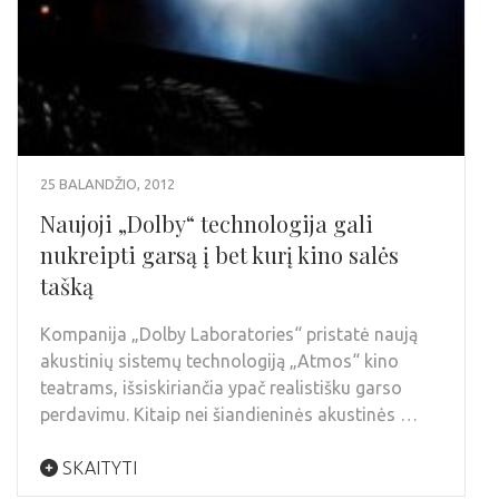
25 BALANDŽIO, 2012
Naujoji „Dolby“ technologija gali
nukreipti garsą į bet kurį kino salės
tašką
Kompanija „Dolby Laboratories“ pristatė naują
akustinių sistemų technologiją „Atmos“ kino
teatrams, išsiskiriančia ypač realistišku garso
perdavimu. Kitaip nei šiandieninės akustinės …
SKAITYTI