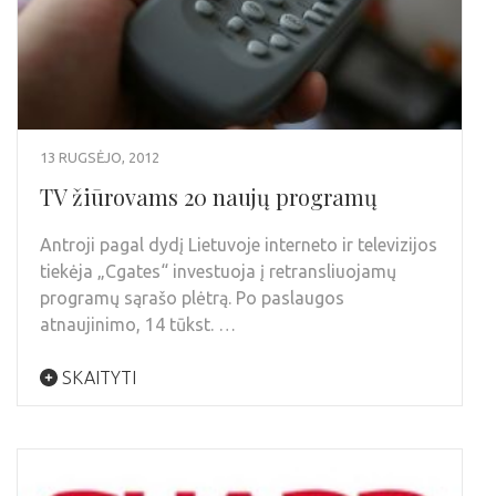
13 RUGSĖJO, 2012
TV žiūrovams 20 naujų programų
Antroji pagal dydį Lietuvoje interneto ir televizijos
tiekėja „Cgates“ investuoja į retransliuojamų
programų sąrašo plėtrą. Po paslaugos
atnaujinimo, 14 tūkst. …
SKAITYTI