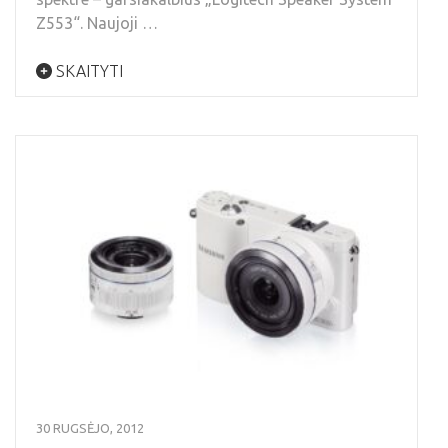
Z553“. Naujoji …
SKAITYTI
30 RUGSĖJO, 2012