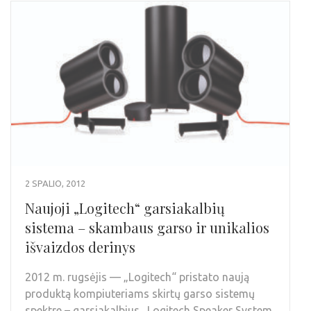
2 SPALIO, 2012
Naujoji „Logitech“ garsiakalbių
sistema – skambaus garso ir unikalios
išvaizdos derinys
2012 m. rugsėjis — „Logitech“ pristato naują
produktą kompiuteriams skirtų garso sistemų
spektre – garsiakalbius „Logitech Speaker System