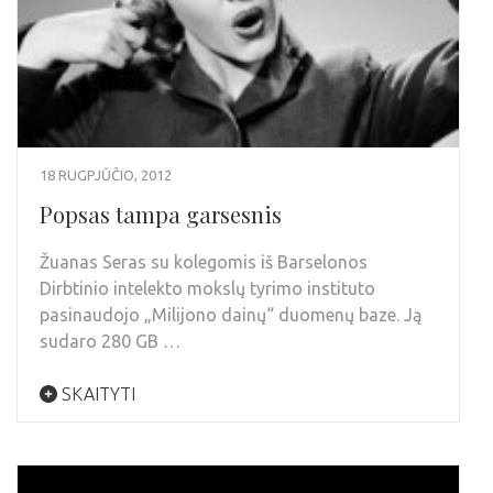
18 RUGPJŪČIO, 2012
Popsas tampa garsesnis
Žuanas Seras su kolegomis iš Barselonos
Dirbtinio intelekto mokslų tyrimo instituto
pasinaudojo „Milijono dainų“ duomenų baze. Ją
sudaro 280 GB …
SKAITYTI