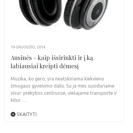
19 GRUODŽIO, 2014
Ausinės – kaip išsirinkti ir į ką
labiausiai kreipti dėmesį
Muzika, ko gero, yra neatskiriama kiekvieno
žmogaus gyvenimo dalis. Su ja mes susiduriame
visur: prekybos centruose, viešajame transporte ir
kitur. …
SKAITYTI