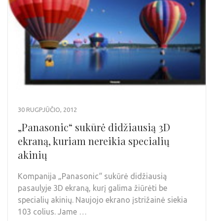
30 RUGPJŪČIO, 2012
„Panasonic“ sukūrė didžiausią 3D
ekraną, kuriam nereikia specialių
akinių
Kompanija „Panasonic“ sukūrė didžiausią
pasaulyje 3D ekraną, kurį galima žiūrėti be
specialių akinių. Naujojo ekrano įstrižainė siekia
103 colius. Jame …