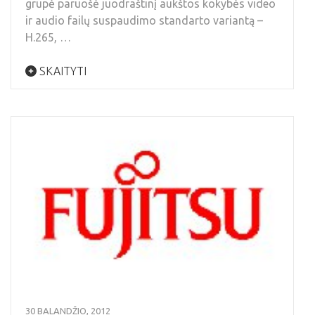
grupė paruošė juodraštinį aukštos kokybės video
ir audio failų suspaudimo standarto variantą –
H.265, …
SKAITYTI
30 BALANDŽIO, 2012