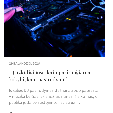
29 BALANDŽIO, 2026
DJ užkulisiuose: kaip pasiruošiama
kokybiškam pasirodymui
Iš šalies DJ pasirodymas dažnai atrodo paprastai
– muzika keičiasi sklandžiai, ritmas išlaikomas, o
publika juda be sustojimo. Tačiau už …