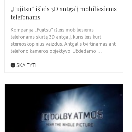
„Fujitsu“ išleis 3D antgalį mobiliesiems
telefonams
Kompanija „Fujitsu“ išleis mobiliesiems
telefonams skirtą 3D antgalį, kuris leis kurti
stereoskopinius vaizdus. Antgalis tvirtinamas ant
telefono kameros objektyvo. Uždedamo …
SKAITYTI