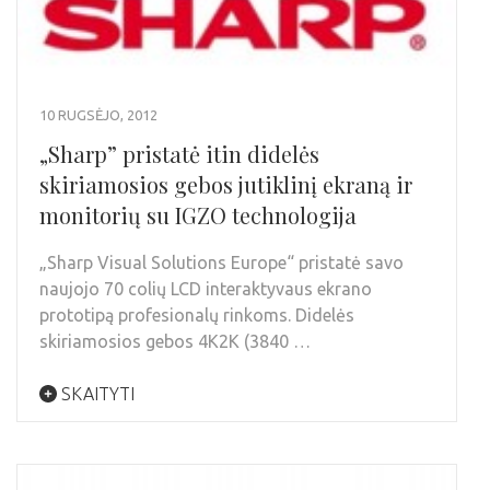
10 RUGSĖJO, 2012
„Sharp” pristatė itin didelės
skiriamosios gebos jutiklinį ekraną ir
monitorių su IGZO technologija
„Sharp Visual Solutions Europe“ pristatė savo
naujojo 70 colių LCD interaktyvaus ekrano
prototipą profesionalų rinkoms. Didelės
skiriamosios gebos 4K2K (3840 …
SKAITYTI