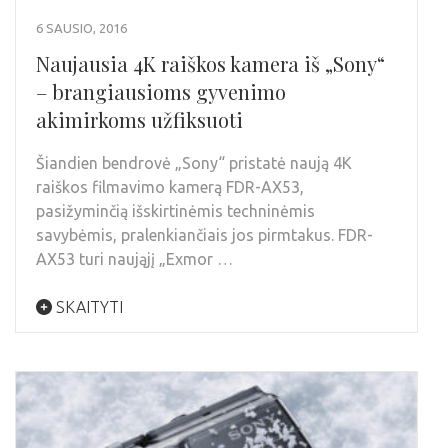
6 SAUSIO, 2016
Naujausia 4K raiškos kamera iš „Sony“
– brangiausioms gyvenimo
akimirkoms užfiksuoti
Šiandien bendrovė „Sony“ pristatė naują 4K
raiškos filmavimo kamerą FDR-AX53,
pasižyminčią išskirtinėmis techninėmis
savybėmis, pralenkiančiais jos pirmtakus. FDR-
AX53 turi naująjį „Exmor …
SKAITYTI