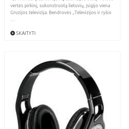
vertės pirkinį, sukonstruotą lietuvių, įsigijo viena
Gruzijos televizija. Bendrovės „Televizijos ir ryšio
…
SKAITYTI