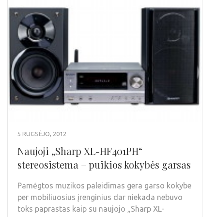
5 RUGSĖJO, 2012
Naujoji „Sharp XL-HF401PH“
stereosistema – puikios kokybės garsas
Pamėgtos muzikos paleidimas gera garso kokybe
per mobiliuosius įrenginius dar niekada nebuvo
toks paprastas kaip su naujojo „Sharp XL-