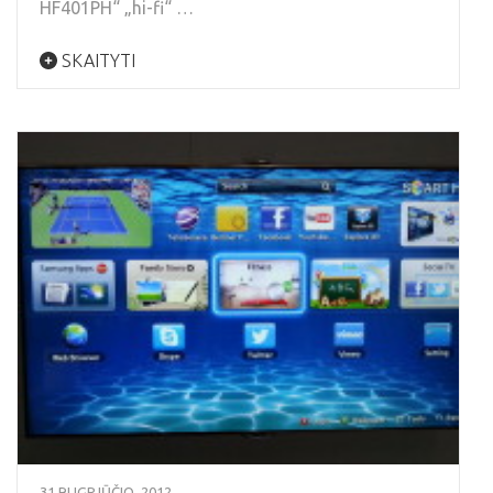
HF401PH“ „hi-fi“ …
SKAITYTI
31 RUGPJŪČIO, 2012