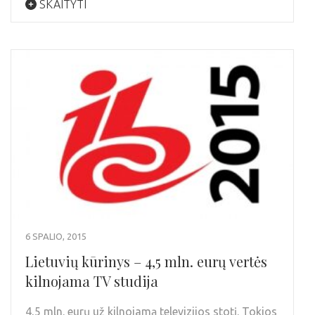
SKAITYTI
6 SPALIO, 2015
Lietuvių kūrinys – 4,5 mln. eurų vertės
kilnojama TV studija
4,5 mln. eurų už kilnojamą televizijos stotį. Tokios