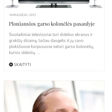
16 RUGSĖJO, 2012
Ploniausios garso kolonėlės pasaulyje
Šiuolaikiniai televizoriai turi didelius ekranus ir
grakštų dizainą, tačiau daugelis iš jų savo
plokščiuose korpusuose neturi garso kolonėlių,
kurios skleistų …
SKAITYTI