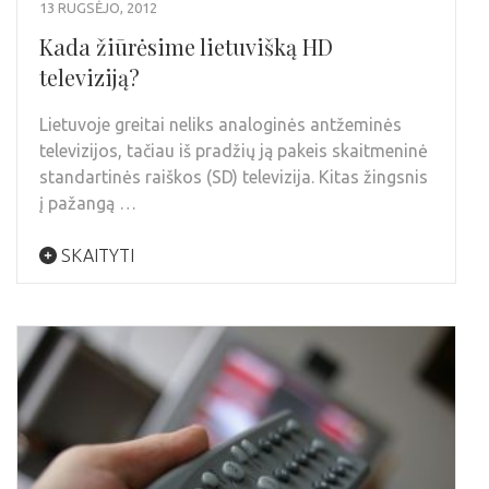
13 RUGSĖJO, 2012
Kada žiūrėsime lietuvišką HD
televiziją?
Lietuvoje greitai neliks analoginės antžeminės
televizijos, tačiau iš pradžių ją pakeis skaitmeninė
standartinės raiškos (SD) televizija. Kitas žingsnis
į pažangą …
SKAITYTI