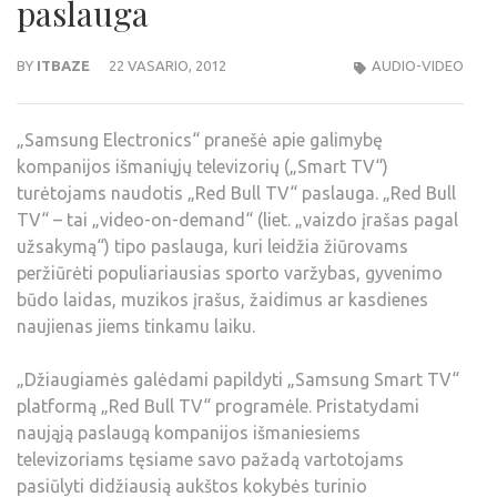
paslauga
BY
ITBAZE
22 VASARIO, 2012
AUDIO-VIDEO
„Samsung Electronics“ pranešė apie galimybę
kompanijos išmaniųjų televizorių („Smart TV“)
turėtojams naudotis „Red Bull TV“ paslauga. „Red Bull
TV“ – tai „video-on-demand“ (liet. „vaizdo įrašas pagal
užsakymą“) tipo paslauga, kuri leidžia žiūrovams
peržiūrėti populiariausias sporto varžybas, gyvenimo
būdo laidas, muzikos įrašus, žaidimus ar kasdienes
naujienas jiems tinkamu laiku.
„Džiaugiamės galėdami papildyti „Samsung Smart TV“
platformą „Red Bull TV“ programėle. Pristatydami
naująją paslaugą kompanijos išmaniesiems
televizoriams tęsiame savo pažadą vartotojams
pasiūlyti didžiausią aukštos kokybės turinio