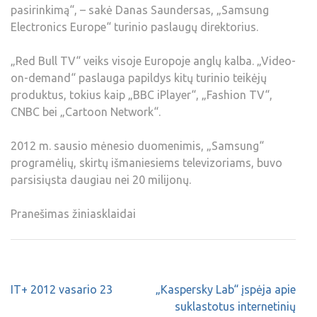
pasirinkimą“, – sakė Danas Saundersas, „Samsung
Electronics Europe“ turinio paslaugų direktorius.
„Red Bull TV“ veiks visoje Europoje anglų kalba. „Video-
on-demand“ paslauga papildys kitų turinio teikėjų
produktus, tokius kaip „BBC iPlayer“, „Fashion TV“,
CNBC bei „Cartoon Network“.
2012 m. sausio mėnesio duomenimis, „Samsung“
programėlių, skirtų išmaniesiems televizoriams, buvo
parsisiųsta daugiau nei 20 milijonų.
Pranešimas žiniasklaidai
IT+ 2012 vasario 23
„Kaspersky Lab“ įspėja apie
suklastotus internetinių