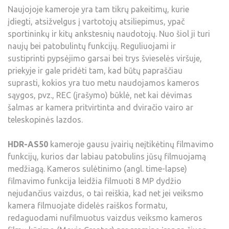
Naujojoje kameroje yra tam tikrų pakeitimų, kurie
įdiegti, atsižvelgus į vartotojų atsiliepimus, ypač
sportininkų ir kitų ankstesnių naudotojų. Nuo šiol ji turi
naujų bei patobulintų funkcijų. Reguliuojami ir
sustiprinti pypsėjimo garsai bei trys švieselės viršuje,
priekyje ir gale pridėti tam, kad būtų papraščiau
suprasti, kokios yra tuo metu naudojamos kameros
sąygos, pvz., REC (įrašymo) būklė, net kai dėvimas
šalmas ar kamera pritvirtinta and dviračio vairo ar
teleskopinės lazdos.
HDR-AS50
kameroje gausu įvairių neįtikėtinų filmavimo
funkcijų, kurios dar labiau patobulins jūsų filmuojamą
medžiagą. Kameros sulėtinimo (angl. time-lapse)
filmavimo funkcija leidžia filmuoti 8 MP dydžio
nejudančius vaizdus, o tai reiškia, kad net jei veiksmo
kamera filmuojate didelės raiškos formatu,
redaguodami nufilmuotus vaizdus veiksmo kameros