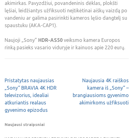
akimirkas. Pavyzdžiui, povandeninis dėklas, plokšti
lęšiai, leidžiantys užfiksuoti neįtikėtinai aiškų vaizdą po
vandeniu ar galima pasirinkti kameros lęšio dangtelį su
spaustuku (AKA-CAP1).
Naujoji „Sony”
HDR-AS50
veiksmo kamera Europos
rinką pasieks vasario viduryje ir kainuos apie 220 eurų.
Pristatytas naujausias
Naujausia 4K raiškos
„Sony“ BRAVIA 4K HDR
kamera iš „Sony“ –
televizorius, idealiai
brangiausioms gyvenimo
atkuriantis realaus
akimirkoms užfiksuoti
gyvenimo epizodus
Naujausi straipsniai