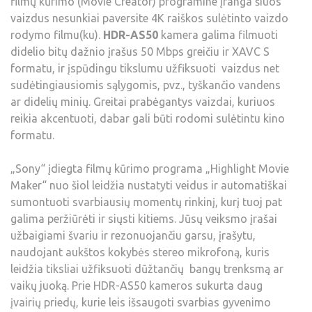
filmų kūrimo (Movie Creator) programine įranga šiuos
vaizdus nesunkiai paversite 4K raiškos sulėtinto vaizdo
rodymo filmu(ku).
HDR-AS50
kamera galima filmuoti
didelio bitų dažnio įrašus 50 Mbps greičiu ir XAVC S
formatu, ir įspūdingu tikslumu užfiksuoti vaizdus net
sudėtingiausiomis sąlygomis, pvz., tyškančio vandens
ar didelių minių. Greitai prabėgantys vaizdai, kuriuos
reikia akcentuoti, dabar gali būti rodomi sulėtintu kino
formatu.
„Sony“ įdiegta filmų kūrimo programa „Highlight Movie
Maker“ nuo šiol leidžia nustatyti veidus ir automatiškai
sumontuoti svarbiausių momentų rinkinį, kurį tuoj pat
galima peržiūrėti ir siųsti kitiems. Jūsų veiksmo įrašai
užbaigiami švariu ir rezonuojančiu garsu, įrašytu,
naudojant aukštos kokybės stereo mikrofoną, kuris
leidžia tiksliai užfiksuoti dūžtančių bangų trenksmą ar
vaikų juoką. Prie HDR-AS50 kameros sukurta daug
įvairių priedų, kurie leis išsaugoti svarbias gyvenimo