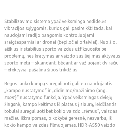
Stabilizavimo sistema ypač veiksminga nedidelės
vibracijos sąlygomis, kurios gali pasireikšti tada, kai
naudojami radijo bangomis kontroliuojami
sraigtasparniai ar dronai (bepiločiai orlaiviai). Nuo šiol
aiškius ir stabilius sporto vaizdus užfiksuosite be
problemų, nes kratymas ar vaizdo susiliejimas aktyvaus
sporto metu – sklandant, bėgant ar važiuojant dviračiu
– efektyviai pašalina šiuos trikdžius.
Regos lauko kampą sureguliuoti galima naudojantis
„kampo nustatymo“ ir „didinimo/mažinimo (angl.
zoom
)“ nustatymo funkcija. Ypač veiksmingas dviejų
žingsnių kampo keitimas iš plataus į siaurą, leidžiantis
tobulai sureguliuoti bet kokio vaizdo „rėmus“, vaizdas
mažiau iškraipomas, o kokybė geresnė, nesvarbu, iš
kokio kampo vaizdas filmuojamas. HDR-AS50 vaizdo