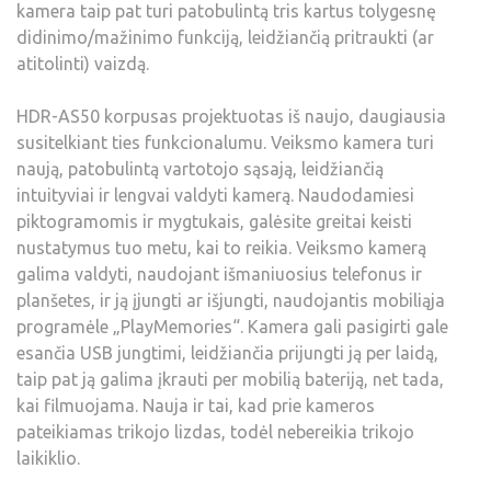
kamera taip pat turi patobulintą tris kartus tolygesnę
didinimo/mažinimo funkciją, leidžiančią pritraukti (ar
atitolinti) vaizdą.
HDR-AS50 korpusas projektuotas iš naujo, daugiausia
susitelkiant ties funkcionalumu. Veiksmo kamera turi
naują, patobulintą vartotojo sąsają, leidžiančią
intuityviai ir lengvai valdyti kamerą. Naudodamiesi
piktogramomis ir mygtukais, galėsite greitai keisti
nustatymus tuo metu, kai to reikia. Veiksmo kamerą
galima valdyti, naudojant išmaniuosius telefonus ir
planšetes, ir ją įjungti ar išjungti, naudojantis mobiliąja
programėle „PlayMemories“. Kamera gali pasigirti gale
esančia USB jungtimi, leidžiančia prijungti ją per laidą,
taip pat ją galima įkrauti per mobilią bateriją, net tada,
kai filmuojama. Nauja ir tai, kad prie kameros
pateikiamas trikojo lizdas, todėl nebereikia trikojo
laikiklio.