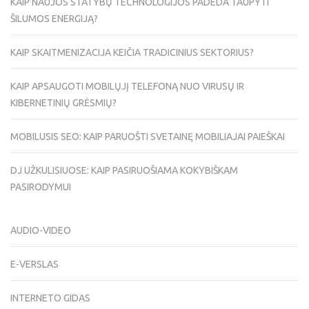
KAIP NAUJOS STATYBŲ TECHNOLOGIJOS PADEDA TAUPYTI
ŠILUMOS ENERGIJĄ?
KAIP SKAITMENIZACIJA KEIČIA TRADICINIUS SEKTORIUS?
KAIP APSAUGOTI MOBILŲJĮ TELEFONĄ NUO VIRUSŲ IR
KIBERNETINIŲ GRĖSMIŲ?
MOBILUSIS SEO: KAIP PARUOŠTI SVETAINĘ MOBILIAJAI PAIEŠKAI
DJ UŽKULISIUOSE: KAIP PASIRUOŠIAMA KOKYBIŠKAM
PASIRODYMUI
AUDIO-VIDEO
E-VERSLAS
INTERNETO GIDAS