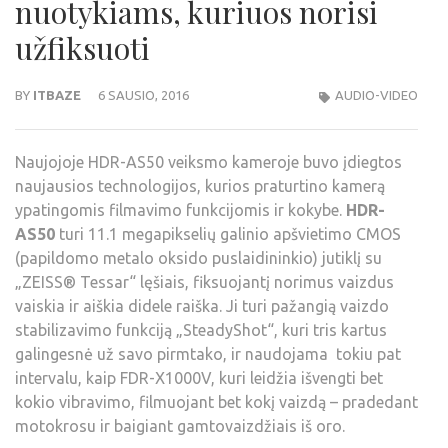
nuotykiams, kuriuos norisi
užfiksuoti
BY
ITBAZE
6 SAUSIO, 2016
AUDIO-VIDEO
Naujojoje HDR-AS50 veiksmo kameroje buvo įdiegtos
naujausios technologijos, kurios praturtino kamerą
ypatingomis filmavimo funkcijomis ir kokybe.
HDR-
AS50
turi 11.1 megapikselių galinio apšvietimo CMOS
(papildomo metalo oksido puslaidininkio) jutiklį su
„ZEISS® Tessar“ lęšiais, fiksuojantį norimus vaizdus
vaiskia ir aiškia didele raiška. Ji turi pažangią vaizdo
stabilizavimo funkciją „SteadyShot“, kuri tris kartus
galingesnė už savo pirmtako, ir naudojama tokiu pat
intervalu, kaip FDR-X1000V, kuri leidžia išvengti bet
kokio vibravimo, filmuojant bet kokį vaizdą – pradedant
motokrosu ir baigiant gamtovaizdžiais iš oro.