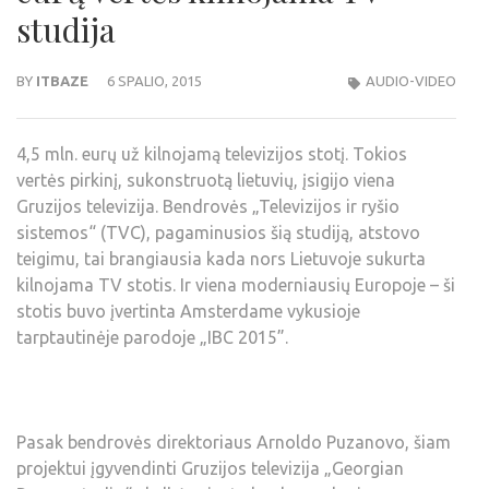
studija
BY
ITBAZE
6 SPALIO, 2015
AUDIO-VIDEO
4,5 mln. eurų už kilnojamą televizijos stotį. Tokios
vertės pirkinį, sukonstruotą lietuvių, įsigijo viena
Gruzijos televizija. Bendrovės „Televizijos ir ryšio
sistemos“ (TVC), pagaminusios šią studiją, atstovo
teigimu, tai brangiausia kada nors Lietuvoje sukurta
kilnojama TV stotis. Ir viena moderniausių Europoje – ši
stotis buvo įvertinta Amsterdame vykusioje
tarptautinėje parodoje „IBC 2015”.
Pasak bendrovės direktoriaus Arnoldo Puzanovo, šiam
projektui įgyvendinti Gruzijos televizija „Georgian