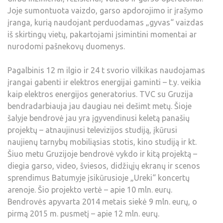
Joje sumontuota vaizdo, garso apdorojimo ir įrašymo
įranga, kurią naudojant perduodamas „gyvas“ vaizdas
iš skirtingų vietų, pakartojami įsimintini momentai ar
nurodomi pašnekovų duomenys.
Pagalbinis 12 m ilgio ir 24 t svorio vilkikas naudojamas
įrangai gabenti ir elektros energijai gaminti – t.y. veikia
kaip elektros energijos generatorius. TVC su Gruzija
bendradarbiauja jau daugiau nei dešimt metų. Šioje
šalyje bendrovė jau yra įgyvendinusi keletą panašių
projektų – atnaujinusi televizijos studiją, įkūrusi
naujienų tarnybų mobiliąsias stotis, kino studiją ir kt.
Šiuo metu Gruzijoje bendrovė vykdo ir kitą projektą –
diegia garso, video, šviesos, didžiųjų ekranų ir scenos
sprendimus Batumyje įsikūrusioje „Ureki“ koncertų
arenoje. Šio projekto vertė – apie 10 mln. eurų.
Bendrovės apyvarta 2014 metais siekė 9 mln. eurų, o
pirmą 2015 m. pusmetį – apie 12 mln. eurų.