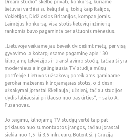
Dream studio“ skelbė privatų konkursą, kuriame
lietuviai varžėsi su kelių šalių, tokių kaip Italijos,
Vokietijos, Didžiosios Britanijos, kompanijomis.
Laimėjus konkursą, visa stotis lietuvių inžinierių
rankomis buvo pagaminta per aštuonis mėnesius.
„Lietuvoje veikiame jau beveik dvidešimt metų, per visą
gyvavimo laikotarpį esame pagaminę apie 130
kilnojamų televizijos ir transliavimo stočių, tačiau ši yra
moderniausia ir galingiausia TV studija mūsų
portfelyje. Lietuvos užsakovų poreikiams gaminame
gerokai mažesnes kilnojamąsias stotis, o didesni
užsakymai įprastai iškeliauja į užsienį, tačiau studijos
dydis labiausiai priklauso nuo paskirties“, – sako A.
Puzanovas.
Jo teigimu, kilnojamų TV studijų vertė taip pat
priklauso nuo sumontuotos įrangos, tačiau įprastai
siekia nuo 1,5 iki 3,5 mln. eurų. Būtent ši, į Gruziją