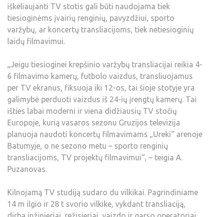
iškeliaujanti TV stotis gali būti naudojama tiek
tiesioginėms įvairių renginių, pavyzdžiui, sporto
varžybų, ar koncertų transliacijoms, tiek netiesioginių
laidų filmavimui.
„Jeigu tiesioginei krepšinio varžybų transliacijai reikia 4-
6 filmavimo kamerų, futbolo vaizdus, transliuojamus
per TV ekranus, fiksuoja iki 12-os, tai šioje stotyje yra
galimybė perduoti vaizdus iš 24-ių įrengtų kamerų. Tai
išties labai moderni ir viena didžiausių TV stočių
Europoje, kurią vasaros sezonu Gruzijos televizija
planuoja naudoti koncertų filmavimams „Ureki“ arenoje
Batumyje, o ne sezono metu – sporto renginių
transliacijoms, TV projektų filmavimui“, – teigia A.
Puzanovas.
Kilnojamą TV studiją sudaro du vilkikai. Pagrindiniame
14 m ilgio ir 28 t svorio vilkike, vykdant transliaciją,
dirba inžinieriai, režisieriai, vaizdo ir garso operatoriai.