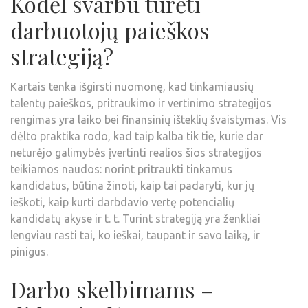
Kodėl svarbu turėti
darbuotojų paieškos
strategiją?
Kartais tenka išgirsti nuomonę, kad tinkamiausių
talentų paieškos, pritraukimo ir vertinimo strategijos
rengimas yra laiko bei finansinių išteklių švaistymas. Vis
dėlto praktika rodo, kad taip kalba tik tie, kurie dar
neturėjo galimybės įvertinti realios šios strategijos
teikiamos naudos: norint pritraukti tinkamus
kandidatus, būtina žinoti, kaip tai padaryti, kur jų
ieškoti, kaip kurti darbdavio vertę potencialių
kandidatų akyse ir t. t. Turint strategiją yra ženkliai
lengviau rasti tai, ko ieškai, taupant ir savo laiką, ir
pinigus.
Darbo skelbimams –