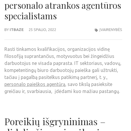
personalo atrankos agentūros
specialistams
BY
ITBAZE
25 SPALIO, 2022
ĮVAIRENYBĖS
Rasti tinkamos kvalifikacijos, organizacijos vidinę
filosofiją suprantančius, motyvuotus bei žingeidžius
darbuotojus ne visada paprasta. IT sektoriaus, vadovų,
kompetentingų biuro darbuotojų paieška gali užtrukti,
tačiau į pagalbą pasitelkus patikimą partnerį, t. y.,
personalo paieškos agentūrą
, savo tikslą pasieksite
greičiau ir, svarbiausia, įdėdami kuo mažiau pastangų.
Poreikių išgryninimas –