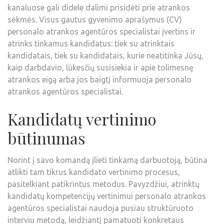
kanaluose gali didele dalimi prisidėti prie atrankos
sėkmės. Visus gautus gyvenimo aprašymus (CV)
personalo atrankos agentūros specialistai įvertins ir
atrinks tinkamus kandidatus: tiek su atrinktais
kandidatais, tiek su kandidatais, kurie neatitinka Jūsų,
kaip darbdavio, lūkesčių susisiekia ir apie tolimesnę
atrankos eigą arba jos baigtį informuoja personalo
atrankos agentūros specialistai.
Kandidatų vertinimo
būtinumas
Norint į savo komandą įlieti tinkamą darbuotoją, būtina
atlikti tam tikrus kandidato vertinimo procesus,
pasitelkiant patikrintus metodus. Pavyzdžiui, atrinktų
kandidatų kompetencijų vertinimui personalo atrankos
agentūros specialistai naudoja pusiau struktūruoto
interviu metodą, leidžiantį pamatuoti konkretaus