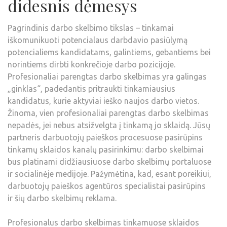
didesnis dėmesys
Pagrindinis darbo skelbimo tikslas – tinkamai
iškomunikuoti potencialaus darbdavio pasiūlymą
potencialiems kandidatams, galintiems, gebantiems bei
norintiems dirbti konkrečioje darbo pozicijoje.
Profesionaliai parengtas darbo skelbimas yra galingas
„ginklas“, padedantis pritraukti tinkamiausius
kandidatus, kurie aktyviai ieško naujos darbo vietos.
Žinoma, vien profesionaliai parengtas darbo skelbimas
nepadės, jei nebus atsižvelgta į tinkamą jo sklaidą. Jūsų
partneris darbuotojų paieškos procesuose pasirūpins
tinkamų sklaidos kanalų pasirinkimu: darbo skelbimai
bus platinami didžiausiuose darbo skelbimų portaluose
ir socialinėje medijoje. Pažymėtina, kad, esant poreikiui,
darbuotojų paieškos agentūros specialistai pasirūpins
ir šių darbo skelbimų reklama.
Profesionalus darbo skelbimas tinkamuose sklaidos