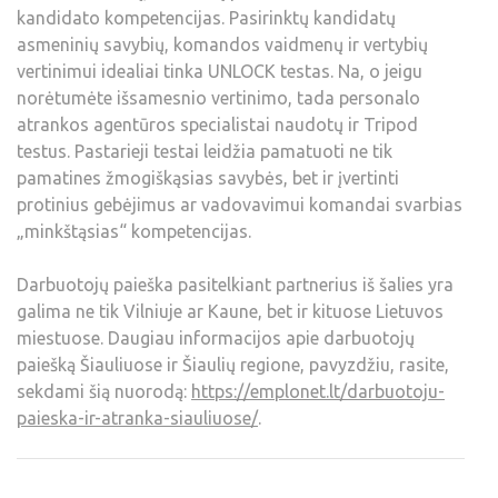
kandidato kompetencijas. Pasirinktų kandidatų
asmeninių savybių, komandos vaidmenų ir vertybių
vertinimui idealiai tinka UNLOCK testas. Na, o jeigu
norėtumėte išsamesnio vertinimo, tada personalo
atrankos agentūros specialistai naudotų ir Tripod
testus. Pastarieji testai leidžia pamatuoti ne tik
pamatines žmogiškąsias savybės, bet ir įvertinti
protinius gebėjimus ar vadovavimui komandai svarbias
„minkštąsias“ kompetencijas.
Darbuotojų paieška pasitelkiant partnerius iš šalies yra
galima ne tik Vilniuje ar Kaune, bet ir kituose Lietuvos
miestuose. Daugiau informacijos apie darbuotojų
paiešką Šiauliuose ir Šiaulių regione, pavyzdžiu, rasite,
sekdami šią nuorodą:
https://emplonet.lt/darbuotoju-
paieska-ir-atranka-siauliuose/
.