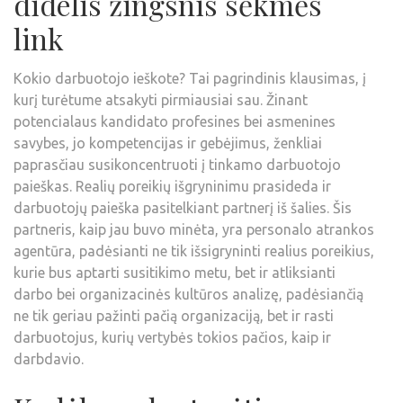
didelis žingsnis sėkmės
link
Kokio darbuotojo ieškote? Tai pagrindinis klausimas, į
kurį turėtume atsakyti pirmiausiai sau. Žinant
potencialaus kandidato profesines bei asmenines
savybes, jo kompetencijas ir gebėjimus, ženkliai
paprasčiau susikoncentruoti į tinkamo darbuotojo
paieškas. Realių poreikių išgryninimu prasideda ir
darbuotojų paieška pasitelkiant partnerį iš šalies. Šis
partneris, kaip jau buvo minėta, yra personalo atrankos
agentūra, padėsianti ne tik išsigryninti realius poreikius,
kurie bus aptarti susitikimo metu, bet ir atliksianti
darbo bei organizacinės kultūros analizę, padėsiančią
ne tik geriau pažinti pačią organizaciją, bet ir rasti
darbuotojus, kurių vertybės tokios pačios, kaip ir
darbdavio.