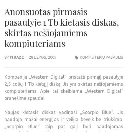
Anonsuotas pirmasis
pasaulyje 1 Tb kietasis diskas,
skirtas nešiojamiems
kompiuteriams
BY
ITBAZE
28 LIEPOS, 2009
KOMPIUTERIŲ PASAULIS
Kompanija „Western Digital“ pristatė pirmąjį pasaulyje
2,5 colių 1 Tb kietąjį diską. Jis yra skirtas nešiojamiems
kompiuteriams. Apie tai skelbiama „Western Digital“
pranešime spaudai.
Naujas kietasis diskas vadinasi „Scorpio Blue“. Jis
naudoja mažai energijos ir veikia beveik be triukšmo.
„Scorpio Blue“ taip pat gali būti naudojamas