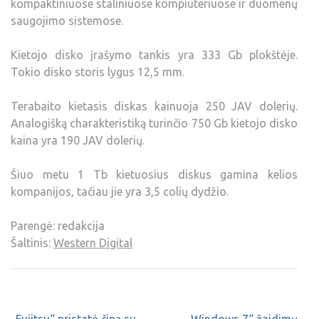
kompaktiniuose staliniuose kompiuteriuose ir duomenų
saugojimo sistemose.
Kietojo disko įrašymo tankis yra 333 Gb plokštėje.
Tokio disko storis lygus 12,5 mm.
Terabaito kietasis diskas kainuoja 250 JAV dolerių.
Analogišką charakteristiką turinčio 750 Gb kietojo disko
kaina yra 190 JAV dolerių.
Šiuo metu 1 Tb kietuosius diskus gamina kelios
kompanijos, tačiau jie yra 3,5 colių dydžio.
Parengė: redakcija
Šaltinis:
Western Digital