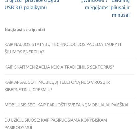
„Fujitsu“ pristatė čipą su
„Windows 7“ žaidimų
USB 3.0. palaikymu
mėgėjams: pliusai ir
minusai
Naujausi straipsniai
KAIP NAUJOS STATYBŲ TECHNOLOGIJOS PADEDA TAUPYTI
ŠILUMOS ENERGIJĄ?
KAIP SKAITMENIZACIJA KEIČIA TRADICINIUS SEKTORIUS?
KAIP APSAUGOTI MOBILŲJĮ TELEFONĄ NUO VIRUSŲ IR
KIBERNETINIŲ GRĖSMIŲ?
MOBILUSIS SEO: KAIP PARUOŠTI SVETAINĘ MOBILIAJAI PAIEŠKAI
DJ UŽKULISIUOSE: KAIP PASIRUOŠIAMA KOKYBIŠKAM
PASIRODYMUI