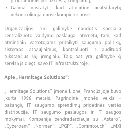
programomis per užkrėstą kompiuterį;
Galima nustatyti, kad atmintinė neatsidarytų
nekontroliuojamuose kompiuteriuose.
Organizacijos turi galimybę naudotis specialia
centralizuoto valdymo paslauga Internetu, tam, kad
atmintinių vartotojams pritaikyti saugumo politiką,
sistemos atnaujinimus, kontroliuoti ir audituoti
tūkstančius šių įrenginių. Taip pat yra galimybė šį
servisą įsidiegti savo IT infrastruktūroje.
Apie „Hermitage Solutions“:
„Hermitage Solutions“ įmonė Lione, Prancūzijoje buvo
įkurta 1996 metais. Pagrindinė įmonės veikla –
pažangių IT saugumo sprendimų pridėtinės vertės
distribucija, IT saugumo paslaugos ir IT saugos
mokymai. Kompanija bendradarbiauja su „Astaro“,
„Cyberoam“ „Norman“, „PGP“, „Commtouch“, „MXI