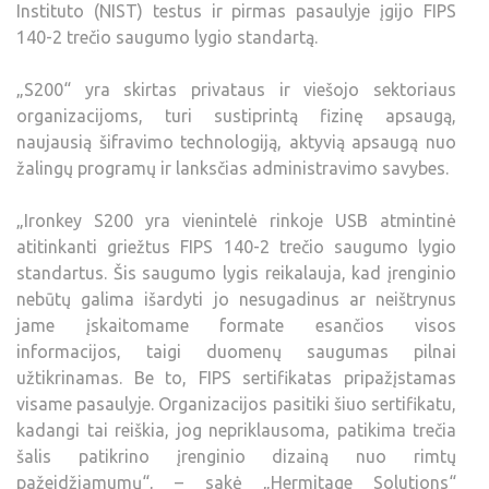
Instituto (NIST) testus ir pirmas pasaulyje įgijo FIPS
140-2 trečio saugumo lygio standartą.
„S200“ yra skirtas privataus ir viešojo sektoriaus
organizacijoms, turi sustiprintą fizinę apsaugą,
naujausią šifravimo technologiją, aktyvią apsaugą nuo
žalingų programų ir lanksčias administravimo savybes.
„Ironkey S200 yra vienintelė rinkoje USB atmintinė
atitinkanti griežtus FIPS 140-2 trečio saugumo lygio
standartus. Šis saugumo lygis reikalauja, kad įrenginio
nebūtų galima išardyti jo nesugadinus ar neištrynus
jame įskaitomame formate esančios visos
informacijos, taigi duomenų saugumas pilnai
užtikrinamas. Be to, FIPS sertifikatas pripažįstamas
visame pasaulyje. Organizacijos pasitiki šiuo sertifikatu,
kadangi tai reiškia, jog nepriklausoma, patikima trečia
šalis patikrino įrenginio dizainą nuo rimtų
pažeidžiamumų“, – sakė „Hermitage Solutions“