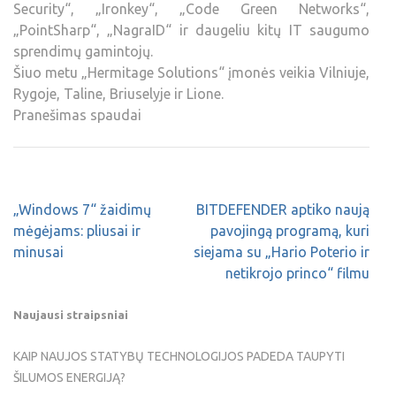
Security“, „Ironkey“, „Code Green Networks“,
„PointSharp“, „NagraID“ ir daugeliu kitų IT saugumo
sprendimų gamintojų.
Šiuo metu „Hermitage Solutions“ įmonės veikia Vilniuje,
Rygoje, Taline, Briuselyje ir Lione.
Pranešimas spaudai
„Windows 7“ žaidimų
BITDEFENDER aptiko naują
mėgėjams: pliusai ir
pavojingą programą, kuri
minusai
siejama su „Hario Poterio ir
netikrojo princo“ filmu
Naujausi straipsniai
KAIP NAUJOS STATYBŲ TECHNOLOGIJOS PADEDA TAUPYTI
ŠILUMOS ENERGIJĄ?