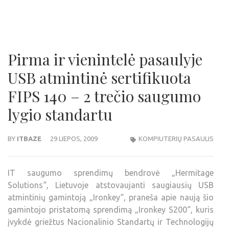
Pirma ir vienintelė pasaulyje
USB atmintinė sertifikuota
FIPS 140 – 2 trečio saugumo
lygio standartu
BY
ITBAZE
29 LIEPOS, 2009
KOMPIUTERIŲ PASAULIS
IT saugumo sprendimų bendrovė „Hermitage
Solutions“, Lietuvoje atstovaujanti saugiausių USB
atmintinių gamintoją „Ironkey“, praneša apie naują šio
gamintojo pristatomą sprendimą „Ironkey S200“, kuris
įvykdė griežtus Nacionalinio Standartų ir Technologijų