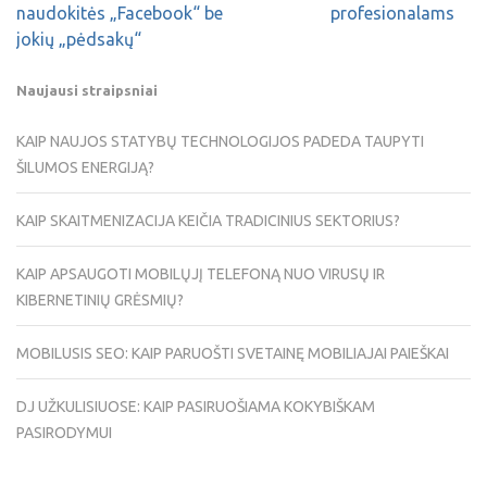
naudokitės „Facebook“ be
profesionalams
jokių „pėdsakų“
Naujausi straipsniai
KAIP NAUJOS STATYBŲ TECHNOLOGIJOS PADEDA TAUPYTI
ŠILUMOS ENERGIJĄ?
KAIP SKAITMENIZACIJA KEIČIA TRADICINIUS SEKTORIUS?
KAIP APSAUGOTI MOBILŲJĮ TELEFONĄ NUO VIRUSŲ IR
KIBERNETINIŲ GRĖSMIŲ?
MOBILUSIS SEO: KAIP PARUOŠTI SVETAINĘ MOBILIAJAI PAIEŠKAI
DJ UŽKULISIUOSE: KAIP PASIRUOŠIAMA KOKYBIŠKAM
PASIRODYMUI