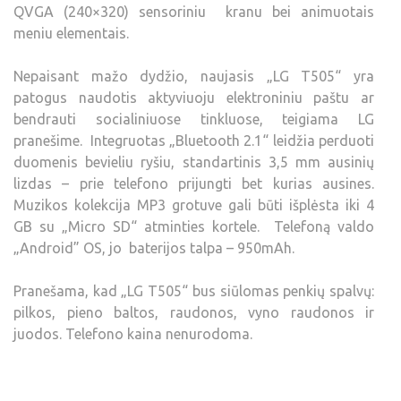
QVGA (240×320) sensoriniu kranu bei animuotais
meniu elementais.
Nepaisant mažo dydžio, naujasis „LG T505“ yra
patogus naudotis aktyviuoju elektroniniu paštu ar
bendrauti socialiniuose tinkluose, teigiama LG
pranešime. Integruotas „Bluetooth 2.1“ leidžia perduoti
duomenis bevieliu ryšiu, standartinis 3,5 mm ausinių
lizdas – prie telefono prijungti bet kurias ausines.
Muzikos kolekcija MP3 grotuve gali būti išplėsta iki 4
GB su „Micro SD“ atminties kortele. Telefoną valdo
„Android” OS, jo baterijos talpa – 950mAh.
Pranešama, kad „LG T505“ bus siūlomas penkių spalvų:
pilkos, pieno baltos, raudonos, vyno raudonos ir
juodos. Telefono kaina nenurodoma.