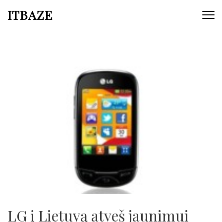
ITBAZE
LG į Lietuvą atveš jaunimui