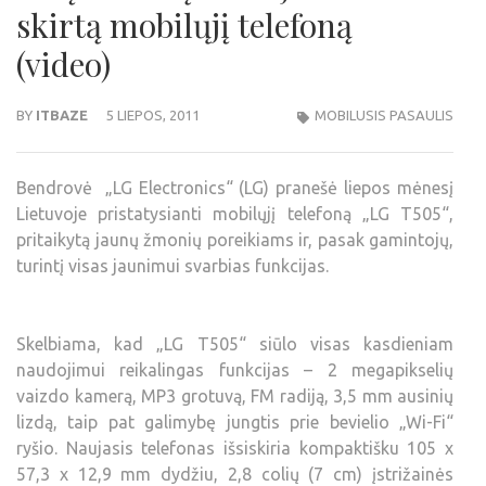
skirtą mobilųjį telefoną
(video)
BY
ITBAZE
5 LIEPOS, 2011
MOBILUSIS PASAULIS
Bendrovė „LG Electronics“ (LG) pranešė liepos mėnesį
Lietuvoje pristatysianti mobilųjį telefoną „LG T505“,
pritaikytą jaunų žmonių poreikiams ir, pasak gamintojų,
turintį visas jaunimui svarbias funkcijas.
Skelbiama, kad „LG T505“ siūlo visas kasdieniam
naudojimui reikalingas funkcijas – 2 megapikselių
vaizdo kamerą, MP3 grotuvą, FM radiją, 3,5 mm ausinių
lizdą, taip pat galimybę jungtis prie bevielio „Wi-Fi“
ryšio. Naujasis telefonas išsiskiria kompaktišku 105 x
57,3 x 12,9 mm dydžiu, 2,8 colių (7 cm) įstrižainės