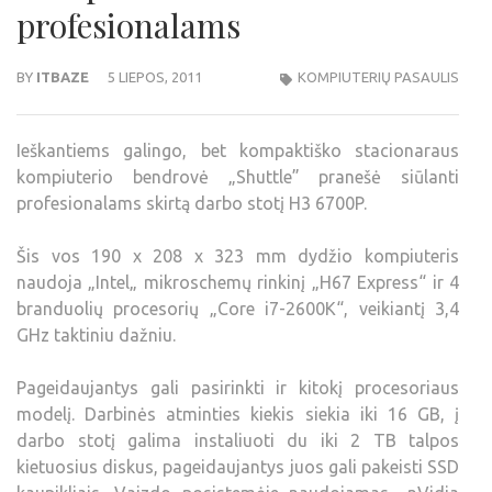
profesionalams
BY
ITBAZE
5 LIEPOS, 2011
KOMPIUTERIŲ PASAULIS
Ieškantiems galingo, bet kompaktiško stacionaraus
kompiuterio bendrovė „Shuttle” pranešė siūlanti
profesionalams skirtą darbo stotį H3 6700P.
Šis vos 190 x 208 x 323 mm dydžio kompiuteris
naudoja „Intel„ mikroschemų rinkinį „H67 Express“ ir 4
branduolių procesorių „Core i7-2600K“, veikiantį 3,4
GHz taktiniu dažniu.
Pageidaujantys gali pasirinkti ir kitokį procesoriaus
modelį. Darbinės atminties kiekis siekia iki 16 GB, į
darbo stotį galima instaliuoti du iki 2 TB talpos
kietuosius diskus, pageidaujantys juos gali pakeisti SSD