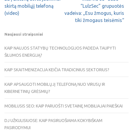
skirtą mobilųjį telefoną
“LulzSec” grupuotės
(video)
vadeiva: „Esu žmogus, kuris
tiki žmogaus teisėmis“
Naujausi straipsniai
KAIP NAUJOS STATYBŲ TECHNOLOGIJOS PADEDA TAUPYTI
ŠILUMOS ENERGIJĄ?
KAIP SKAITMENIZACIJA KEIČIA TRADICINIUS SEKTORIUS?
KAIP APSAUGOTI MOBILŲJĮ TELEFONĄ NUO VIRUSŲ IR
KIBERNETINIŲ GRĖSMIŲ?
MOBILUSIS SEO: KAIP PARUOŠTI SVETAINĘ MOBILIAJAI PAIEŠKAI
DJ UŽKULISIUOSE: KAIP PASIRUOŠIAMA KOKYBIŠKAM
PASIRODYMUI