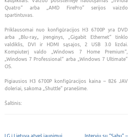
kaupikliais. Vaizdo posistemėje naudojamas „nVidia
Quatro“ arba „AMD FirePro” serijos vaizdo
spartintuvas.
Priklausomai nuo konfigūracijos H3 6700P yra DVD
arba „Blu-ray„ įrenginys, „Gigabit Ethernet“ tinklo
valdiklis, DVI ir HDMI sąsajos, 2 USB 3.0 lizdai.
Kompiuterį valdo „Windows 7 Home Premium“,
„Windows 7 Professional“ arba „Windows 7 Ultimate”
OS.
Pigiausios H3 6700P konfigūracijos kaina – 826 JAV
doleriai, sakoma „Shuttle” pranešime.
Šaltinis:
LG į Lietuvą atveš jaunimui
Interviu su “Sabu” –