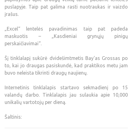
puslapyje. Taip pat galima rasti nuotraukas ir vaizdo
įrašus.
„Excel“ lentelės pavadinimas taip pat padeda
maskuotis – „Kasdieniai grynųjų pinigų
perskaičiavimai“.
Šį tinklalapį sukūrė dvidešimtmetis Bay‘as Grossas po
to, kai jo draugas pasiskundė, kad praktikos metu jam
buvo neleista tikrinti draugų naujienų.
Internetinis tinklalapis startavo sekmadienį po 15
valandų darbo. Tinklalapis jau sulaukia apie 10,000
unikalių vartotojų per dieną.
Šaltinis: