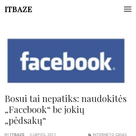
ITBAZE
Bosui tai nepatiks: naudokitės
„Facebook“ be jokių
„pėdsakų“
BY
ITBAZE
5 LIEPOS, 2011
INTERNETO GIDAS