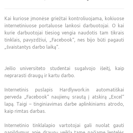
Kai kuriose įmonėse griežtai kontroliuojama, kokiuose
internetiniuose portaluose lankosi darbuotojai. O kai
kurie darbuotojai tiesiog vengia naudotis tam tikrais
tinklais, pavyzdžiui, „Facebook“, nes bijo būti pagauti
„švaistantys darbo laiką“.
Jeilio universiteto studentai sugalvojo išeitį, kaip
neprarasti draugų ir kartu darbo.
Internetinis puslapis Hardlywork.in automatiškai
perveda „Facebook“ naujienų srautą į atskirą „Excel“
lapą. Taigi – tinginiavimas darbe aplinkiniams atrodo,
kaip rimtas darbas.
Internetinio tinklalapio vartotojai gali nuolat gauti
papildymus apie draugų veiklą tame pačiame lentelės