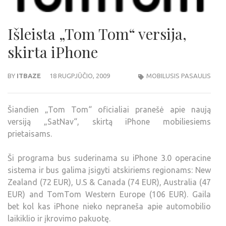
Išleista „Tom Tom“ versija,
skirta iPhone
BY
ITBAZE
18 RUGPJŪČIO, 2009
MOBILUSIS PASAULIS
Šiandien „Tom Tom“ oficialiai pranešė apie naują
versiją „SatNav“, skirtą iPhone mobiliesiems
prietaisams.
Ši programa bus suderinama su iPhone 3.0 operacine
sistema ir bus galima įsigyti atskiriems regionams: New
Zealand (72 EUR), U.S & Canada (74 EUR), Australia (47
EUR) and TomTom Western Europe (106 EUR). Gaila
bet kol kas iPhone nieko nepraneša apie automobilio
laikiklio ir įkrovimo pakuotę.