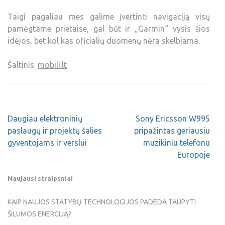
Taigi pagaliau mes galime įvertinti navigaciją visų
pamėgtame prietaise, gal būt ir „Garmin“ vysis šios
idėjos, bet kol kas oficialių duomenų nėra skelbiama.
Šaltinis:
mobili.lt
Daugiau elektroninių
Sony Ericsson W995
paslaugų ir projektų šalies
pripažintas geriausiu
gyventojams ir verslui
muzikiniu telefonu
Europoje
Naujausi straipsniai
KAIP NAUJOS STATYBŲ TECHNOLOGIJOS PADEDA TAUPYTI
ŠILUMOS ENERGIJĄ?