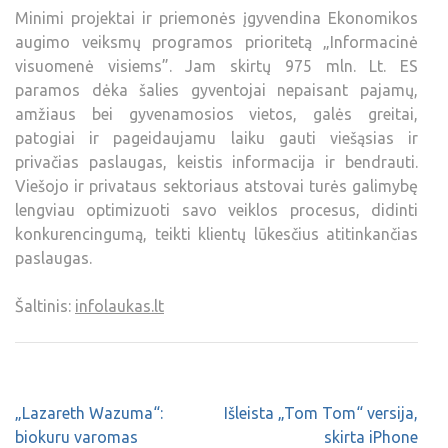
Minimi projektai ir priemonės įgyvendina Ekonomikos
augimo veiksmų programos prioritetą „Informacinė
visuomenė visiems”. Jam skirtų 975 mln. Lt. ES
paramos dėka šalies gyventojai nepaisant pajamų,
amžiaus bei gyvenamosios vietos, galės greitai,
patogiai ir pageidaujamu laiku gauti viešąsias ir
privačias paslaugas, keistis informacija ir bendrauti.
Viešojo ir privataus sektoriaus atstovai turės galimybę
lengviau optimizuoti savo veiklos procesus, didinti
konkurencingumą, teikti klientų lūkesčius atitinkančias
paslaugas.
Šaltinis:
infolaukas.lt
„Lazareth Wazuma“:
Išleista „Tom Tom“ versija,
biokuru varomas
skirta iPhone