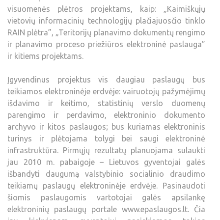
visuomenės plėtros projektams, kaip: „Kaimiškųjų
vietovių informacinių technologijų plačiajuosčio tinklo
RAIN plėtra”, „Teritorijų planavimo dokumentų rengimo
ir planavimo proceso priežiūros elektroninė paslauga”
ir kitiems projektams.
Įgyvendinus projektus vis daugiau paslaugų bus
teikiamos elektroninėje erdvėje: vairuotojų pažymėjimų
išdavimo ir keitimo, statistinių verslo duomenų
parengimo ir perdavimo, elektroninio dokumento
archyvo ir kitos paslaugos; bus kuriamas elektroninis
turinys ir plėtojama tolygi bei saugi elektroninė
infrastruktūra. Pirmųjų rezultatų planuojama sulaukti
jau 2010 m. pabaigoje – Lietuvos gyventojai galės
išbandyti daugumą valstybinio socialinio draudimo
teikiamų paslaugų elektroninėje erdvėje. Pasinaudoti
šiomis paslaugomis vartotojai galės apsilankę
elektroninių paslaugų portale www.epaslaugos.lt. Čia