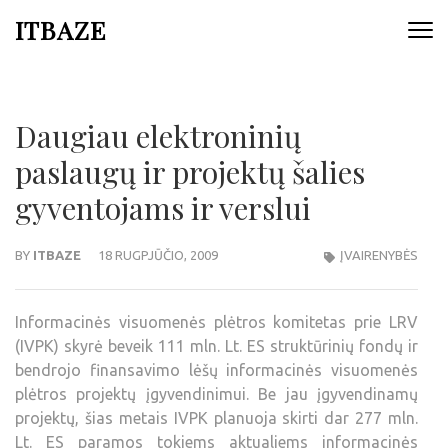
ITBAZE
Daugiau elektroninių
paslaugų ir projektų šalies
gyventojams ir verslui
BY
ITBAZE
18 RUGPJŪČIO, 2009
ĮVAIRENYBĖS
Informacinės visuomenės plėtros komitetas prie LRV
(IVPK) skyrė beveik 111 mln. Lt. ES struktūrinių fondų ir
bendrojo finansavimo lėšų informacinės visuomenės
plėtros projektų įgyvendinimui. Be jau įgyvendinamų
projektų, šias metais IVPK planuoja skirti dar 277 mln.
Lt. ES paramos tokiems aktualiems informacinės