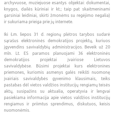
archyvuose, muziejuose esantys objektai: dokumentai,
knygos, dailės kūriniai ir kt.; taip pat skaitmeninami
garsiniai leidiniai, skirti žmonėms su regėjimo negalia)
ir sukuriama prieiga prie jų internete.
Iki š.m. liepos 31 d. regionų plėtros tarybos sudarė
sąrašus elektroninės demokratijos projektų, kuriuos
įgyvendins savivaldybių administracijos. Beveik už 20
mln. Lt. ES paramos planuojami 36 elektroninės
demokratijos projektai įvairiose Lietuvos
savivaldybėse. Būsimi projektai kurs elektronines
priemones, kuriomis asmenys galės reikšti nuomonę
įvairiais savivaldybės gyvenimo klausimais, teiks
pastabas dėl vietos valdžios institucijų rengiamų teisės
aktų, susipažins su aktualia, operatyvia ir lengvai
pasiekiama informacija apie vietos valdžios institucijų
rengiamus ir priimtus sprendimus, diskutuos, keisis
nuomonėmis.