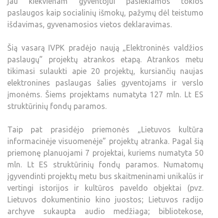
jau kiekvienam gyventojui pasiekiamos tokios
paslaugos kaip socialinių išmokų, pažymų dėl teistumo
išdavimas, gyvenamosios vietos deklaravimas.
Šią vasarą IVPK pradėjo naują „Elektroninės valdžios
paslaugų” projektų atrankos etapą. Atrankos metu
tikimasi sulaukti apie 20 projektų, kursiančių naujas
elektronines paslaugas šalies gyventojams ir verslo
įmonėms. Šiems projektams numatyta 127 mln. Lt ES
struktūrinių fondų paramos.
Taip pat prasidėjo priemonės „Lietuvos kultūra
informacinėje visuomenėje” projektų atranka. Pagal šią
priemonę planuojami 7 projektai, kuriems numatyta 50
mln. Lt ES struktūrinių fondų paramos. Numatomų
įgyvendinti projektų metu bus skaitmeninami unikalūs ir
vertingi istorijos ir kultūros paveldo objektai (pvz.
Lietuvos dokumentinio kino juostos; Lietuvos radijo
archyve sukaupta audio medžiaga; bibliotekose,