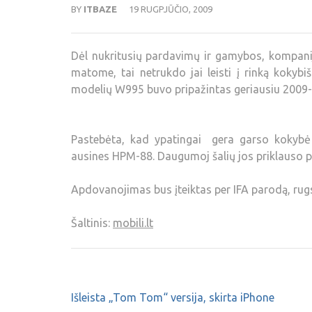
BY
ITBAZE
19 RUGPJŪČIO, 2009
Dėl nukritusių pardavimų ir gamybos, kompani
matome, tai netrukdo jai leisti į rinką kokybi
modelių W995 buvo pripažintas geriausiu 2009-
Pastebėta, kad ypatingai gera garso kokybė 
ausines HPM-88. Daugumoj šalių jos priklauso p
Apdovanojimas bus įteiktas per IFA parodą, rugs
Šaltinis:
mobili.lt
Išleista „Tom Tom“ versija, skirta iPhone