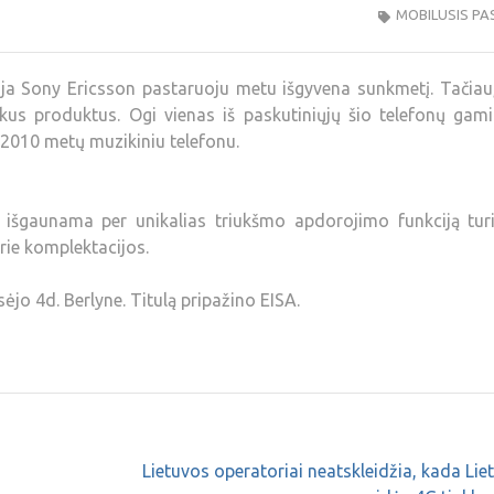
MOBILUSIS PA
ja Sony Ericsson pastaruoju metu išgyvena sunkmetį. Tačiau,
škus produktus. Ogi vienas iš paskutiniųjų šio telefonų gam
2010 metų muzikiniu telefonu.
išgaunama per unikalias triukšmo apdorojimo funkciją turi
rie komplektacijos.
ėjo 4d. Berlyne. Titulą pripažino EISA.
Lietuvos operatoriai neatskleidžia, kada Lie