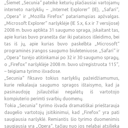
„Šiemet „Secunia“ pateikė keturių plačiausiai vartojamų
interneto naršyklių – „Internet Explorer“ (IE), „Safari“,
„Opera“ ir „Mozilla Firefox“ patariamąsias apžvalgas.
„Microsoft Explorer“ naršyklėje (IE 5.x, 6.x ir 7 versijose)
2008 m. buvo aptikta 31 saugumo spraga, įskaitant tas,
apie kurias buvo pranešta dar iki pataisos išleidimo, bei
tas iš jų, apie kurias buvo paskelbta „Microsoft“
programinės įrangos saugumo biuleteniuose. „Safari“ ir
„Opera“ turėjo atitinkamai po 32 ir 30 saugumo spragų,
o „Firefox“ naršyklėje 2008 m. buvo užregistruota 115“,
– teigiama tyrimo išvadose.
„Secunia“ fiksavo tokius naršyklių pažeidžiamumus,
kurie reikalauja saugumo spragos ištaisymo, kad ja
pasinaudoję įsilaužėliai negalėtų iš vartotojo
kompiuterio perimti svarbių duomenų.
Tokia „Secunia“ tyrimo išvada dramatiškai prieštarauja
daugelio vartotojų įsitikinimui, kad „Firefox“ yra pati
saugiausia naršyklė. Remiantis šio tyrimo duomenimis
saugiausia yra „Opera“, tačiau nuo jos nelabai atsilieka