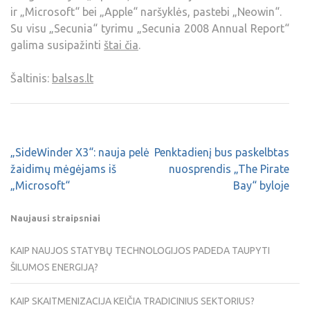
ir „Microsoft“ bei „Apple“ naršyklės, pastebi „Neowin“.
Su visu „Secunia“ tyrimu „Secunia 2008 Annual Report“
galima susipažinti
štai čia
.
Šaltinis:
balsas.lt
„SideWinder X3“: nauja pelė
Penktadienį bus paskelbtas
žaidimų mėgėjams iš
nuosprendis „The Pirate
„Microsoft“
Bay“ byloje
Naujausi straipsniai
KAIP NAUJOS STATYBŲ TECHNOLOGIJOS PADEDA TAUPYTI
ŠILUMOS ENERGIJĄ?
KAIP SKAITMENIZACIJA KEIČIA TRADICINIUS SEKTORIUS?