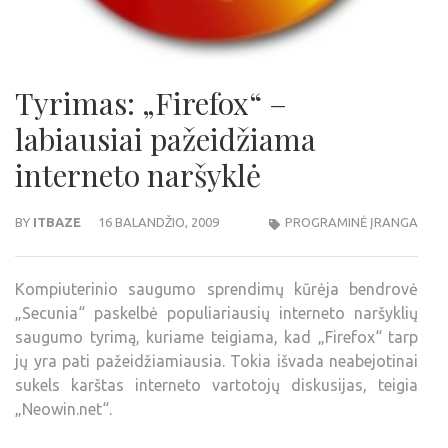
Tyrimas: „Firefox“ –
labiausiai pažeidžiama
interneto naršyklė
BY
ITBAZE
16 BALANDŽIO, 2009
PROGRAMINĖ ĮRANGA
Kompiuterinio saugumo sprendimų kūrėja bendrovė
„Secunia“ paskelbė populiariausių interneto naršyklių
saugumo tyrimą, kuriame teigiama, kad „Firefox“ tarp
jų yra pati pažeidžiamiausia. Tokia išvada neabejotinai
sukels karštas interneto vartotojų diskusijas, teigia
„Neowin.net“.