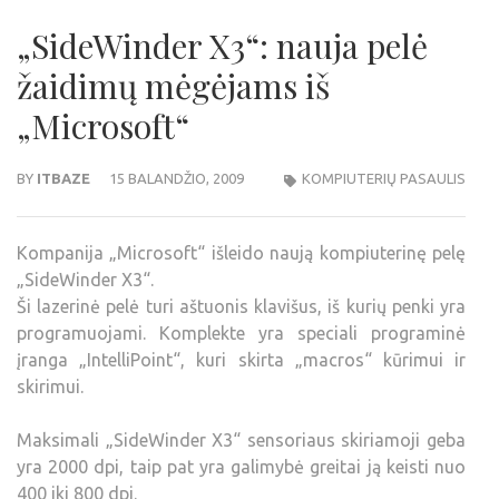
„SideWinder X3“: nauja pelė
žaidimų mėgėjams iš
„Microsoft“
BY
ITBAZE
15 BALANDŽIO, 2009
KOMPIUTERIŲ PASAULIS
Kompanija „Microsoft“ išleido naują kompiuterinę pelę
„SideWinder X3“.
Ši lazerinė pelė turi aštuonis klavišus, iš kurių penki yra
programuojami. Komplekte yra speciali programinė
įranga „IntelliPoint“, kuri skirta „macros“ kūrimui ir
skirimui.
Maksimali „SideWinder X3“ sensoriaus skiriamoji geba
yra 2000 dpi, taip pat yra galimybė greitai ją keisti nuo
400 iki 800 dpi.