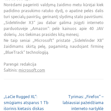
Norėdami pagerinti valdymą žaidimo metu kūrėjai kiek
padidino prasukimo ratuko dydį, o apatinė pelės dalis
turi specialų paviršių, gerinantį slydimą stalo paviršiumi.
„SideWinder X3“ jau dabar galima įsigyti interneto
parduotuvėje „Amazon“: pelė kainuos apie 40 JAV
dolerių. Jos tiekimas prasidės kitą mėnesį.
Ne taip seniai „Microsoft“ pristatė „SideWinder X8“
žaidimams skirtą pelę, pagamintą naudojant firminę
„BlueTrack“ technologiją.
Parengė: redakcija
Šaltinis:
microsoft.com
„LaCie Rugged XL“:
Tyrimas: „Firefox“ –
smūgiams atsparus 1 Tb
labiausiai pažeidžiama
išorinis kietasis diskas
interneto naršyklė