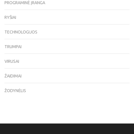
PROGRAMINĖ ĮRANGA
RYŠIAI
TECHNOLOGIJOS
TRUMPAI
VIRUSAI
ŽAIDIMAI
ŽODYNĖLIS