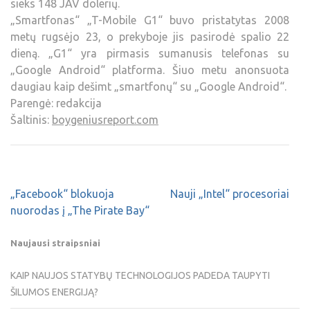
sieks 148 JAV dolerių.
„Smartfonas“ „T-Mobile G1“ buvo pristatytas 2008
metų rugsėjo 23, o prekyboje jis pasirodė spalio 22
dieną. „G1“ yra pirmasis sumanusis telefonas su
„Google Android“ platforma. Šiuo metu anonsuota
daugiau kaip dešimt „smartfonų“ su „Google Android“.
Parengė: redakcija
Šaltinis:
boygeniusreport.com
„Facebook“ blokuoja
Nauji „Intel“ procesoriai
nuorodas į „The Pirate Bay“
Naujausi straipsniai
KAIP NAUJOS STATYBŲ TECHNOLOGIJOS PADEDA TAUPYTI
ŠILUMOS ENERGIJĄ?