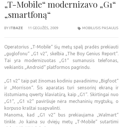
„T-Mobile“ modernizavo „G1“
„smartfoną“
BY
ITBAZE
11 GEGUŽĖS, 2009
MOBILUSIS PASAULIS
Operatorius „T-Mobile“ šių metų spalį pradės prekiauti
„guglofonu“ „G1 v2“, skelbia „The Boy Genius Report“.
Tai yra modernizuotas „G1“ sumanusis telefonas,
veikiantis „Android“ platformos pagrindu.
„G1 v2“ taip pat žinomas kodiniu pavadinimu „Bigfoot“
ir „Morrison“. Šis aparatas turi sensorinį ekraną ir
išstumiamą qwerty klaviatūrą, kaip „G1“. Skirtingai nuo
„G1“, „G1 v2“ paviršiuje nėra mechaninių mygtukų, o
korpuso kraštai suapvalinti.
Manoma, kad „G1 v2“ bus prekiaujama „Walmart“
tinkle. Jo kaina su dviejų metų „T-Mobile“ sutartimi