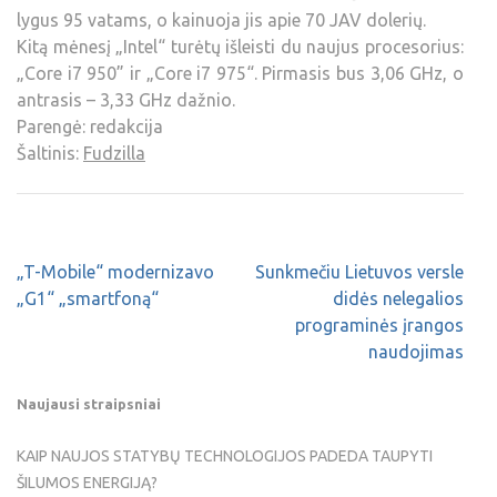
lygus 95 vatams, o kainuoja jis apie 70 JAV dolerių.
Kitą mėnesį „Intel“ turėtų išleisti du naujus procesorius:
„Core i7 950” ir „Core i7 975“. Pirmasis bus 3,06 GHz, o
antrasis – 3,33 GHz dažnio.
Parengė: redakcija
Šaltinis:
Fudzilla
„T-Mobile“ modernizavo
Sunkmečiu Lietuvos versle
„G1“ „smartfoną“
didės nelegalios
programinės įrangos
naudojimas
Naujausi straipsniai
KAIP NAUJOS STATYBŲ TECHNOLOGIJOS PADEDA TAUPYTI
ŠILUMOS ENERGIJĄ?