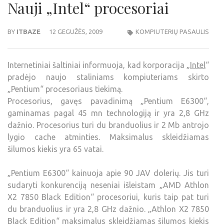
Nauji „Intel“ procesoriai
BY
ITBAZE
12 GEGUŽĖS, 2009
KOMPIUTERIŲ PASAULIS
Internetiniai šaltiniai informuoja, kad korporacija „
Intel
“
pradėjo naujo staliniams kompiuteriams skirto
„Pentium“ procesoriaus tiekimą.
Procesorius, gavęs pavadinimą „Pentium E6300“,
gaminamas pagal 45 mn technologiją ir yra 2,8 GHz
dažnio. Procesorius turi du branduolius ir 2 Mb antrojo
lygio cache atminties. Maksimalus skleidžiamas
šilumos kiekis yra 65 vatai.
„Pentium E6300“ kainuoja apie 90 JAV dolerių. Jis turi
sudaryti konkurenciją neseniai išleistam „AMD Athlon
X2 7850 Black Edition“ procesoriui, kuris taip pat turi
du branduolius ir yra 2,8 GHz dažnio. „Athlon X2 7850
Black Edition“ maksimalus skleidžiamas šilumos kiekis