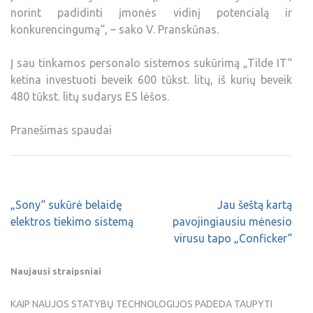
norint padidinti įmonės vidinį potencialą ir
konkurencingumą“, – sako V. Pranskūnas.
Į sau tinkamos personalo sistemos sukūrimą „Tilde IT“
ketina investuoti beveik 600 tūkst. litų, iš kurių beveik
480 tūkst. litų sudarys ES lėšos.
Pranešimas spaudai
„Sony“ sukūrė belaidę
Jau šeštą kartą
elektros tiekimo sistemą
pavojingiausiu mėnesio
virusu tapo „Conficker“
Naujausi straipsniai
KAIP NAUJOS STATYBŲ TECHNOLOGIJOS PADEDA TAUPYTI