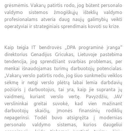
grėsmėmis. Vakarų patirtis rodo, jog būtent personalo
valdymo sistemos žmogiškųjų išteklių valdymo
profesionalams atveria daug naujų galimybių veikti
operatyviai ir strateginiais sprendimais kovoti su krize.
Kaip teigia IT bendrovės „DPA programinė įranga“
direktorius Genadijus Gricukas, Lietuvoje pastebima
tendencija, jog sprendžiant svarbias problemas, per
menkai išnaudojamas turimų darbuotojų potencialas.
„Vakarų verslo patirtis rodo, jog šiuo sunkmečiu veiklos
sėkmę ir netgi verslo plėtrą labai lemia darbdavių
požiūris į darbuotojus, tai yra, kaip jie supranta jų
vaidmenį, kuriant verslo vertę. Pavyzdžiu, JAV
verslininkai greitai suvokė, kad vien mažinant
darbuotojų skaičių, įmonės finansinių rodiklių
nepagerinsi. Todėl buvo atsigręžta į modernias
personalo valdymo sistemas, kurios daugeliui