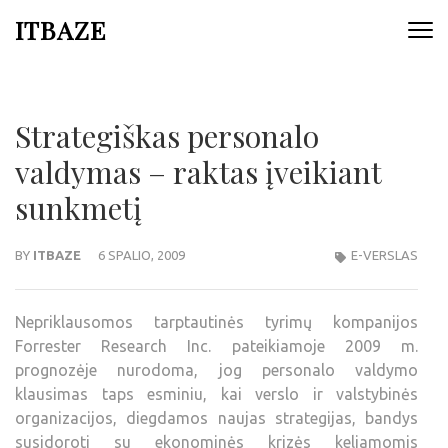
ITBAZE
Strategiškas personalo
valdymas – raktas įveikiant
sunkmetį
BY
ITBAZE
6 SPALIO, 2009
E-VERSLAS
Nepriklausomos tarptautinės tyrimų kompanijos
Forrester Research Inc. pateikiamoje 2009 m.
prognozėje nurodoma, jog personalo valdymo
klausimas taps esminiu, kai verslo ir valstybinės
organizacijos, diegdamos naujas strategijas, bandys
susidoroti su ekonominės krizės keliamomis