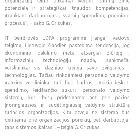
organizacijų leido tinkamai įvertinti turimą žinių
potencialą ir strategiškai išnaudoti kompetencijas,
įtraukiant darbuotojus į svarbių sprendimų priėmimo
procesus“, – sako G. Gricukas.
IT bendrovės „DPA programinė įranga“ vadovo
teigimu, Lietuvoje šiandien pastebima tendencija, jog
ekonominio pakilimo metu atsargiai žiūrėję į
informacinių technologijų naudą, sunkmečiu
verslininkai vis dažniau kreipia savo žvilgsnius į
technologijas. Tačiau rinkdamiesi personalo valdymo
įrankius verslininkai turi būti budrūs. „Reikia ieškoti
spendimo, leidžiančio sukurti personalo valdymo
sistemą, kuri būtų priderinama net prie pačios
įnoringiausios ir sudėtingiausią valdymo struktūrą
turinčios organizacijos. Kitu atveju ne sistema bus
derinama prie organizacijos poreikių, bet darbuotojai
taps sistemos įkaitas“, – teigia G. Gricukas.