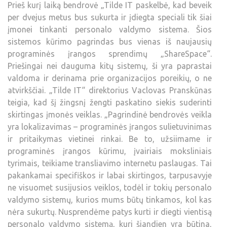
Prieš kurį laiką bendrovė „Tilde IT paskelbė, kad beveik
per dvejus metus bus sukurta ir įdiegta speciali tik šiai
įmonei tinkanti personalo valdymo sistema. Šios
sistemos kūrimo pagrindas bus vienas iš naujausių
programinės įrangos sprendimų „ShareSpace“.
Priešingai nei dauguma kitų sistemų, ši yra paprastai
valdoma ir derinama prie organizacijos poreikių, o ne
atvirkščiai. „Tilde IT“ direktorius Vaclovas Pranskūnas
teigia, kad šį žingsnį žengti paskatino siekis suderinti
skirtingas įmonės veiklas. „Pagrindinė bendrovės veikla
yra lokalizavimas – programinės įrangos sulietuvinimas
ir pritaikymas vietinei rinkai. Be to, užsiimame ir
programinės įrangos kūrimu, įvairiais moksliniais
tyrimais, teikiame transliavimo internetu paslaugas. Tai
pakankamai specifiškos ir labai skirtingos, tarpusavyje
ne visuomet susijusios veiklos, todėl ir tokių personalo
valdymo sistemų, kurios mums būtų tinkamos, kol kas
nėra sukurtų. Nusprendėme patys kurti ir diegti vientisą
personalo valdymo sistemą, kuri šiandien yra būtina,