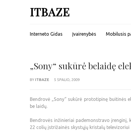
ITBAZE
Interneto Gidas
Įvairenybės
Mobilusis p
„Sony“ sukūrė belaidę ele
BY
ITBAZE
5 SPALIO, 2009
Bendrovė „Sony“ sukūrė prototipinę buitinės ele
be laidų.
Bendrovės inžinieriai pademonstravo įrenginį, 
22 colių įstrižainės skystųjų kristalų televizori