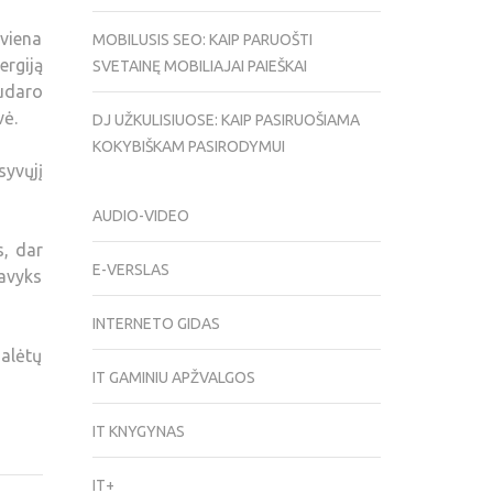
 viena
MOBILUSIS SEO: KAIP PARUOŠTI
ergiją
SVETAINĘ MOBILIAJAI PAIEŠKAI
sudaro
vė.
DJ UŽKULISIUOSE: KAIP PASIRUOŠIAMA
KOKYBIŠKAM PASIRODYMUI
syvųjį
AUDIO-VIDEO
s, dar
E-VERSLAS
pavyks
INTERNETO GIDAS
galėtų
IT GAMINIU APŽVALGOS
IT KNYGYNAS
IT+