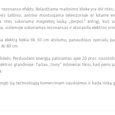
 rezonanso efektu. Belaidžiame maitinimo bloke yra dvi ritės;
vės šaltinio, antrinė montuojama televizoriuje ar kitame en
s ritės sukuriama magnetinį lauką „įterpus“ antrąjį, kurį 
ija, sistemoje sukuriamas rezonansas ir atsiranda elektros sro
a elektrą tiekia tik 50 cm atstumu, panaudojus specialų pa
i iki 80 cm.
delis. Perduodant energiją patiriamas apie 20 proc. nuostoli
ektros grandinėje. Tačiau „Sony“ inžinieriai tikisi, kad jiems 
ą.
ngti šią technologiją komerciniam naudojimui ir kada rinką 