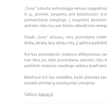
„Sony“ sukurta technologija remiasi magnetinio
iš jų, pirminė, jungiama prie kintamosios sro
priimančiame įrenginyje. Į magnetinį pirmosio
antrinės ritės tuo pat dažniu skleidžiama energ
Pasak „Sony“ atstovų, nors prototipinė sistem
bloką, įterptą tarp abiejų ričių, jį galima padidint
Kol kas prototipinės sistemos efektyvumas nedi
tam tikra jos dalis prarandama antrinės ritės el
padidinti sistemos naudingo veikimo koeficient
Bendrovė kol kas neskelbia, kada planuoja pare
pasiekti pirmieji ją naudojantys įrenginiai.
Šaltinis:
balsas.lt