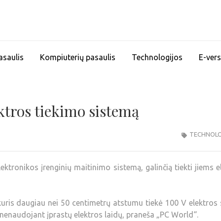
asaulis
Kompiuterių pasaulis
Technologijos
E-vers
ktros tiekimo sistemą
TECHNOLO
ktronikos įrenginių maitinimo sistemą, galinčią tiekti jiems e
kuris daugiau nei 50 centimetrų atstumu tiekė 100 V elektros
ui nenaudojant įprastų elektros laidų, praneša „PC World“.