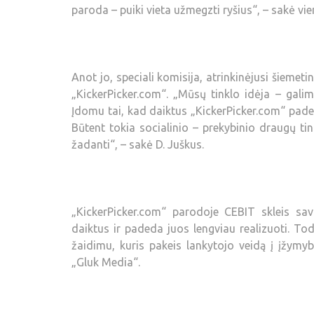
paroda – puiki vieta užmegzti ryšius“, – sakė vi
Anot jo, speciali komisija, atrinkinėjusi šiemet
„KickerPicker.com“. „Mūsų tinklo idėja – galim
Įdomu tai, kad daiktus „KickerPicker.com“ pade
Būtent tokia socialinio – prekybinio draugų ti
žadanti“, – sakė D. Juškus.
„KickerPicker.com“ parodoje CEBIT skleis sa
daiktus ir padeda juos lengviau realizuoti. To
žaidimu, kuris pakeis lankytojo veidą į įžymy
„Gluk Media“.