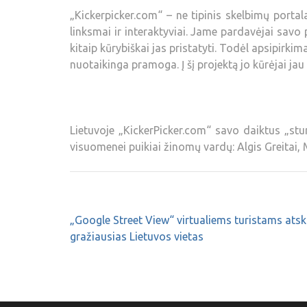
„Kickerpicker.com“ – ne tipinis skelbimų portal
linksmai ir interaktyviai. Jame pardavėjai savo
kitaip kūrybiškai jas pristatyti. Todėl apsipirki
nuotaikinga pramoga. Į šį projektą jo kūrėjai jau 
Lietuvoje „KickerPicker.com“ savo daiktus „stu
visuomenei puikiai žinomų vardų: Algis Greitai,
„Google Street View“ virtualiems turistams atsk
gražiausias Lietuvos vietas