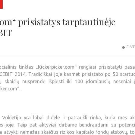
om“ prisistatys tarptautinėje
BIT
E-V
linis tinklas „Kickerpicker.com“ rengiasi prisistatyti pasa
CEBIT 2014. Tradiciškai joje kasmet prisistato po 50 startuo
šį skaičių nusprendė išplėsti iki 100 įdomiausių neseniai į
cker.com“.
 Vokietija yra labai didelė ir patraukli rinka, kuria mes ak
s joje. Taip pat aktyviai dirbame bendraudami su potencia
a atvykti nemažas skaičius rizikos kapitalo fondų atstovų, to