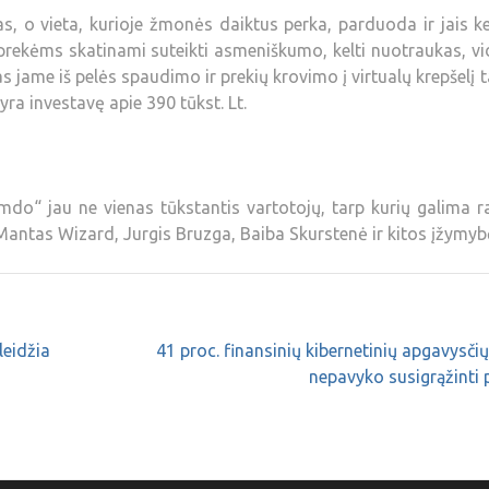
as, o vieta, kurioje žmonės daiktus perka, parduoda ir jais ke
 prekėms skatinami suteikti asmeniškumo, kelti nuotraukas, vi
mas jame iš pelės spaudimo ir prekių krovimo į virtualų krepšelį
yra investavę apie 390 tūkst. Lt.
mdo“ jau ne vienas tūkstantis vartotojų, tarp kurių galima ra
 Mantas Wizard, Jurgis Bruzga, Baiba Skurstenė ir kitos įžymyb
leidžia
41 proc. finansinių kibernetinių apgavysči
nepavyko susigrąžinti 