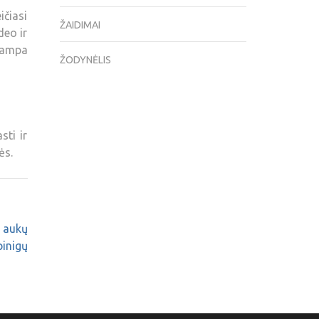
ičiasi
ŽAIDIMAI
deo ir
 tampa
ŽODYNĖLIS
sti ir
ės.
ų aukų
pinigų