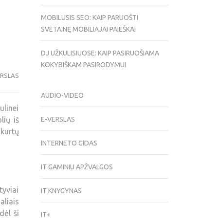
MOBILUSIS SEO: KAIP PARUOŠTI
SVETAINĘ MOBILIAJAI PAIEŠKAI
DJ UŽKULISIUOSE: KAIP PASIRUOŠIAMA
KOKYBIŠKAM PASIRODYMUI
ERSLAS
AUDIO-VIDEO
ulinei
lių iš
E-VERSLAS
kurtų
INTERNETO GIDAS
IT GAMINIU APŽVALGOS
tyviai
IT KNYGYNAS
liais
dėl ši
IT+