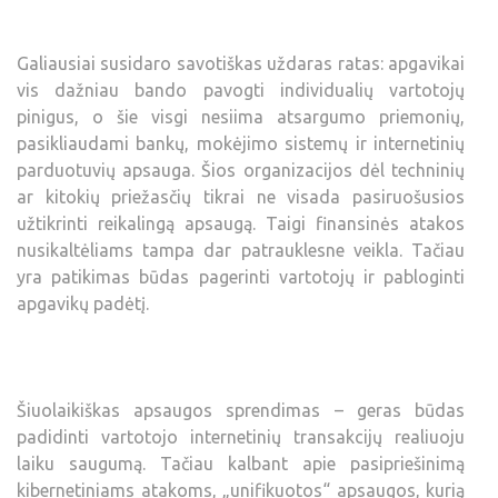
Galiausiai susidaro savotiškas uždaras ratas: apgavikai
vis dažniau bando pavogti individualių vartotojų
pinigus, o šie visgi nesiima atsargumo priemonių,
pasikliaudami bankų, mokėjimo sistemų ir internetinių
parduotuvių apsauga. Šios organizacijos dėl techninių
ar kitokių priežasčių tikrai ne visada pasiruošusios
užtikrinti reikalingą apsaugą. Taigi finansinės atakos
nusikaltėliams tampa dar patrauklesne veikla. Tačiau
yra patikimas būdas pagerinti vartotojų ir pabloginti
apgavikų padėtį.
Šiuolaikiškas apsaugos sprendimas – geras būdas
padidinti vartotojo internetinių transakcijų realiuoju
laiku saugumą. Tačiau kalbant apie pasipriešinimą
kibernetiniams atakoms, „unifikuotos“ apsaugos, kurią