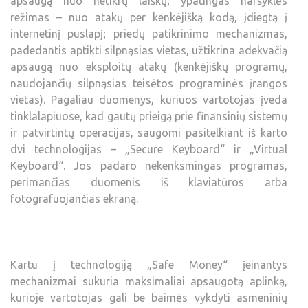
apsaugą nuo netikrų laiškų; ypatingas naršyklės
režimas – nuo atakų per kenkėjišką kodą, įdiegtą į
internetinį puslapį; priedų patikrinimo mechanizmas,
padedantis aptikti silpnąsias vietas, užtikrina adekvačią
apsaugą nuo eksploitų atakų (kenkėjiškų programų,
naudojančių silpnąsias teisėtos programinės įrangos
vietas). Pagaliau duomenys, kuriuos vartotojas įveda
tinklalapiuose, kad gautų prieigą prie finansinių sistemų
ir patvirtintų operacijas, saugomi pasitelkiant iš karto
dvi technologijas – „Secure Keyboard“ ir „Virtual
Keyboard“. Jos padaro nekenksmingas programas,
perimančias duomenis iš klaviatūros arba
fotografuojančias ekraną.
Kartu į technologiją „Safe Money“ įeinantys
mechanizmai sukuria maksimaliai apsaugotą aplinką,
kurioje vartotojas gali be baimės vykdyti asmeninių