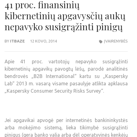
41 proc. finansinių
kibernetinių apgavysčių aukų
nepavyko susigrąžinti pinigų
BY
ITBAZE
12 KOVO, 2014
ĮVAIRENYBĖS
Apie 41 proc. vartotojų nepavyko susigrąžinti
kibernetinių apgavikų pavogtų lėšų, parodė analitinės
bendrovės „B2B International“ kartu su „Kaspersky
Lab“ 2013 m. vasarą visame pasaulyje atlikta apklausa
„Kaspersky Consumer Security Risks Survey“.
Jei apgavikai apvogė per internetinės bankininkystės
arba mokėjimo sistemą, lieka tikimybė susigrąžinti
pinigus (gera banko valia arba dėl operatyvinės kenkėjų