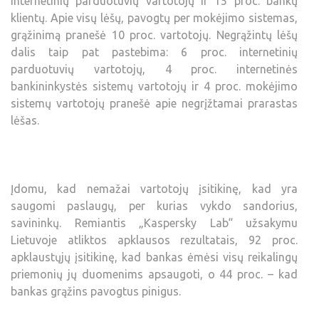
internetinių parduotuvių vartotojų ir 15 proc. bankų
klientų. Apie visų lėšų, pavogtų per mokėjimo sistemas,
grąžinimą pranešė 10 proc. vartotojų. Negrąžintų lėšų
dalis taip pat pastebima: 6 proc. internetinių
parduotuvių vartotojų, 4 proc. internetinės
bankininkystės sistemų vartotojų ir 4 proc. mokėjimo
sistemų vartotojų pranešė apie negrįžtamai prarastas
lėšas.
Įdomu, kad nemažai vartotojų įsitikinę, kad yra
saugomi paslaugų, per kurias vykdo sandorius,
savininkų. Remiantis „Kaspersky Lab“ užsakymu
Lietuvoje atliktos apklausos rezultatais, 92 proc.
apklaustųjų įsitikinę, kad bankas ėmėsi visų reikalingų
priemonių jų duomenims apsaugoti, o 44 proc. – kad
bankas grąžins pavogtus pinigus.