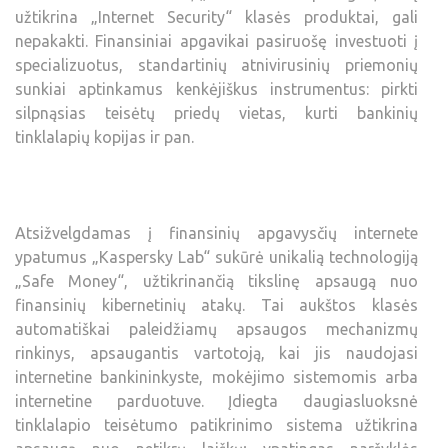
užtikrina „Internet Security“ klasės produktai, gali
nepakakti. Finansiniai apgavikai pasiruošę investuoti į
specializuotus, standartinių atnivirusinių priemonių
sunkiai aptinkamus kenkėjiškus instrumentus: pirkti
silpnąsias teisėtų priedų vietas, kurti bankinių
tinklalapių kopijas ir pan.
Atsižvelgdamas į finansinių apgavysčių internete
ypatumus „Kaspersky Lab“ sukūrė unikalią technologiją
„Safe Money“, užtikrinančią tikslinę apsaugą nuo
finansinių kibernetinių atakų. Tai aukštos klasės
automatiškai paleidžiamų apsaugos mechanizmų
rinkinys, apsaugantis vartotoją, kai jis naudojasi
internetine bankininkyste, mokėjimo sistemomis arba
internetine parduotuve. Įdiegta daugiasluoksnė
tinklalapio teisėtumo patikrinimo sistema užtikrina