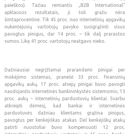
paieškos). Tačiau remiantis „B2B International“
apklausos rezultatais, ji toli gražu nėra
šimtaprocentinė. Tik 45 proc. nuo internetinių apgavikų
nukentėjusių vartotojų pavyko susigrąžinti visus
pavogtus pinigus, dar 14 proc. – tik dalį prarastos
sumos. Likę 41 proc. vartotojų neatgavo nieko.
Dažniausiai negrįžtamai prarandami pinigai per
mokėjimo sistemas, pranešė 33 proc. finansinių
apgavikų aukų. 17 proc. atvejų pinigai buvo pavogti
naudojantis internetinės bankininkystės sistemomis; 13
proc. aukų – internetinių parduotuvių klientai. Svarbu
atkreipti dėmesį, kad bankai ir internetinės
parduotuvės dažniau klientams grąžina pinigus,
pavogtus per kenkėjiškas atakas. Dėl kenkėjiškų atakų
patirti nuostoliai buvo kompensuoti 12 proc.