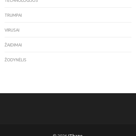
TECHNOLOGIJOS
TRUMPAI
VIRUSAI
ŽAIDIMAI
ŽODYNĖLIS
© 2026
ITbaze
.