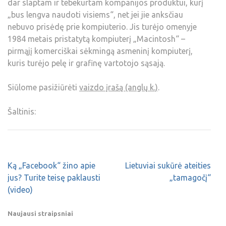
dar slaptam ir tebekurtam kompanijos produktui, kurį
„bus lengva naudoti visiems“, net jei jie anksčiau
nebuvo prisėdę prie kompiuterio. Jis turėjo omenyje
1984 metais pristatytą kompiuterį „Macintosh“ –
pirmąjį komerciškai sėkmingą asmeninį kompiuterį,
kuris turėjo pelę ir grafinę vartotojo sąsają.
Siūlome pasižiūrėti
vaizdo įrašą (anglų k.)
.
Šaltinis:
Ką „Facebook“ žino apie
Lietuviai sukūrė ateities
jus? Turite teisę paklausti
„tamagočį“
(video)
Naujausi straipsniai