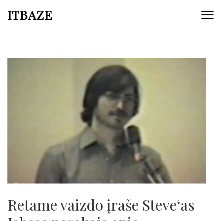
ITBAZE
Retame vaizdo įraše Steve‘as