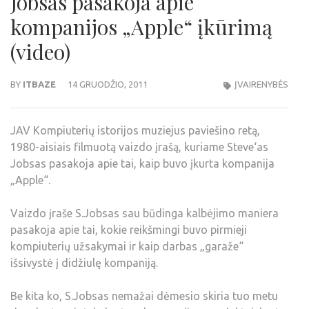
Jobsas pasakoja apie
kompanijos „Apple“ įkūrimą
(video)
BY
ITBAZE
14 GRUODŽIO, 2011
ĮVAIRENYBĖS
JAV Kompiuterių istorijos muziejus paviešino retą,
1980-aisiais filmuotą vaizdo įrašą, kuriame Steve‘as
Jobsas pasakoja apie tai, kaip buvo įkurta kompanija
„Apple“.
Vaizdo įraše S.Jobsas sau būdinga kalbėjimo maniera
pasakoja apie tai, kokie reikšmingi buvo pirmieji
kompiuterių užsakymai ir kaip darbas „garaže“
išsivystė į didžiulę kompaniją.
Be kita ko, S.Jobsas nemažai dėmesio skiria tuo metu