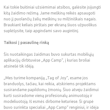
Kai tokie buitiniai užsiėmimai atsibos, galėsite įsijungti
kitą žaidimo režimą. Jame meškiną reikės apsaugoti
nuo jį puolančių žalių meškinų su milžiniškais nagais.
Braukiant keliais pirštais per ekraną šiuos užpuolikus
suplėšysite, taip apgindami savo augintinį.
Taikosi į pasaulinę rinką
Šis nuotaikingas žaidimas buvo sukurtas mobiliųjų
aplikacijų dirbtuvėse „App Camp“, į kurias broliai
atsinešė tik idėją.
„Mes turime kompaniją „Tag of Joy“, esame jos
branduolys, tačiau, kai reikia, atskiriems projektams
susirandame papildomų žmonių. Šiuo atveju žaidimui
kurti susiradome vieną profesionalų animuotoją ir
modeliuotoją. Iš esmės dirbome keturiese. Ši grupė
buvo surinkta specialiai „App Camp“ renginiui, ir idėja