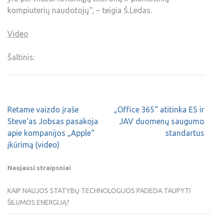
kompiuterių naudotojų“, – teigia Š.Ledas.
Video
Šaltinis:
Retame vaizdo įraše
„Office 365“ atitinka ES ir
Steve‘as Jobsas pasakoja
JAV duomenų saugumo
apie kompanijos „Apple“
standartus
įkūrimą (video)
Naujausi straipsniai
KAIP NAUJOS STATYBŲ TECHNOLOGIJOS PADEDA TAUPYTI
ŠILUMOS ENERGIJĄ?