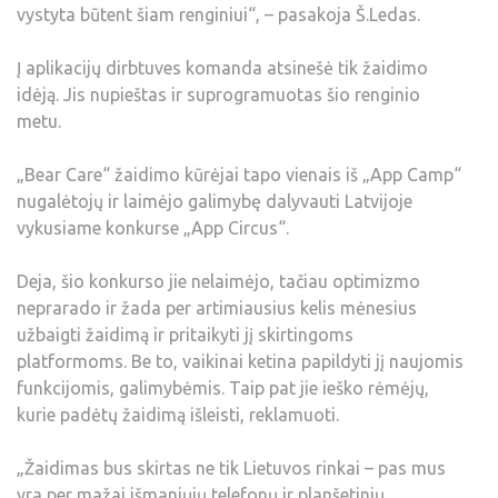
vystyta būtent šiam renginiui“, – pasakoja Š.Ledas.
Į aplikacijų dirbtuves komanda atsinešė tik žaidimo
idėją. Jis nupieštas ir suprogramuotas šio renginio
metu.
„Bear Care“ žaidimo kūrėjai tapo vienais iš „App Camp“
nugalėtojų ir laimėjo galimybę dalyvauti Latvijoje
vykusiame konkurse „App Circus“.
Deja, šio konkurso jie nelaimėjo, tačiau optimizmo
neprarado ir žada per artimiausius kelis mėnesius
užbaigti žaidimą ir pritaikyti jį skirtingoms
platformoms. Be to, vaikinai ketina papildyti jį naujomis
funkcijomis, galimybėmis. Taip pat jie ieško rėmėjų,
kurie padėtų žaidimą išleisti, reklamuoti.
„Žaidimas bus skirtas ne tik Lietuvos rinkai – pas mus
yra per mažai išmaniųjų telefonų ir planšetinių