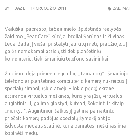
BY
ITBAZE
14 GRUODŽIO, 2011
ŽAIDIMAI
Vaikiškai paprasto, tačiau mielo išplėstinės realybės
žaidimo „Bear Care“ kūrėjai broliai Šarūnas ir Žilvinas
Ledai žada jį viešai pristatyti jau kitų metų pradžioje. Jį
galės nemokamai atsisiųsti tiek planšetinių
kompiuterių, tiek išmaniųjų telefonų savininkai.
Žaidimo idėja primena legendinį „Tamagočį“: išmaniojo
telefono ar planšetinio kompiuterio kamerą nukreipus į
specialų simbolį (šiuo atveju – lokio pėdą) ekrane
atsiranda virtualus meškinas, kuris yra jūsų virtualus
augintinis. Jį galima glostyti, kutenti, šokdinti ir kitaip
„niurkyti“. Augintiniui išalkus jį galima pamaitinti:
priešais kamerą padėjus specialų žymeklį ant jo
išdygsta medaus statinė, kurią pamatęs meškinas ima
kopinėti medų.