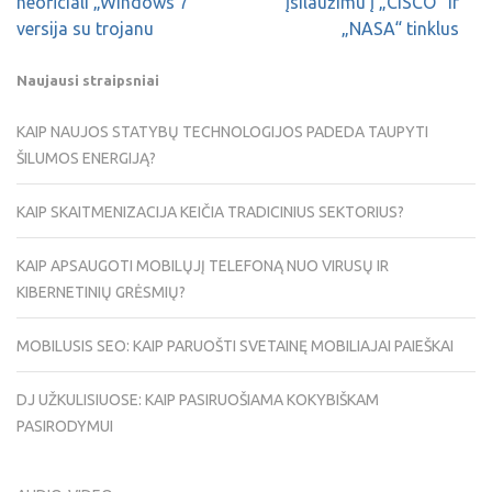
neoficiali „Windows 7“
įsilaužimu į „CISCO“ ir
versija su trojanu
„NASA“ tinklus
Naujausi straipsniai
KAIP NAUJOS STATYBŲ TECHNOLOGIJOS PADEDA TAUPYTI
ŠILUMOS ENERGIJĄ?
KAIP SKAITMENIZACIJA KEIČIA TRADICINIUS SEKTORIUS?
KAIP APSAUGOTI MOBILŲJĮ TELEFONĄ NUO VIRUSŲ IR
KIBERNETINIŲ GRĖSMIŲ?
MOBILUSIS SEO: KAIP PARUOŠTI SVETAINĘ MOBILIAJAI PAIEŠKAI
DJ UŽKULISIUOSE: KAIP PASIRUOŠIAMA KOKYBIŠKAM
PASIRODYMUI