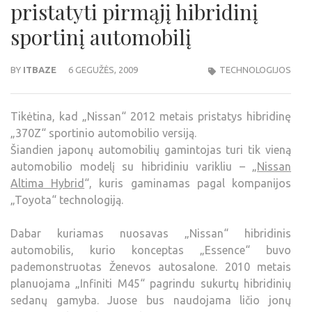
pristatyti pirmąjį hibridinį
sportinį automobilį
BY
ITBAZE
6 GEGUŽĖS, 2009
TECHNOLOGIJOS
Tikėtina, kad „Nissan“ 2012 metais pristatys hibridinę
„370Z“ sportinio automobilio versiją.
Šiandien japonų automobilių gamintojas turi tik vieną
automobilio modelį su hibridiniu varikliu – „
Nissan
Altima Hybrid
“, kuris gaminamas pagal kompanijos
„Toyota“ technologiją.
Dabar kuriamas nuosavas „Nissan“ hibridinis
automobilis, kurio konceptas „Essence“ buvo
pademonstruotas Ženevos autosalone. 2010 metais
planuojama „Infiniti M45“ pagrindu sukurtų hibridinių
sedanų gamyba. Juose bus naudojama ličio jonų