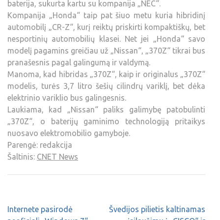
baterija, sukurta kartu su kompanija „NEC“.
Kompanija „Honda“ taip pat šiuo metu kuria hibridinį
automobilį „CR-Z“, kurį reiktų priskirti kompaktiškų, bet
nesportinių automobilių klasei. Net jei „Honda“ savo
modelį pagamins greičiau už „Nissan“, „370Z“ tikrai bus
pranašesnis pagal galingumą ir valdymą.
Manoma, kad hibridas „370Z“, kaip ir originalus „370Z“
modelis, turės 3,7 litro šešių cilindrų variklį, bet dėka
elektrinio variklio bus galingesnis.
Laukiama, kad „Nissan“ paliks galimybę patobulinti
„370Z“, o baterijų gaminimo technologiją pritaikys
nuosavo elektromobilio gamyboje.
Parengė: redakcija
Šaltinis:
CNET News
Internete pasirodė
Švedijos pilietis kaltinamas