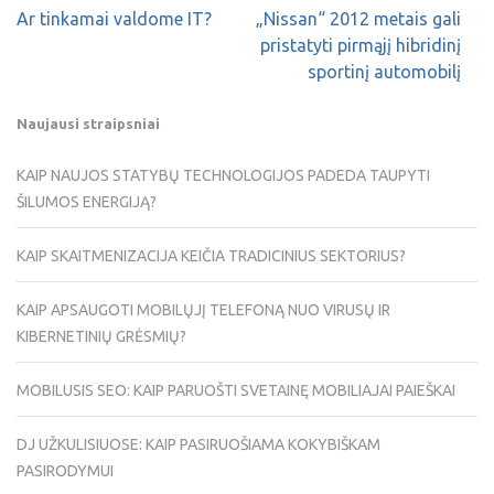
Ar tinkamai valdome IT?
„Nissan“ 2012 metais gali
pristatyti pirmąjį hibridinį
sportinį automobilį
Naujausi straipsniai
KAIP NAUJOS STATYBŲ TECHNOLOGIJOS PADEDA TAUPYTI
ŠILUMOS ENERGIJĄ?
KAIP SKAITMENIZACIJA KEIČIA TRADICINIUS SEKTORIUS?
KAIP APSAUGOTI MOBILŲJĮ TELEFONĄ NUO VIRUSŲ IR
KIBERNETINIŲ GRĖSMIŲ?
MOBILUSIS SEO: KAIP PARUOŠTI SVETAINĘ MOBILIAJAI PAIEŠKAI
DJ UŽKULISIUOSE: KAIP PASIRUOŠIAMA KOKYBIŠKAM
PASIRODYMUI