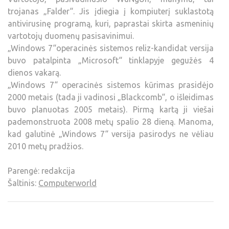
trojanas „Falder“. Jis įdiegia į kompiuterį suklastotą
antivirusinę programą, kuri, paprastai skirta asmeninių
vartotojų duomenų pasisavinimui.
„Windows 7“operacinės sistemos reliz-kandidat versija
buvo patalpinta „Microsoft“ tinklapyje gegužės 4
dienos vakarą.
„Windows 7“ operacinės sistemos kūrimas prasidėjo
2000 metais (tada ji vadinosi „Blackcomb“, o išleidimas
buvo planuotas 2005 metais). Pirmą kartą ji viešai
pademonstruota 2008 metų spalio 28 dieną. Manoma,
kad galutinė „Windows 7“ versija pasirodys ne vėliau
2010 metų pradžios.
Parengė: redakcija
Šaltinis:
Computerworld