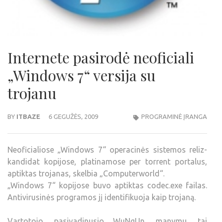
Internete pasirodė neoficiali
„Windows 7“ versija su
trojanu
BY
ITBAZE
6 GEGUŽĖS, 2009
PROGRAMINĖ ĮRANGA
Neoficialiose „Windows 7“ operacinės sistemos reliz-
kandidat kopijose, platinamose per torrent portalus,
aptiktas trojanas, skelbia „Computerworld“.
„Windows 7“ kopijose buvo aptiktas codec.exe failas.
Antivirusinės programos jį identifikuoja kaip trojaną.
Vartotojo, pasivadinusio WuNgUn, manymu, tai