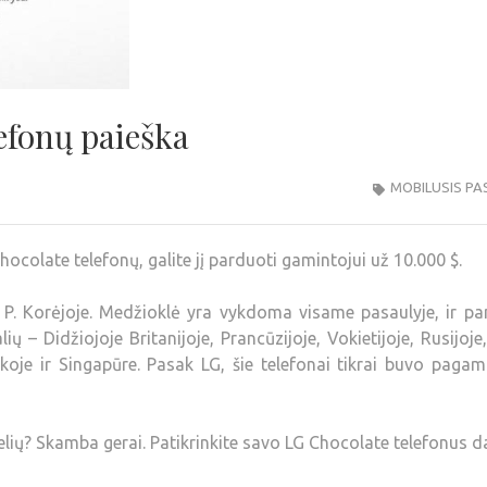
lefonų paieška
MOBILUSIS PA
hocolate telefonų, galite jį parduoti gamintojui už 10.000 $.
 P. Korėjoje. Medžioklė yra vykdoma visame pasaulyje, ir pa
ių – Didžiojoje Britanijoje, Prancūzijoje, Vokietijoje, Rusijoje
ikoje ir Singapūre. Pasak LG, šie telefonai tikrai buvo pagami
elių? Skamba gerai. Patikrinkite savo LG Chocolate telefonus d