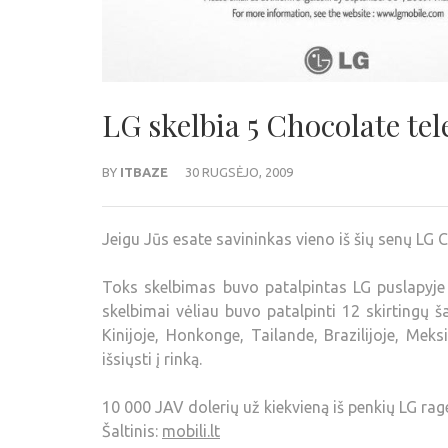
LG skelbia 5 Chocolate te
BY
ITBAZE
30 RUGSĖJO, 2009
Jeigu Jūs esate savininkas vieno iš šių senų LG C
Toks skelbimas buvo patalpintas LG puslapyje
skelbimai vėliau buvo patalpinti 12 skirtingų šal
Kinijoje, Honkonge, Tailande, Brazilijoje, Meks
išsiųsti į rinką.
10 000 JAV dolerių už kiekvieną iš penkių LG rag
Šaltinis:
mobili.lt