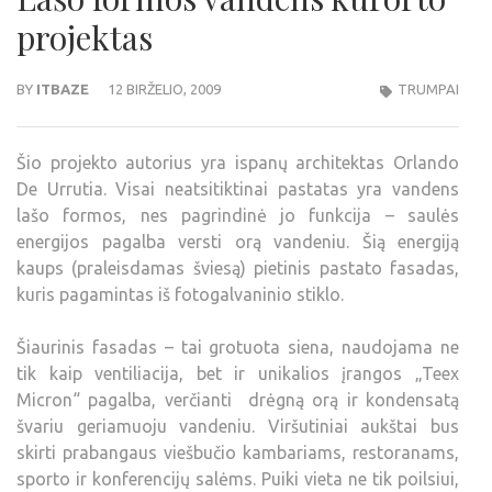
projektas
BY
ITBAZE
12 BIRŽELIO, 2009
TRUMPAI
Šio projekto autorius yra ispanų architektas Orlando
De Urrutia. Visai neatsitiktinai pastatas yra vandens
lašo formos, nes pagrindinė jo funkcija – saulės
energijos pagalba versti orą vandeniu. Šią energiją
kaups (praleisdamas šviesą) pietinis pastato fasadas,
kuris pagamintas iš fotogalvaninio stiklo.
Šiaurinis fasadas – tai grotuota siena, naudojama ne
tik kaip ventiliacija, bet ir unikalios įrangos „Teex
Micron“ pagalba, verčianti drėgną orą ir kondensatą
švariu geriamuoju vandeniu. Viršutiniai aukštai bus
skirti prabangaus viešbučio kambariams, restoranams,
sporto ir konferencijų salėms. Puiki vieta ne tik poilsiui,