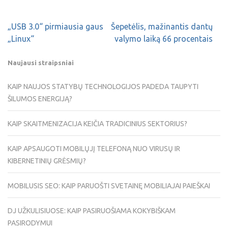
„USB 3.0“ pirmiausia gaus
Šepetėlis, mažinantis dantų
„Linux“
valymo laiką 66 procentais
Naujausi straipsniai
KAIP NAUJOS STATYBŲ TECHNOLOGIJOS PADEDA TAUPYTI
ŠILUMOS ENERGIJĄ?
KAIP SKAITMENIZACIJA KEIČIA TRADICINIUS SEKTORIUS?
KAIP APSAUGOTI MOBILŲJĮ TELEFONĄ NUO VIRUSŲ IR
KIBERNETINIŲ GRĖSMIŲ?
MOBILUSIS SEO: KAIP PARUOŠTI SVETAINĘ MOBILIAJAI PAIEŠKAI
DJ UŽKULISIUOSE: KAIP PASIRUOŠIAMA KOKYBIŠKAM
PASIRODYMUI