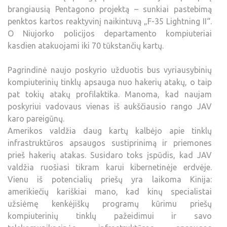
brangiausią Pentagono projektą – sunkiai pastebimą
penktos kartos reaktyvinį naikintuvą „F-35 Lightning II“.
O Niujorko policijos departamento kompiuteriai
kasdien atakuojami iki 70 tūkstančių kartų.
Pagrindinė naujo poskyrio užduotis bus vyriausybinių
kompiuterinių tinklų apsauga nuo hakerių atakų, o taip
pat tokių atakų profilaktika. Manoma, kad naujam
poskyriui vadovaus vienas iš aukščiausio rango JAV
karo pareigūnų.
Amerikos valdžia daug kartų kalbėjo apie tinklų
infrastruktūros apsaugos sustiprinimą ir priemones
prieš hakerių atakas. Susidaro toks įspūdis, kad JAV
valdžia ruošiasi tikram karui kibernetinėje erdvėje.
Vienu iš potencialių priešų yra laikoma Kinija:
amerikiečių kariškiai mano, kad kinų specialistai
užsiėmę kenkėjiškų programų kūrimu priešų
kompiuterinių tinklų pažeidimui ir savo