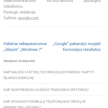
telekomunikacinės infrastruktūros apsaugos
tobulinimu.
Parengė: redakcija
Šaltinis:
google.com
Hakeriai nebepataisomai
„Google“ pabandys nuspėti
„išlaužė“ „Windows 7“
Eurovizijos rezultatus
Naujausi straipsniai
KAIP NAUJOS STATYBŲ TECHNOLOGIJOS PADEDA TAUPYTI
ŠILUMOS ENERGIJĄ?
KAIP SKAITMENIZACIJA KEIČIA TRADICINIUS SEKTORIUS?
KAIP APSAUGOTI MOBILŲJĮ TELEFONĄ NUO VIRUSŲ IR
KIBERNETINIŲ GRĖSMIŲ?