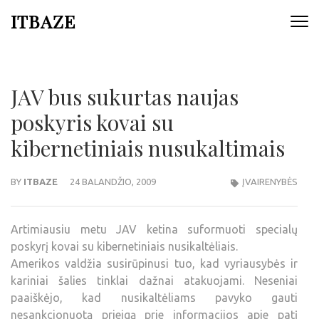
ITBAZE
JAV bus sukurtas naujas
poskyris kovai su
kibernetiniais nusukaltimais
BY
ITBAZE
24 BALANDŽIO, 2009
ĮVAIRENYBĖS
Artimiausiu metu JAV ketina suformuoti specialų
poskyrį kovai su kibernetiniais nusikaltėliais.
Amerikos valdžia susirūpinusi tuo, kad vyriausybės ir
kariniai šalies tinklai dažnai atakuojami. Neseniai
paaiškėjo, kad nusikaltėliams pavyko gauti
nesankcionuotą prieigą prie informacijos apie patį