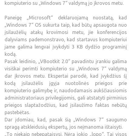
kompiuterio su „Windows 7“ valdymą jo įkrovos metu.
Paneigę „Microsoft“ deklaruojamą nuostatą, kad
„Windows 7“ OS sukurta taip, kad būtų apsaugota nuo
įsilaužėlių atakų krovimosi metu, jie konferencijos
dalyviams pademonstravo, kad startavus kompiuteriui
jame galima lengvai įvykdyti 3 KB dydžio programinį
kodą.
Pasak leidinio, „VBootkit 2.0“ pavadintu įrankiu galima
visiškai perimti kompiuterio su „Windows 7“ valdymą
dar įkrovos metu. Ekspertai parodė, kad įvykdžius šį
kodą įsilaužėlis įgyja nuotolinės prieigos prie
kompiuterio galimybę ir, naudodamasis aukščiausiomis
administratoriaus privilegijomis, gali atstatyti pirminius
prieigos slaptažodžius, kad įsilaužimo faktas nebūtų
pastebėtas.
Dar įdomiau, kad, pasak šią „Windows 7“ saugumo
spragą atskleidusių ekspertų, jos neįmanoma ištaisyti.
„To niekaip nebepataisysi. Nėra jokio „lopo“. Tai visos