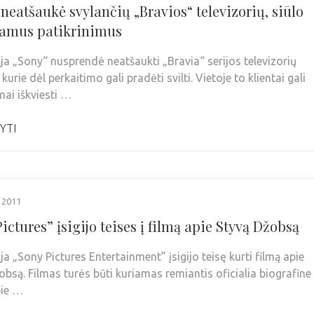
neatšaukė svylančių „Bravios“ televizorių, siūlo
amus patikrinimus
a „Sony“ nusprendė neatšaukti „Bravia“ serijos televizorių
kurie dėl perkaitimo gali pradėti svilti. Vietoje to klientai gali
i iškviesti …
YTI
 2011
ictures” įsigijo teises į filmą apie Styvą Džobsą
a „Sony Pictures Entertainment” įsigijo teisę kurti filmą apie
obsą. Filmas turės būti kuriamas remiantis oficialia biografine
pie …