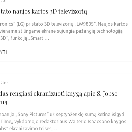
 2011
tato naujos kartos 3D televizorių
tronics“ (LG) pristato 3D televizorių „LW980S“. Naujos kartos
viename stilingame ekrane sujungia pažangią technologiją
3D“, funkciją „Smart …
YTI
 2011
das rengiasi ekranizuoti knygą apie S. Jobso
imą
panija „Sony Pictures“ už septynženklę sumą ketina įsigyti
„Time„ vykdomojo redaktoriaus Walterio Isaacsono knygos
obs“ ekranizavimo teises, …