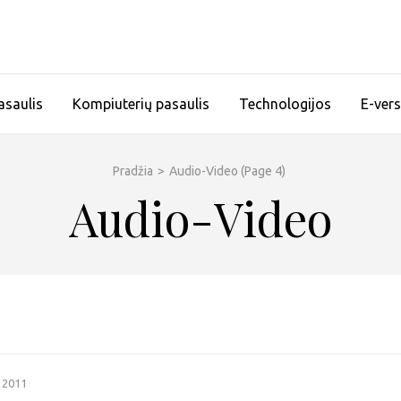
asaulis
Kompiuterių pasaulis
Technologijos
E-vers
Pradžia
>
Audio-Video
(Page 4)
Audio-Video
 2011