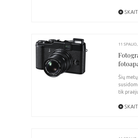
SKAIT
11 SPALIO,
Fotogr
fotoapa
Šių metų 
susidomė
tik praėj
SKAIT