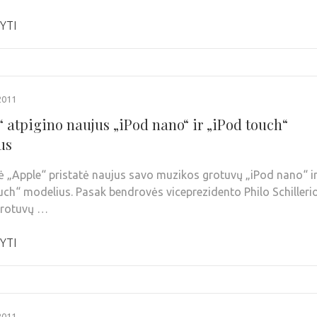
YTI
2011
“ atpigino naujus „iPod nano“ ir „iPod touch“
us
 „Apple“ pristatė naujus savo muzikos grotuvų „iPod nano“ i
uch“ modelius. Pasak bendrovės viceprezidento Philo Schillerio
 grotuvų …
YTI
2011