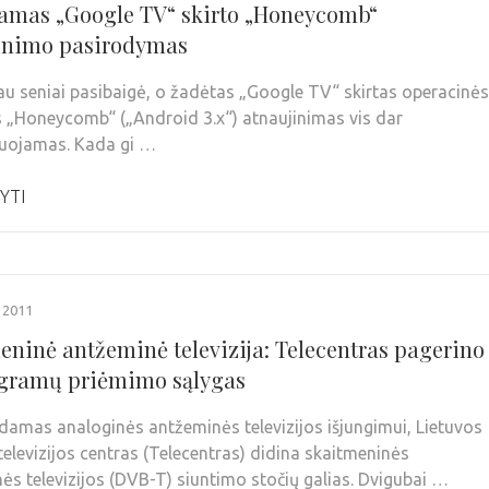
amas „Google TV“ skirto „Honeycomb“
inimo pasirodymas
au seniai pasibaigė, o žadėtas „Google TV“ skirtas operacinės
 „Honeycomb“ („Android 3.x“) atnaujinimas vis dar
uojamas. Kada gi …
YTI
 2011
eninė antžeminė televizija: Telecentras pagerino
gramų priėmimo sąlygas
damas analoginės antžeminės televizijos išjungimui, Lietuvos
 televizijos centras (Telecentras) didina skaitmeninės
ės televizijos (DVB-T) siuntimo stočių galias. Dvigubai …