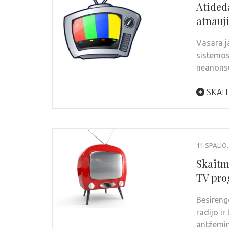
Atided
atnauj
Vasara j
sistemos
neanons
SKAIT
11 SPALIO,
Skaitm
TV pro
Besireng
radijo ir
antžemin