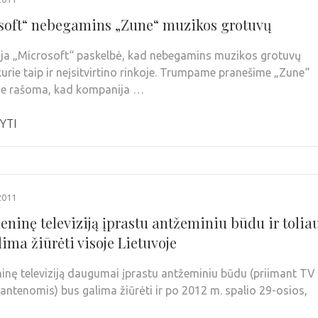
soft“ nebegamins „Zune“ muzikos grotuvų
a „Microsoft“ paskelbė, kad nebegamins muzikos grotuvų
kurie taip ir neįsitvirtino rinkoje. Trumpame pranešime „Zune“
je rašoma, kad kompanija …
YTI
2011
eninę televiziją įprastu antžeminiu būdu ir tolia
ima žiūrėti visoje Lietuvoje
inę televiziją daugumai įprastu antžeminiu būdu (priimant TV
 antenomis) bus galima žiūrėti ir po 2012 m. spalio 29-osios,