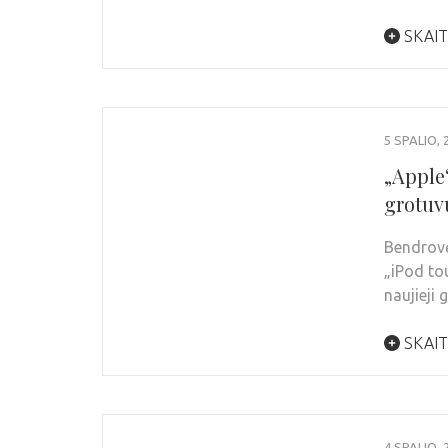
SKAIT
5 SPALIO, 
„Apple
grotuv
Bendrovė
„iPod to
naujieji
SKAIT
4 SPALIO, 