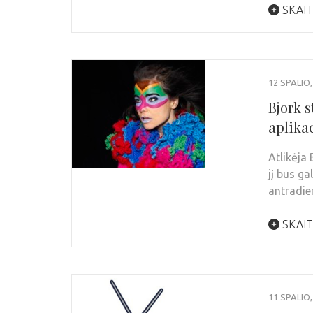
SKAIT
12 SPALIO,
Bjork 
aplikac
Atlikėja 
jį bus ga
antradie
SKAIT
11 SPALIO,