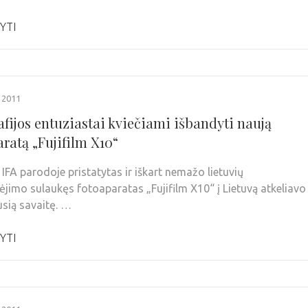
YTI
 2011
afijos entuziastai kviečiami išbandyti naują
ratą „Fujifilm X10“
IFA parodoje pristatytas ir iškart nemažo lietuvių
jimo sulaukęs fotoaparatas „Fujifilm X10“ į Lietuvą atkeliavo
usią savaitę. …
YTI