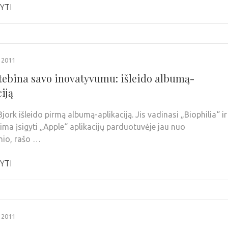
YTI
 2011
stebina savo inovatyvumu: išleido albumą-
iją
Bjork išleido pirmą albumą-aplikaciją. Jis vadinasi „Biophilia“ ir
lima įsigyti „Apple“ aplikacijų parduotuvėje jau nuo
nio, rašo …
YTI
 2011