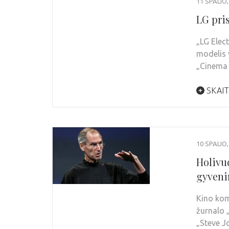
11 SPALIO,
LG pris
„LG Elec
modelis 
„Cinema 
SKAIT
10 SPALIO,
Holivu
gyven
Kino kom
žurnalo 
„Steve J