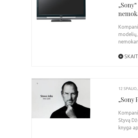
„Sony“ 
nemok
Kompanij
modelių, 
nemokama
SKAIT
12 SPALIO,
„Sony P
Kompanij
Styvą Dž
knyga a