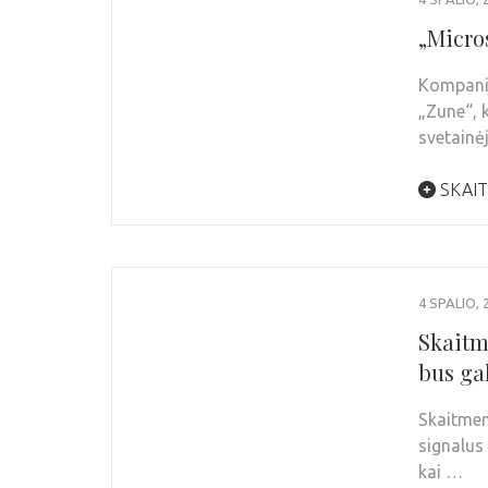
„Micro
Kompanij
„Zune“, 
svetainė
SKAIT
4 SPALIO, 
Skaitm
bus gal
Skaitmen
signalus
kai …