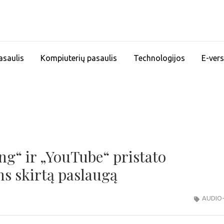
asaulis
Kompiuterių pasaulis
Technologijos
E-vers
g“ ir „YouTube“ pristato
s skirtą paslaugą
AUDIO