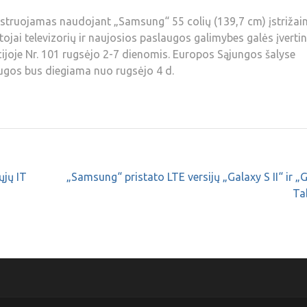
truojamas naudojant „Samsung“ 55 colių (139,7 cm) įstrižai
ojai televizorių ir naujosios paslaugos galimybes galės įvertin
ijoje Nr. 101 rugsėjo 2-7 dienomis. Europos Sąjungos šalyse
ugos bus diegiama nuo rugsėjo 4 d.
ųjų IT
„Samsung“ pristato LTE versijų „Galaxy S II“ ir „
Ta