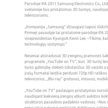
Parodoje IFA 2011 Samsung Electronics Co., Ltd“
svetainėje bus pristatomas 3D turinys, naudoja
televizoriams.
„Kompanija „Samsung“ džiaugiasi tapusi išskirti
Pirmieji pasaulyje tai pristatome parodoje IFA 
viceprezidentas Kyungsik Kevin Lee. –Tikime, kad 
technologijų vystymąsi.“
Neseniai atsiradusiai 3D įrenginių pramonės šakai
programėlė „YouTube on TV“, kuri 3D turinį leidž
turės galimybę stebėti tūkstančius 3D vaizdo įr
įrašų formatai leidžia perduoti 720p HD raiškos t
televizorius, „Blu-ray“ grotuvus, imtuvus, mobili
„YouTube on TV“ paslaugos pristatymas nurodo v
naudojant kiekvieną įrenginį atkurti aukštos ko
struktūros pasaulinio padalinio vadovas. –Nuo
persiųsti ir patogiai peržiūrėti dideliuose aukš