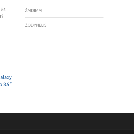
nės
ŽAIDIMAI
ti
ŽODYNĖLIS
Galaxy
b 8.9“