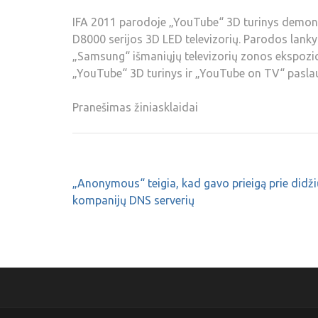
IFA 2011 parodoje „YouTube“ 3D turinys demons
D8000 serijos 3D LED televizorių. Parodos lankyt
„Samsung“ išmaniųjų televizorių zonos ekspozic
„YouTube“ 3D turinys ir „YouTube on TV“ pasla
Pranešimas žiniasklaidai
„Anonymous“ teigia, kad gavo prieigą prie didži
kompanijų DNS serverių