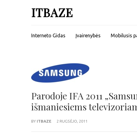
ITBAZE
Interneto Gidas
Įvairenybės
Mobilusis p
Parodoje IFA 2011 „Samsun
išmaniesiems televizoriam
BY
ITBAZE
2 RUGSĖJO, 2011