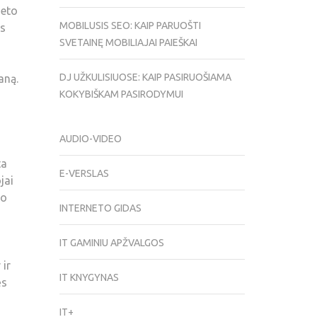
neto
MOBILUSIS SEO: KAIP PARUOŠTI
ms
SVETAINĘ MOBILIAJAI PAIEŠKAI
DJ UŽKULISIUOSE: KAIP PASIRUOŠIAMA
aną.
KOKYBIŠKAM PASIRODYMUI
AUDIO-VIDEO
ta
E-VERSLAS
jai
do
INTERNETO GIDAS
IT GAMINIU APŽVALGOS
 ir
IT KNYGYNAS
ės
IT+