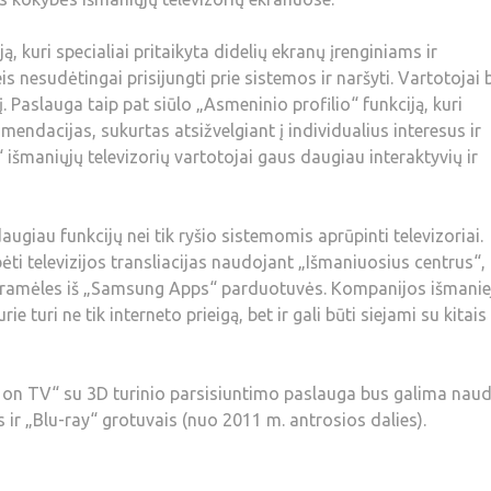
, kuri specialiai pritaikyta didelių ekranų įrenginiams ir
 nesudėtingai prisijungti prie sistemos ir naršyti. Vartotojai 
 Paslauga taip pat siūlo „Asmeninio profilio“ funkciją, kuri
mendacijas, sukurtas atsižvelgiant į individualius interesus ir
išmaniųjų televizorių vartotojai gaus daugiau interaktyvių ir
augiau funkcijų nei tik ryšio sistemomis aprūpinti televizoriai.
i televizijos transliacijas naudojant „Išmaniuosius centrus“,
rogramėles iš „Samsung Apps“ parduotuvės. Kompanijos išmanie
e turi ne tik interneto prieigą, bet ir gali būti siejami su kitais
on TV“ su 3D turinio parsisiuntimo paslauga bus galima naud
 ir „Blu-ray“ grotuvais (nuo 2011 m. antrosios dalies).