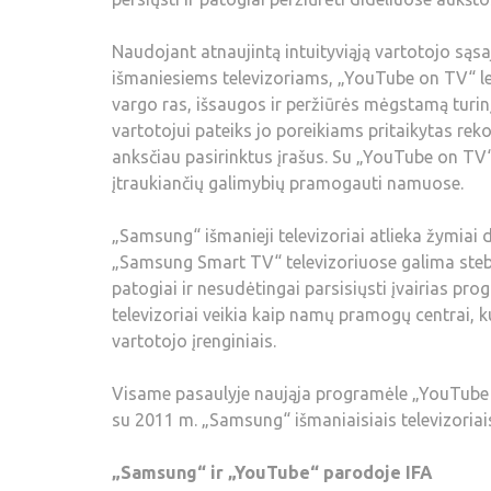
Naudojant atnaujintą intuityviąją vartotojo sąsają
išmaniesiems televizoriams, „YouTube on TV“ leis
vargo ras, išsaugos ir peržiūrės mėgstamą turinį.
vartotojui pateiks jo poreikiams pritaikytas reko
anksčiau pasirinktus įrašus. Su „YouTube on TV“ 
įtraukiančių galimybių pramogauti namuose.
„Samsung“ išmanieji televizoriai atlieka žymiai d
„Samsung Smart TV“ televizoriuose galima stebėt
patogiai ir nesudėtingai parsisiųsti įvairias p
televizoriai veikia kaip namų pramogų centrai, kuri
vartotojo įrenginiais.
Visame pasaulyje naująja programėle „YouTube 
su 2011 m. „Samsung“ išmaniaisiais televizoriais
„Samsung“ ir „YouTube“ parodoje IFA