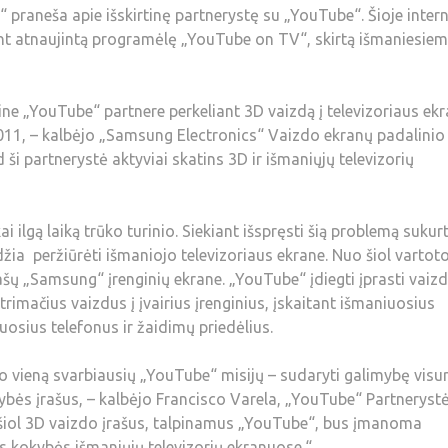
 praneša apie išskirtinę partnerystę su „YouTube“. Šioje inter
nt atnaujintą programėlę „YouTube on TV“, skirtą išmaniesie
ne „YouTube“ partnere perkeliant 3D vaizdą į televizoriaus ekr
2011, – kalbėjo „Samsung Electronics“ Vaizdo ekranų padalinio
ši partnerystė aktyviai skatins 3D ir išmaniųjų televizorių
 ilgą laiką trūko turinio. Siekiant išspręsti šią problemą sukur
ia peržiūrėti išmaniojo televizoriaus ekrane. Nuo šiol vartoto
ašų „Samsung“ įrenginių ekrane. „YouTube“ įdiegti įprasti vaiz
rimačius vaizdus į įvairius įrenginius, įskaitant išmaniuosius
uosius telefonus ir žaidimų priedėlius.
ieną svarbiausių „YouTube“ misijų – sudaryti galimybę visur
kybės įrašus, – kalbėjo Francisco Varela, „YouTube“ Partneryst
 šiol 3D vaizdo įrašus, talpinamus „YouTube“, bus įmanoma
tos kokybės išmaniųjų televizorių ekranuose.“