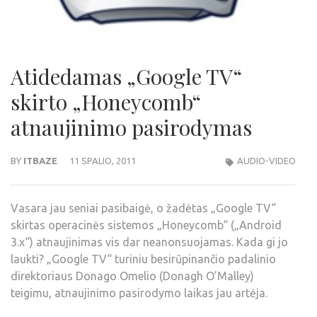
Atidedamas „Google TV“
skirto „Honeycomb“
atnaujinimo pasirodymas
BY
ITBAZE
11 SPALIO, 2011
AUDIO-VIDEO
Vasara jau seniai pasibaigė, o žadėtas „Google TV“
skirtas operacinės sistemos „Honeycomb“ („Android
3.x“) atnaujinimas vis dar neanonsuojamas. Kada gi jo
laukti? „Google TV“ turiniu besirūpinančio padalinio
direktoriaus Donago Omelio (Donagh O’Malley)
teigimu, atnaujinimo pasirodymo laikas jau artėja.