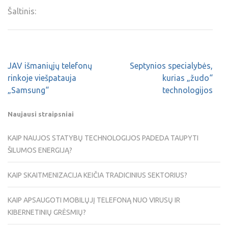
Šaltinis:
JAV išmaniųjų telefonų
Septynios specialybės,
rinkoje viešpatauja
kurias „žudo“
„Samsung“
technologijos
Naujausi straipsniai
KAIP NAUJOS STATYBŲ TECHNOLOGIJOS PADEDA TAUPYTI
ŠILUMOS ENERGIJĄ?
KAIP SKAITMENIZACIJA KEIČIA TRADICINIUS SEKTORIUS?
KAIP APSAUGOTI MOBILŲJĮ TELEFONĄ NUO VIRUSŲ IR
KIBERNETINIŲ GRĖSMIŲ?