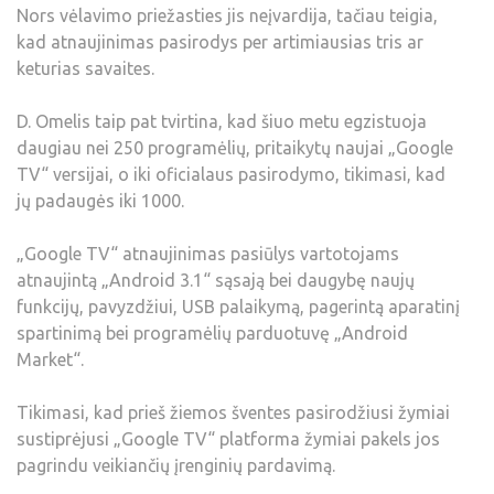
Nors vėlavimo priežasties jis neįvardija, tačiau teigia,
kad atnaujinimas pasirodys per artimiausias tris ar
keturias savaites.
D. Omelis taip pat tvirtina, kad šiuo metu egzistuoja
daugiau nei 250 programėlių, pritaikytų naujai „Google
TV“ versijai, o iki oficialaus pasirodymo, tikimasi, kad
jų padaugės iki 1000.
„Google TV“ atnaujinimas pasiūlys vartotojams
atnaujintą „Android 3.1“ sąsają bei daugybę naujų
funkcijų, pavyzdžiui, USB palaikymą, pagerintą aparatinį
spartinimą bei programėlių parduotuvę „Android
Market“.
Tikimasi, kad prieš žiemos šventes pasirodžiusi žymiai
sustiprėjusi „Google TV“ platforma žymiai pakels jos
pagrindu veikiančių įrenginių pardavimą.