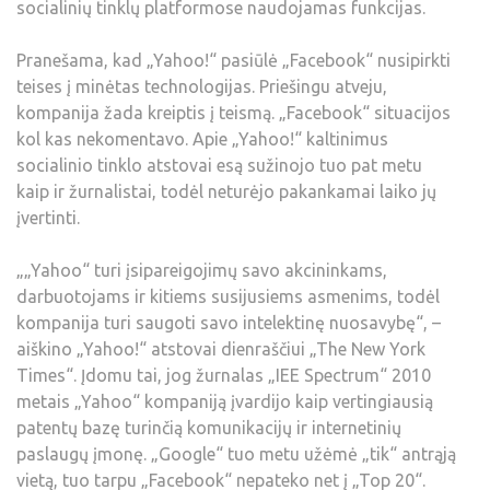
socialinių tinklų platformose naudojamas funkcijas.
Pranešama, kad „Yahoo!“ pasiūlė „Facebook“ nusipirkti
teises į minėtas technologijas. Priešingu atveju,
kompanija žada kreiptis į teismą. „Facebook“ situacijos
kol kas nekomentavo. Apie „Yahoo!“ kaltinimus
socialinio tinklo atstovai esą sužinojo tuo pat metu
kaip ir žurnalistai, todėl neturėjo pakankamai laiko jų
įvertinti.
„„Yahoo“ turi įsipareigojimų savo akcininkams,
darbuotojams ir kitiems susijusiems asmenims, todėl
kompanija turi saugoti savo intelektinę nuosavybę“, –
aiškino „Yahoo!“ atstovai dienraščiui „The New York
Times“. Įdomu tai, jog žurnalas „IEE Spectrum“ 2010
metais „Yahoo“ kompaniją įvardijo kaip vertingiausią
patentų bazę turinčią komunikacijų ir internetinių
paslaugų įmonę. „Google“ tuo metu užėmė „tik“ antrąją
vietą, tuo tarpu „Facebook“ nepateko net į „Top 20“.