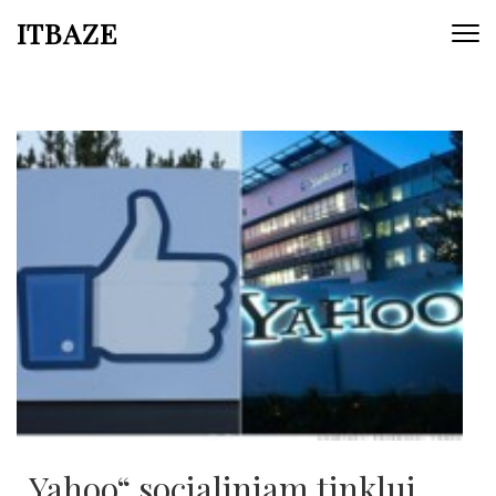
ITBAZE
„Yahoo“ socialiniam tinklui