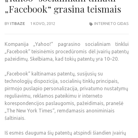
„Facebook“ grasina teismais
BY
ITBAZE
1 KOVO, 2012
INTERNETO GIDAS
Kompanija „Yahoo!“ pagrasino socialiniam tinklui
„Facebook“ teisinėmis procedūromis dėl įvairių patentų
pažeidimų. Skelbiama, kad tokių patentų yra 10–20.
„Facebook“ kaltinamas patentų, susijusių su
technologijų dispozicija, socialinių tinklų principais,
pirmojo puslapio personalizacija, privatumo nustatymų
reguliavimu, reklamos pateikimu ir interneto
korespondencijos paslaugomis, pažeidimais, pranešė
„The New York Times“, remdamasis anoniminiais
šaltiniais.
Iš esmės dauguma šių patentų atspindi šiandien įvairių