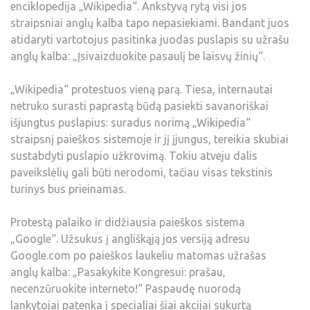
enciklopedija „Wikipedia“. Ankstyvą rytą visi jos
straipsniai anglų kalba tapo nepasiekiami. Bandant juos
atidaryti vartotojus pasitinka juodas puslapis su užrašu
anglų kalba: „Įsivaizduokite pasaulį be laisvų žinių“.
„Wikipedia“ protestuos vieną parą. Tiesa, internautai
netruko surasti paprastą būdą pasiekti savanoriškai
išjungtus puslapius: suradus norimą „Wikipedia“
straipsnį paieškos sistemoje ir jį įjungus, tereikia skubiai
sustabdyti puslapio užkrovimą. Tokiu atveju dalis
paveikslėlių gali būti nerodomi, tačiau visas tekstinis
turinys bus prieinamas.
Protestą palaiko ir didžiausia paieškos sistema
„Google“. Užsukus į angliškąją jos versiją adresu
Google.com po paieškos laukeliu matomas užrašas
anglų kalba: „Pasakykite Kongresui: prašau,
necenzūruokite interneto!“ Paspaudę nuorodą
lankytojai patenka į specialiai šiai akcijai sukurtą