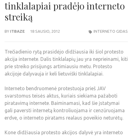
tinklalapiai pradėjo interneto
streiką
BY
ITBAZE
18 SAUSIO, 2012
INTERNETO GIDAS
Trečiadienio rytą prasidėjo didžiausia iki šiol protesto
akcija internete. Dalis tinklalapių jau yra neprieinami, kiti
prie streiko prisijungs artimiausiu metu. Protesto
akcijoje dalyvauja ir keli lietuviški tinklalapiai.
Interneto bendruomenė protestuoja prieš JAV
svarstomus teisės aktus, kuriais siekiama pažaboti
piratavimą internete. Baiminamasi, kad šie įstatymai
gali paversti internetą kontroliuojama ir cenzūruojama
erdve, o interneto piratams realaus poveikio neturėtų.
Kone didžiausia protesto akcijos dalyvė yra interneto