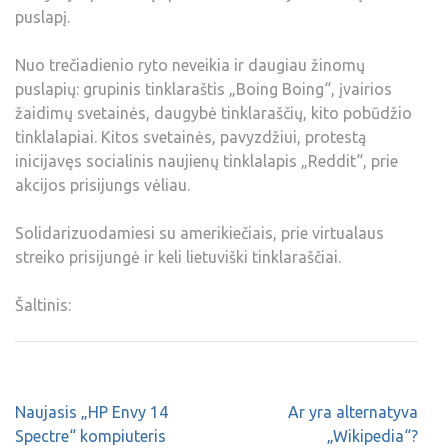
puslapį.
Nuo trečiadienio ryto neveikia ir daugiau žinomų
puslapių: grupinis tinklaraštis „Boing Boing“, įvairios
žaidimų svetainės, daugybė tinklaraščių, kito pobūdžio
tinklalapiai. Kitos svetainės, pavyzdžiui, protestą
inicijavęs socialinis naujienų tinklalapis „Reddit“, prie
akcijos prisijungs vėliau.
Solidarizuodamiesi su amerikiečiais, prie virtualaus
streiko prisijungė ir keli lietuviški tinklaraščiai.
Šaltinis:
Naujasis „HP Envy 14
Ar yra alternatyva
Spectre“ kompiuteris
„Wikipedia“?