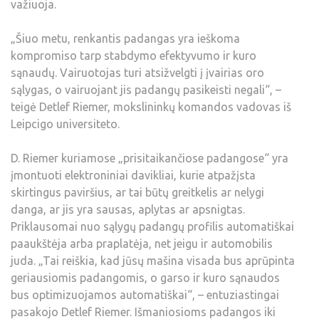
važiuoja.
„Šiuo metu, renkantis padangas yra ieškoma
kompromiso tarp stabdymo efektyvumo ir kuro
sąnaudų. Vairuotojas turi atsižvelgti į įvairias oro
sąlygas, o vairuojant jis padangų pasikeisti negali“, –
teigė Detlef Riemer, mokslininkų komandos vadovas iš
Leipcigo universiteto.
D. Riemer kuriamose „prisitaikančiose padangose“ yra
įmontuoti elektroniniai davikliai, kurie atpažįsta
skirtingus paviršius, ar tai būtų greitkelis ar nelygi
danga, ar jis yra sausas, aplytas ar apsnigtas.
Priklausomai nuo sąlygų padangų profilis automatiškai
paaukštėja arba praplatėja, net jeigu ir automobilis
juda. „Tai reiškia, kad jūsų mašina visada bus aprūpinta
geriausiomis padangomis, o garso ir kuro sąnaudos
bus optimizuojamos automatiškai“, – entuziastingai
pasakojo Detlef Riemer. Išmaniosioms padangos iki