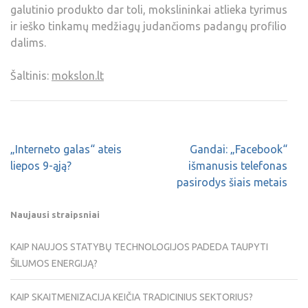
galutinio produkto dar toli, mokslininkai atlieka tyrimus
ir ieško tinkamų medžiagų judančioms padangų profilio
dalims.
Šaltinis:
mokslon.lt
„Interneto galas“ ateis
Gandai: „Facebook“
liepos 9-ąją?
išmanusis telefonas
pasirodys šiais metais
Naujausi straipsniai
KAIP NAUJOS STATYBŲ TECHNOLOGIJOS PADEDA TAUPYTI
ŠILUMOS ENERGIJĄ?
KAIP SKAITMENIZACIJA KEIČIA TRADICINIUS SEKTORIUS?