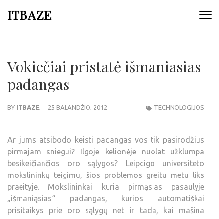
ITBAZE
Vokiečiai pristatė išmaniasias
padangas
BY
ITBAZE
25 BALANDŽIO, 2012
TECHNOLOGIJOS
Ar jums atsibodo keisti padangas vos tik pasirodžius
pirmajam sniegui? Ilgoje kelionėje nuolat užklumpa
besikeičiančios oro sąlygos? Leipcigo universiteto
mokslininkų teigimu, šios problemos greitu metu liks
praeityje. Mokslininkai kuria pirmąsias pasaulyje
„išmaniąsias“ padangas, kurios automatiškai
prisitaikys prie oro sąlygų net ir tada, kai mašina