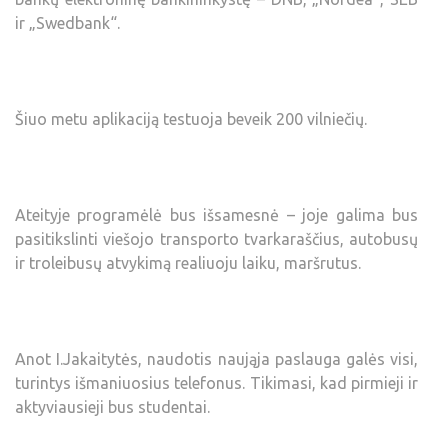
ir „Swedbank“.
Šiuo metu aplikaciją testuoja beveik 200 vilniečių.
Ateityje programėlė bus išsamesnė – joje galima bus
pasitikslinti viešojo transporto tvarkaraščius, autobusų
ir troleibusų atvykimą realiuoju laiku, maršrutus.
Anot I.Jakaitytės, naudotis naująja paslauga galės visi,
turintys išmaniuosius telefonus. Tikimasi, kad pirmieji ir
aktyviausieji bus studentai.