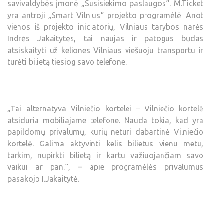
savivaldybės įmonė „Susisiekimo paslaugos“. M.Ticket
yra antroji „Smart Vilnius“ projekto programėlė. Anot
vienos iš projekto iniciatorių, Vilniaus tarybos narės
Indrės Jakaitytės, tai naujas ir patogus būdas
atsiskaityti už keliones Vilniaus viešuoju transportu ir
turėti bilietą tiesiog savo telefone.
„Tai alternatyva Vilniečio kortelei – Vilniečio kortelė
atsiduria mobiliajame telefone. Nauda tokia, kad yra
papildomų privalumų, kurių neturi dabartinė Vilniečio
kortelė. Galima aktyvinti kelis bilietus vienu metu,
tarkim, nupirkti bilietą ir kartu važiuojančiam savo
vaikui ar pan.“, – apie programėlės privalumus
pasakojo I.Jakaitytė.