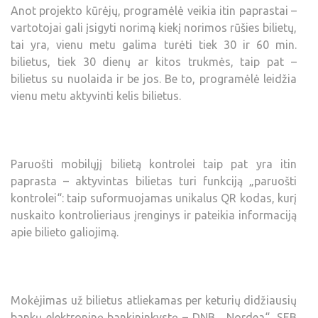
Anot projekto kūrėjų, programėlė veikia itin paprastai –
vartotojai gali įsigyti norimą kiekį norimos rūšies bilietų,
tai yra, vienu metu galima turėti tiek 30 ir 60 min.
bilietus, tiek 30 dienų ar kitos trukmės, taip pat –
bilietus su nuolaida ir be jos. Be to, programėlė leidžia
vienu metu aktyvinti kelis bilietus.
Paruošti mobilųjį bilietą kontrolei taip pat yra itin
paprasta – aktyvintas bilietas turi funkciją „paruošti
kontrolei“: taip suformuojamas unikalus QR kodas, kurį
nuskaito kontrolieriaus įrenginys ir pateikia informaciją
apie bilieto galiojimą.
Mokėjimas už bilietus atliekamas per keturių didžiausių
bankų elektroninę bankininkystę – DNB, „Nordea“, SEB