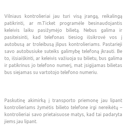
Vilniaus kontrolieriai jau turi visą įrangą, reikalingą
patikrinti, ar m.Ticket programėle besinaudojantis
keleivis laiku pasižymėjo bilietą. Nebus galima ir
pasiteisinti, kad telefonas tiesiog išsikrovė vos į
autobusą ar troleibusą įlipus kontrolieriams. Pastarieji
savo autobusiuke suteiks galimybę telefoną įkrauti. Be
to, išsiaiškinti, ar keleivis važiuoja su bilietu, bus galima
ir patikrinus jo telefono numerį, mat įsigijamas bilietas
bus siejamas su vartotojo telefono numeriu.
Paskutinę akimirką į transporto priemonę jau lipant
kontrolieriams žymėtis bilieto telefone irgi nereikėtų –
kontrolieriai savo prietaisuose matys, kad tai padaryta
jiems jau lipant.