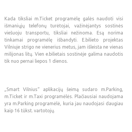
Kada tiksliai m.Ticket programėlę galės naudoti visi
išmaniųjų telefonų turėtojai, važinėjantys sostinės
viešuoju transportu, tiksliai nežinoma. Esą norima
tinkamai programėlę išbandyti. E.bilieto projektas
Vilniuje strigo ne vienerius metus, jam išleista ne vienas
milijonas litų. Vien e.bilietais sostinėje galima naudotis
tik nuo pernai liepos 1 dienos.
„Smart Vilnius“ aplikacijų šeimą sudaro m.Parking,
m.Ticket ir m.Taxi programėlės. Plačiausiai naudojama
yra m.Parking programėlė, kuria jau naudojasi daugiau
kaip 16 tūkst. vartotojų.