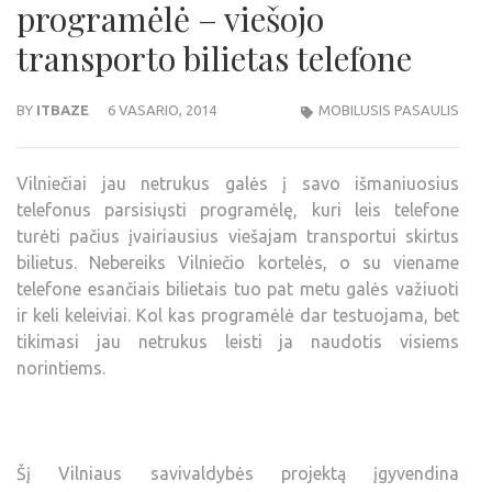
programėlė – viešojo
transporto bilietas telefone
BY
ITBAZE
6 VASARIO, 2014
MOBILUSIS PASAULIS
Vilniečiai jau netrukus galės į savo išmaniuosius
telefonus parsisiųsti programėlę, kuri leis telefone
turėti pačius įvairiausius viešajam transportui skirtus
bilietus. Nebereiks Vilniečio kortelės, o su viename
telefone esančiais bilietais tuo pat metu galės važiuoti
ir keli keleiviai. Kol kas programėlė dar testuojama, bet
tikimasi jau netrukus leisti ja naudotis visiems
norintiems.
Šį Vilniaus savivaldybės projektą įgyvendina