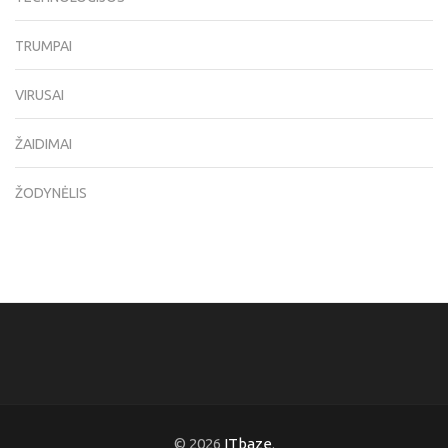
TRUMPAI
VIRUSAI
ŽAIDIMAI
ŽODYNĖLIS
© 2026
ITbaze
.