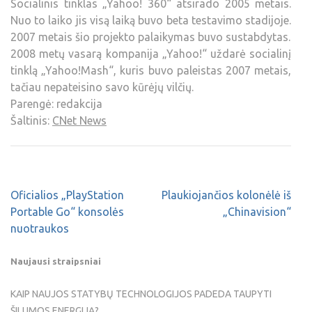
Socialinis tinklas „Yahoo! 360“ atsirado 2005 metais.
Nuo to laiko jis visą laiką buvo beta testavimo stadijoje.
2007 metais šio projekto palaikymas buvo sustabdytas.
2008 metų vasarą kompanija „Yahoo!“ uždarė socialinį
tinklą „Yahoo!Mash“, kuris buvo paleistas 2007 metais,
tačiau nepateisino savo kūrėjų vilčių.
Parengė: redakcija
Šaltinis:
CNet News
Oficialios „PlayStation
Plaukiojančios kolonėlė iš
Portable Go“ konsolės
„Chinavision“
nuotraukos
Naujausi straipsniai
KAIP NAUJOS STATYBŲ TECHNOLOGIJOS PADEDA TAUPYTI
ŠILUMOS ENERGIJĄ?