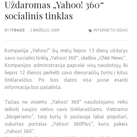
Uždaromas „Yahoo! 360“
socialinis tinklas
BY
ITBAZE
2 BIRŽELIO, 2009
INTERNETO GIDAS
Kompanija „Yahoo!“ šių metų liepos 13 dieną uždarys
savo socialinį tinklą „Yahoo! 360“, skelbia „CNet News“.
Kompanijos administracija paprašė visų naudotojų iki
liepos 12 dienos perkelti savo dienoraščių turinį į kitus
tinklaraščius. Po šios datos visa juose esanti
informacija bus pašalinta.
Tačiau ne visiems „Yahoo! 360“ naudotojams reiks
ieškoti naujos vietos savo tinklaraščiams. Vietnamo
„blogeriams“, tarp kurių ši paslauga labai populiari,
sukurtas portalas „Yahoo! 360Plus“, kuris pakeis
„Yahoo! 360“.