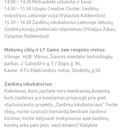
14.00 – 14.30 Pertraukėlė užkandai ir kavai
14.30 – 15.30 Užupis Creative Cluster: žaidimų
industrijos Lietuvoje vizija (Vytautas Ratkevičius)
15.30 – 16.30 Žaidimų inkubatorius Lietuvoje: lietuvių
žaidimų kūrėjų potencialo stiprinimas (Vitalijus Žukas,
Vytautas Ratkevičius)
Mokymų ciklų ir LT Game Jam renginio vietos:
Vilniuje: HUB Vilnius, Šiaurės miestelio technologijų
parkas, J. Galvydžio g. 5 / Žygio g. 96,
Kaune: KTU Elektronikos rūmai, Studentų g.50
Žaidimų inkubatorius:
Kiekvienas, kuris jaučiate nors menkiausią įkvėpimą
kurti žaidimus yra kviečiamas prisijungti prie greit
startuosiančio projekto „Žaidimų Inkubatoriaus“.Turite
idėjų, norite susirasti komandą bendram žaidimo
kūrimui, norite dalyvauti mokymuose apie žaidimų
kūrimą arba pats juos vesti kitiems? Rašykite