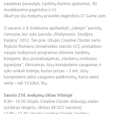
naujienas pasaulyje, žaidimų kūrimo ypatumus, 3D
modeliavimo pagrindus ir t.t.
Iškart po šių mokymų prasidės legendinis LT Game Jam.
O vasario 2 d. kviečiame apsilankyti „Litexpo“ parodų
rūmuose, kur vyks paroda „Mokymasis. Studijos.
Karjera“ 2012. Ten prie Užupis Creative Cluster nario
Mykolo Romerio Universiteto stendo UCC pristatinės
naujas mokymosi programas įdomias žaidimų
kūrėjams. Bus pristatinėjamas „Hackerių institutas
Ispanijoje“, tikrinamas Jūsų kompiuterio saugumas ir
vyks unikali loterija, kurios prizas – 3 vnt. Jūsų
kompiuterio pilno saugumo patikrinimų, kurio vieno
vertė – net 15 tūkst. litų.
Sausio 27d. mokymų ciklas Vilniuje
8.30 – 10.30 Užupis Creative Cluster diskusijų stalas
(uždaras renginis, skirtas tik UCC nariams)
12.00 – 12.30 Užupis Creative Cluster: žaidimų