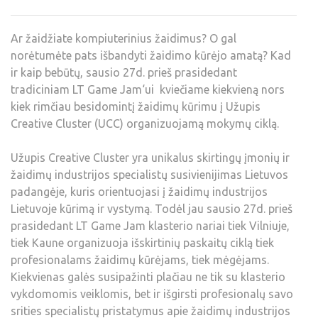
Ar žaidžiate kompiuterinius žaidimus? O gal
norėtumėte pats išbandyti žaidimo kūrėjo amatą? Kad
ir kaip bebūtų, sausio 27d. prieš prasidedant
tradiciniam LT Game Jam‘ui kviečiame kiekvieną nors
kiek rimčiau besidomintį žaidimų kūrimu į Užupis
Creative Cluster (UCC) organizuojamą mokymų ciklą.
Užupis Creative Cluster yra unikalus skirtingų įmonių ir
žaidimų industrijos specialistų susivienijimas Lietuvos
padangėje, kuris orientuojasi į žaidimų industrijos
Lietuvoje kūrimą ir vystymą. Todėl jau sausio 27d. prieš
prasidedant LT Game Jam klasterio nariai tiek Vilniuje,
tiek Kaune organizuoja išskirtinių paskaitų ciklą tiek
profesionalams žaidimų kūrėjams, tiek mėgėjams.
Kiekvienas galės susipažinti plačiau ne tik su klasterio
vykdomomis veiklomis, bet ir išgirsti profesionalų savo
srities specialistų pristatymus apie žaidimų industrijos