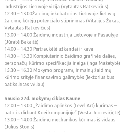
industrijos Lietuvoje vizija (Vytautas Ratkevičius)
12.30 – 13.00Žaidimų inkubatorius Lietuvoje: lietuvių
žaidimų kūrėjų potencialo stiprinimas (Vitalijus Žukas,
Vytautas Ratkevičius)
13.00 – 14.00 Žaidimų industrija Lietuvoje ir Pasaulyje
(Jūratė Bakaitė)
14.00 – 14.30 Pertraukėlė užkandai ir kavai
14.30 – 15.30 Kompiuterinio žaidimo grafinės dalies,
personažų kūrimo specifikacija ir eiga (Inga Mažetytė)
15.30 – 16.30 Mokymo programų ir mainų žaidimų
kūrimo srityje finansavimo galimybės (lektorius bus
patikslintas vėliau)
Sausio 27d. mokymų ciklas Kaune
12.00 – 13.00 „Žaidimo aplinkos (Level Art) kūrimas –
patirtis dirbant Koei kompanijoje“ (Vesta Juocevičiūtė)
13.00 – 14.00 Žaidimų mechanikos kūrimas iš vidaus
(Julius Stonis)