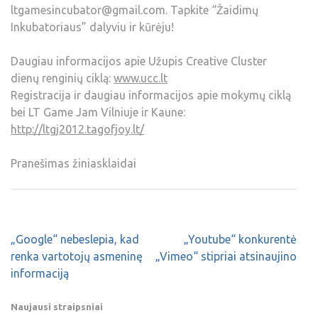
ltgamesincubator@gmail.com. Tapkite “Žaidimų
Inkubatoriaus” dalyviu ir kūrėju!
Daugiau informacijos apie Užupis Creative Cluster
dienų renginių ciklą:
www.ucc.lt
Registracija ir daugiau informacijos apie mokymų ciklą
bei LT Game Jam Vilniuje ir Kaune:
http://ltgj2012.tagofjoy.lt/
Pranešimas žiniasklaidai
„Google“ nebeslepia, kad
„Youtube“ konkurentė
renka vartotojų asmeninę
„Vimeo“ stipriai atsinaujino
informaciją
Naujausi straipsniai