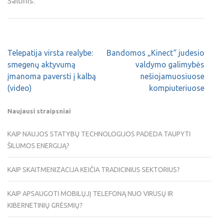
Šaltinis:
Telepatija virsta realybe:
Bandomos „Kinect“ judesio
smegenų aktyvumą
valdymo galimybės
įmanoma paversti į kalbą
nešiojamuosiuose
(video)
kompiuteriuose
Naujausi straipsniai
KAIP NAUJOS STATYBŲ TECHNOLOGIJOS PADEDA TAUPYTI
ŠILUMOS ENERGIJĄ?
KAIP SKAITMENIZACIJA KEIČIA TRADICINIUS SEKTORIUS?
KAIP APSAUGOTI MOBILŲJĮ TELEFONĄ NUO VIRUSŲ IR
KIBERNETINIŲ GRĖSMIŲ?