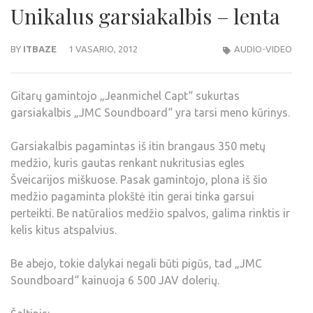
Unikalus garsiakalbis – lenta
BY
ITBAZE
1 VASARIO, 2012
AUDIO-VIDEO
Gitarų gamintojo „Jeanmichel Capt“ sukurtas
garsiakalbis „JMC Soundboard“ yra tarsi meno kūrinys.
Garsiakalbis pagamintas iš itin brangaus 350 metų
medžio, kuris gautas renkant nukritusias egles
Šveicarijos miškuose. Pasak gamintojo, plona iš šio
medžio pagaminta plokštė itin gerai tinka garsui
perteikti. Be natūralios medžio spalvos, galima rinktis ir
kelis kitus atspalvius.
Be abejo, tokie dalykai negali būti pigūs, tad „JMC
Soundboard“ kainuoja 6 500 JAV dolerių.