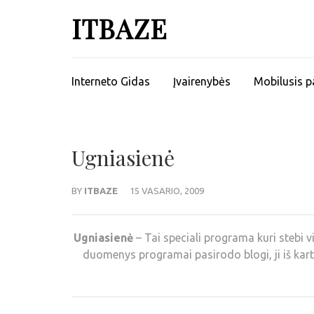
ITBAZE
Interneto Gidas
Įvairenybės
Mobilusis p
Ugniasienė
BY
ITBAZE
15 VASARIO, 2009
Ugniasienė
– Tai speciali programa kuri stebi v
duomenys programai pasirodo blogi, ji iš kar