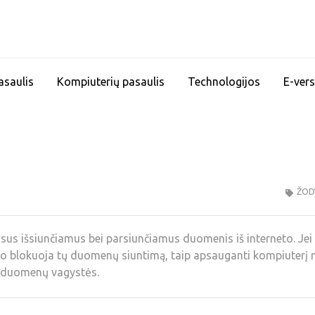
asaulis
Kompiuterių pasaulis
Technologijos
E-vers
ŽOD
isus išsiunčiamus bei parsiunčiamus duomenis iš interneto. Jei 
to blokuoja tų duomenų siuntimą, taip apsauganti kompiuterį 
duomenų vagystės.