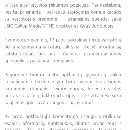
tvirtas alternatyvios reklamos pozicijas. Tai nestebina,
nes tai prieinama ir patraukli tiesioginės komunikacijos
su vartotojais priemonė“, – pranešime spaudai sakė
„SIC Gallup Media“/TNS direktorius Gytis Juodpusis.
Tyrimo duomenimis, 13 proc. socialinių tinklų vartotojų
per analizuojamą laikotarpį aktyviai skelbė informaciją
verslo tikslais, tiek pat – dalinosi rekomendacijomis
apie prekes, paslaugas, renginius.
Pagrindinė tyrimo metu apklaustų gyventojų veikla
socialiniuose tinkluose yra bendravimas su artimais
žmonėmis: draugais, šeimos nariais, kolegomis. Kas
antras socialinių tinklų vartotojas šiose svetainėse seka
naujienas apie savo draugus ir pažįstamus.
45 proc. apklaustųjų komentuoja draugų profiliuose
esančią informaciją: nuotraukas, žinutes, pranešimus ir