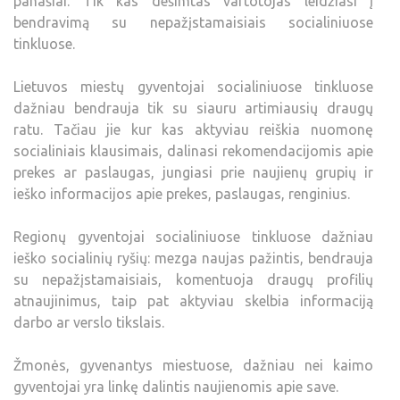
panašiai. Tik kas dešimtas vartotojas leidžiasi į
bendravimą su nepažįstamaisiais socialiniuose
tinkluose.
Lietuvos miestų gyventojai socialiniuose tinkluose
dažniau bendrauja tik su siauru artimiausių draugų
ratu. Tačiau jie kur kas aktyviau reiškia nuomonę
socialiniais klausimais, dalinasi rekomendacijomis apie
prekes ar paslaugas, jungiasi prie naujienų grupių ir
ieško informacijos apie prekes, paslaugas, renginius.
Regionų gyventojai socialiniuose tinkluose dažniau
ieško socialinių ryšių: mezga naujas pažintis, bendrauja
su nepažįstamaisiais, komentuoja draugų profilių
atnaujinimus, taip pat aktyviau skelbia informaciją
darbo ar verslo tikslais.
Žmonės, gyvenantys miestuose, dažniau nei kaimo
gyventojai yra linkę dalintis naujienomis apie save.