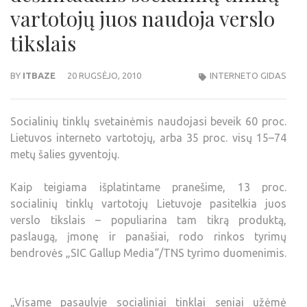
vartotojų juos naudoja verslo
tikslais
BY
ITBAZE
20 RUGSĖJO, 2010
INTERNETO GIDAS
Socialinių tinklų svetainėmis naudojasi beveik 60 proc.
Lietuvos interneto vartotojų, arba 35 proc. visų 15–74
metų šalies gyventojų.
Kaip teigiama išplatintame pranešime, 13 proc.
socialinių tinklų vartotojų Lietuvoje pasitelkia juos
verslo tikslais – populiarina tam tikrą produktą,
paslaugą, įmonę ir panašiai, rodo rinkos tyrimų
bendrovės „SIC Gallup Media“/TNS tyrimo duomenimis.
„Visame pasaulyje socialiniai tinklai seniai užėmė