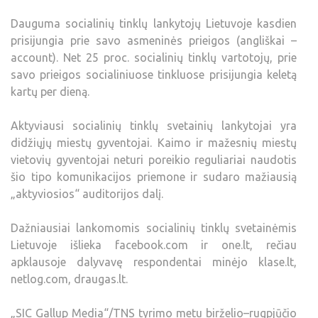
Dauguma socialinių tinklų lankytojų Lietuvoje kasdien
prisijungia prie savo asmeninės prieigos (angliškai –
account). Net 25 proc. socialinių tinklų vartotojų, prie
savo prieigos socialiniuose tinkluose prisijungia keletą
kartų per dieną.
Aktyviausi socialinių tinklų svetainių lankytojai yra
didžiųjų miestų gyventojai. Kaimo ir mažesnių miestų
vietovių gyventojai neturi poreikio reguliariai naudotis
šio tipo komunikacijos priemone ir sudaro mažiausią
„aktyviosios“ auditorijos dalį.
Dažniausiai lankomomis socialinių tinklų svetainėmis
Lietuvoje išlieka facebook.com ir one.lt, rečiau
apklausoje dalyvavę respondentai minėjo klase.lt,
netlog.com, draugas.lt.
„SIC Gallup Media“/TNS tyrimo metu birželio–rugpjūčio