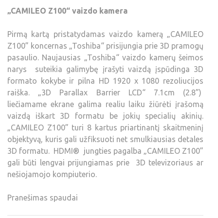
„CAMILEO Z100“ vaizdo kamera
Pirmą kartą pristatydamas vaizdo kamerą „CAMILEO
Z100” koncernas „Toshiba“ prisijungia prie 3D pramogų
pasaulio. Naujausias „Toshiba“ vaizdo kamerų šeimos
narys suteikia galimybę įrašyti vaizdą įspūdinga 3D
formato kokybe ir pilna HD 1920 x 1080 rezoliucijos
raiška. „3D Parallax Barrier LCD“ 7.1cm (2.8”)
liečiamame ekrane galima realiu laiku žiūrėti įrašomą
vaizdą iškart 3D formatu be jokių specialių akinių.
„CAMILEO Z100” turi 8 kartus priartinantį skaitmeninį
objektyvą, kuris gali užfiksuoti net smulkiausias detales
3D formatu. HDMI® jungties pagalba „CAMILEO Z100”
gali būti lengvai prijungiamas prie 3D televizoriaus ar
nešiojamojo kompiuterio.
Pranešimas spaudai