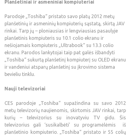
Planšetiniai ir asmeniniai kompiuteriai
Parodoje „Toshiba“ pristato savo platų 2012 metų
planšetinių ir asmeninių kompiuterių sąstatą, skirtą JAV
rinkai. Tarp jų – ploniausias ir lengviausias pasaulyje
planšetinis kompiuteris su 10.1 colio ekranu ir
nešiojamais kompiuteris „Ultrabook“ su 13.3 colio
ekranu. Parodos lankytojai taip pat galės išbandyti
„Toshiba“ sukurtą planšetinį kompiuterį su OLED ekranu
ir vandeniui atsparų planšetinį su įkrovimo sistema
bevieliu tinklu.
Nauji televizoriai
CES parodoje „Toshiba“ supažindina su savo 2012
metų televizorių naujienomis, skirtomis JAV rinkai, tarp
kurių – televizorius su inovatyviu TV gidu. Šis
televizorius gali ‘susikalbėti’ su programėlėmis iš
planšetinio kompiuterio. „Toshiba“ pristato ir 55 colių