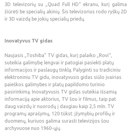
3D televizorių su „Quad Full HD“ ekranu, kurį galima
žiūrėti be specialių akinių. Šis televizorius rodo ryškų 2D
ir 3D vaizdą be jokių specialių priedų.
Inovatyvus TV gidas
Naujasis „Toshiba” TV gidas, kurį palaiko „Rovi“,
suteikia galimybę lengvai ir patogiai pasiekti platų
informacijos ir paslaugų tinklą. Palyginti su tradiciniu
elektroniniu TV gidu, inovatyvusis gidas siūlo įvairias
paieškos galimybes ir platų papildomo turinio
pasirinkimą. Inovatyvusis TV gidas suteikia išsamią
informaciją apie aktorius, TV šou ir filmus, taip pat
daug vaizdų ir nuorodų į daugiau kaip 2,5 mln. TV
programų aprašymų, 120 tūkst. įžymybių profilių ir
duomenų, kuriuos galima surasti televizijos šou
archyvuose nuo 1960-ųjų.