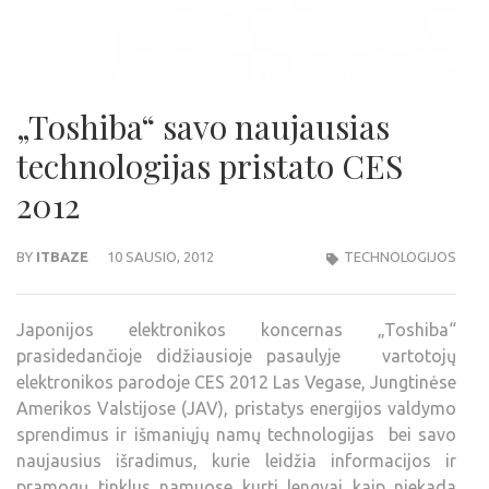
„Toshiba“ savo naujausias
technologijas pristato CES
2012
BY
ITBAZE
10 SAUSIO, 2012
TECHNOLOGIJOS
Japonijos elektronikos koncernas „Toshiba“
prasidedančioje didžiausioje pasaulyje vartotojų
elektronikos parodoje CES 2012 Las Vegase, Jungtinėse
Amerikos Valstijose (JAV), pristatys energijos valdymo
sprendimus ir išmaniųjų namų technologijas bei savo
naujausius išradimus, kurie leidžia informacijos ir
pramogų tinklus namuose kurti lengvai kaip niekada