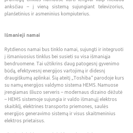
anksčiau – į vieną sistemą sujungiant televizorius,
planšetinius ir asmeninius kompiuterius.
Išmanieji namai
Rytdienos namai bus tinklo namai, sujungti ir integruoti
į išmaniuosius tinklus bei susieti su visa išmaniąja
bendruomene. Tai užtikrins daug patogesnį gyvenimo
būdą, efektyvesnį energijos vartojimą ir didesnį
draugiškumą aplinkai. Šią ateitį „Toshiba“ parodoje kurs
su namų energijos valdymo sistema HEMS. Namuose
įrengiamas šliuzo serveris – modernaus dizaino dėžutė
– HEMS sistemoje sujungia ir valdo išmanųjį elektros
skaitiklį, elektrines transporto priemones, saulės
energijos generavimo sistemą ir visus skaitmeninius
elektros prietaisus.