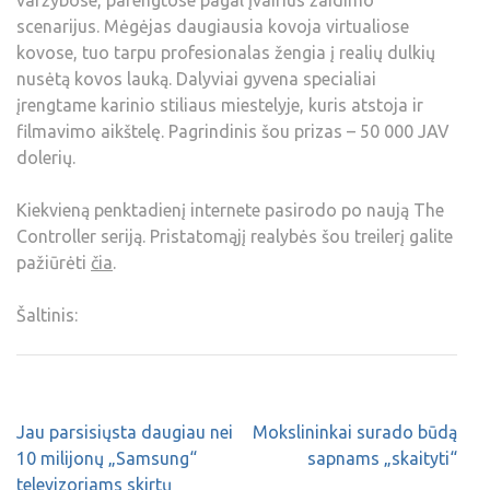
varžybose, parengtose pagal įvairius žaidimo
scenarijus. Mėgėjas daugiausia kovoja virtualiose
kovose, tuo tarpu profesionalas žengia į realių dulkių
nusėtą kovos lauką. Dalyviai gyvena specialiai
įrengtame karinio stiliaus miestelyje, kuris atstoja ir
filmavimo aikštelę. Pagrindinis šou prizas – 50 000 JAV
dolerių.
Kiekvieną penktadienį internete pasirodo po naują The
Controller seriją. Pristatomąjį realybės šou treilerį galite
pažiūrėti
čia
.
Šaltinis:
Jau parsisiųsta daugiau nei
Mokslininkai surado būdą
10 milijonų „Samsung“
sapnams „skaityti“
televizoriams skirtų