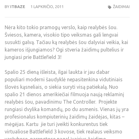
BY
ITBAZE
1 LAPKRIČIO, 2011
ŽAIDIMAI
Nėra kito tokio pramogų verslo, kaip realybės šou.
Šviesos, kamera, visokio tipo veiksmas gali lengvai
susukti galvą. Tačiau ką realybės šou dalyviai veikia, kai
kameros išjungiamos? Ogi stveria žaidimų pultelius ir
jungiasi prie Battlefield 3!
Spalio 25 dieną išleista, ilgai laukta ir jau dabar
populiari moderni šaudyklė nepasitenkina vidutiniais
šlovės kąsneliais, o siekia suryti visą patiekalą. Nuo
spalio 21 dienos amerikiečiai filmuoja naują reklaminį
realybės šou, pavadinimu The Controller. Projekte
rungiasi dvylika komandų, po du asmenis. Vienas jų yra
profesionalus kompiuterinių žaidimų žaidėjas, kitas –
mėgėjas. Kartu jie turi įveikti konkurentus tiek
virtualiose Battlefield 3 kovose, tiek realaus veiksmo