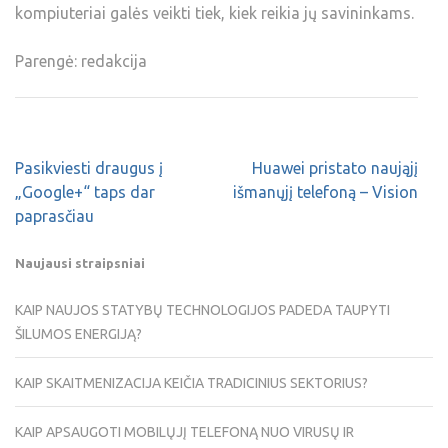
kompiuteriai galės veikti tiek, kiek reikia jų savininkams.
Parengė: redakcija
Pasikviesti draugus į
Huawei pristato naująjį
„Google+“ taps dar
išmanųjį telefoną – Vision
paprasčiau
Naujausi straipsniai
KAIP NAUJOS STATYBŲ TECHNOLOGIJOS PADEDA TAUPYTI
ŠILUMOS ENERGIJĄ?
KAIP SKAITMENIZACIJA KEIČIA TRADICINIUS SEKTORIUS?
KAIP APSAUGOTI MOBILŲJĮ TELEFONĄ NUO VIRUSŲ IR