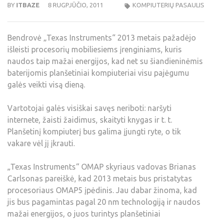
BY
ITBAZE
8 RUGPJŪČIO, 2011
KOMPIUTERIŲ PASAULIS
Bendrovė „Texas Instruments“ 2013 metais pažadėjo
išleisti procesorių mobiliesiems įrenginiams, kuris
naudos taip mažai energijos, kad net su šiandieninėmis
baterijomis planšetiniai kompiuteriai visu pajėgumu
galės veikti visą dieną.
Vartotojai galės visiškai savęs neriboti: naršyti
internete, žaisti žaidimus, skaityti knygas ir t. t.
Planšetinį kompiuterį bus galima įjungti ryte, o tik
vakare vėl jį įkrauti.
„Texas Instruments“ OMAP skyriaus vadovas Brianas
Carlsonas pareiškė, kad 2013 metais bus pristatytas
procesoriaus OMAP5 įpėdinis. Jau dabar žinoma, kad
jis bus pagamintas pagal 20 nm technologiją ir naudos
mažai energijos, o juos turintys planšetiniai