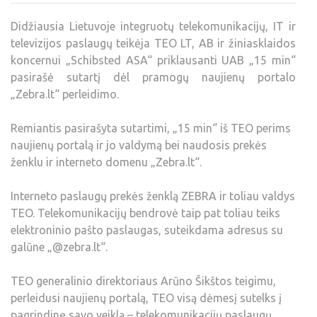
Didžiausia Lietuvoje integruotų telekomunikacijų, IT ir
televizijos paslaugų teikėja TEO LT, AB ir žiniasklaidos
koncernui „Schibsted ASA“ priklausanti UAB „15 min“
pasirašė sutartį dėl pramogų naujienų portalo
„Zebra.lt“ perleidimo.
Remiantis pasirašyta sutartimi, „15 min“ iš TEO perims
naujienų portalą ir jo valdymą bei naudosis prekės
ženklu ir interneto domenu „Zebra.lt“.
Interneto paslaugų prekės ženklą ZEBRA ir toliau valdys
TEO. Telekomunikacijų bendrovė taip pat toliau teiks
elektroninio pašto paslaugas, suteikdama adresus su
galūne „@zebra.lt“.
TEO generalinio direktoriaus Arūno Šikštos teigimu,
perleidusi naujienų portalą, TEO visą dėmesį sutelks į
pagrindinę savo veiklą – telekomunikacijų paslaugų