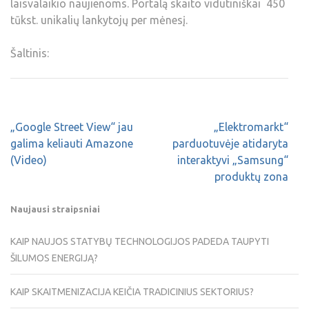
laisvalaikio naujienoms. Portalą skaito vidutiniškai 450
tūkst. unikalių lankytojų per mėnesį.
Šaltinis:
„Google Street View“ jau
„Elektromarkt“
galima keliauti Amazone
parduotuvėje atidaryta
(Video)
interaktyvi „Samsung“
produktų zona
Naujausi straipsniai
KAIP NAUJOS STATYBŲ TECHNOLOGIJOS PADEDA TAUPYTI
ŠILUMOS ENERGIJĄ?
KAIP SKAITMENIZACIJA KEIČIA TRADICINIUS SEKTORIUS?