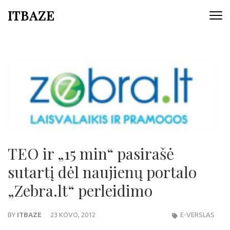
ITBAZE
TEO ir „15 min“ pasirašė
sutartį dėl naujienų portalo
„Zebra.lt“ perleidimo
BY
ITBAZE
23 KOVO, 2012
E-VERSLAS