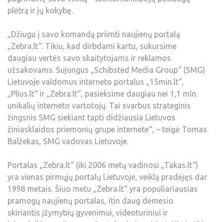
plėtrą ir jų kokybę.
„Džiugu į savo komandą priimti naujienų portalą
„Zebra.lt“. Tikiu, kad dirbdami kartu, sukursime
daugiau vertės savo skaitytojams ir reklamos
užsakovams. Sujungus „Schibsted Media Group“ (SMG)
Lietuvoje valdomus interneto portalus „15min.lt“,
„Plius.lt“ ir „Zebra.lt“, pasieksime daugiau nei 1,1 mln.
unikalių interneto vartotojų. Tai svarbus strateginis
žingsnis SMG siekiant tapti didžiausia Lietuvos
žiniasklaidos priemonių grupe internete“, – teigė Tomas
Balžekas, SMG vadovas Lietuvoje.
Portalas „Zebra.lt“ (iki 2006 metų vadinosi „Takas.lt“)
yra vienas pirmųjų portalų Lietuvoje, veiklą pradėjęs dar
1998 metais. Šiuo metu „Zebra.lt“ yra populiariausias
pramogų naujienų portalas, itin daug dėmesio
skiriantis įžymybių gyvenimui, videoturiniui ir