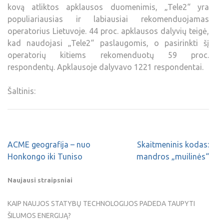
kovą atliktos apklausos duomenimis, „Tele2“ yra
populiariausias ir labiausiai rekomenduojamas
operatorius Lietuvoje. 44 proc. apklausos dalyvių teigė,
kad naudojasi „Tele2“ paslaugomis, o pasirinkti šį
operatorių kitiems rekomenduotų 59 proc.
respondentų. Apklausoje dalyvavo 1221 respondentai.
Šaltinis:
ACME geografija – nuo
Skaitmeninis kodas:
Honkongo iki Tuniso
mandros „muilinės“
Naujausi straipsniai
KAIP NAUJOS STATYBŲ TECHNOLOGIJOS PADEDA TAUPYTI
ŠILUMOS ENERGIJĄ?