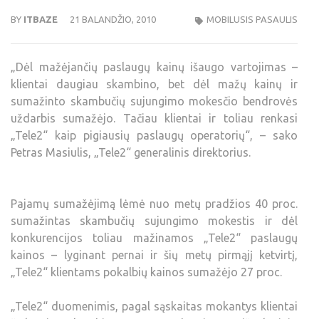
BY
ITBAZE
21 BALANDŽIO, 2010
MOBILUSIS PASAULIS
„Dėl mažėjančių paslaugų kainų išaugo vartojimas –
klientai daugiau skambino, bet dėl mažų kainų ir
sumažinto skambučių sujungimo mokesčio bendrovės
uždarbis sumažėjo. Tačiau klientai ir toliau renkasi
„Tele2“ kaip pigiausių paslaugų operatorių“, – sako
Petras Masiulis, „Tele2“ generalinis direktorius.
Pajamų sumažėjimą lėmė nuo metų pradžios 40 proc.
sumažintas skambučių sujungimo mokestis ir dėl
konkurencijos toliau mažinamos „Tele2“ paslaugų
kainos – lyginant pernai ir šių metų pirmąjį ketvirtį,
„Tele2“ klientams pokalbių kainos sumažėjo 27 proc.
„Tele2“ duomenimis, pagal sąskaitas mokantys klientai