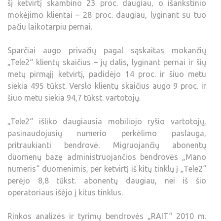
šį ketvirtį skambino 23 proc. daugiau, o išankstinio
mokėjimo klientai – 28 proc. daugiau, lyginant su tuo
pačiu laikotarpiu pernai.
Sparčiai augo privačių pagal sąskaitas mokančių
„Tele2“ klientų skaičius – jų dalis, lyginant pernai ir šių
metų pirmąjį ketvirtį, padidėjo 14 proc. ir šiuo metu
siekia 495 tūkst. Verslo klientų skaičius augo 9 proc. ir
šiuo metu siekia 94,7 tūkst. vartotojų.
„Tele2“ išliko daugiausia mobiliojo ryšio vartotojų,
pasinaudojusių numerio perkėlimo paslauga,
pritraukianti bendrovė. Migruojančių abonentų
duomenų bazę administruojančios bendrovės „Mano
numeris“ duomenimis, per ketvirtį iš kitų tinklų į „Tele2“
perėjo 8,8 tūkst. abonentų daugiau, nei iš šio
operatoriaus išėjo į kitus tinklus.
Rinkos analizės ir tyrimų bendrovės „RAIT“ 2010 m.