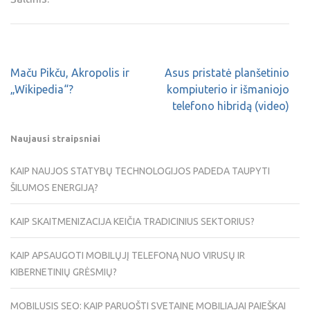
Maču Pikču, Akropolis ir
Asus pristatė planšetinio
„Wikipedia“?
kompiuterio ir išmaniojo
telefono hibridą (video)
Naujausi straipsniai
KAIP NAUJOS STATYBŲ TECHNOLOGIJOS PADEDA TAUPYTI
ŠILUMOS ENERGIJĄ?
KAIP SKAITMENIZACIJA KEIČIA TRADICINIUS SEKTORIUS?
KAIP APSAUGOTI MOBILŲJĮ TELEFONĄ NUO VIRUSŲ IR
KIBERNETINIŲ GRĖSMIŲ?
MOBILUSIS SEO: KAIP PARUOŠTI SVETAINĘ MOBILIAJAI PAIEŠKAI