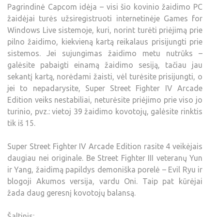
Pagrindinė Capcom idėja – visi šio kovinio žaidimo PC
žaidėjai turės užsiregistruoti internetinėje Games for
Windows Live sistemoje, kuri, norint turėti priėjimą prie
pilno žaidimo, kiekvieną kartą reikalaus prisijungti prie
sistemos. Jei sujungimas žaidimo metu nutrūks –
galėsite pabaigti einamą žaidimo sesiją, tačiau jau
sekantį kartą, norėdami žaisti, vėl turėsite prisijungti, o
jei to nepadarysite, Super Street Fighter IV Arcade
Edition veiks nestabiliai, neturėsite priėjimo prie viso jo
turinio, pvz.: vietoj 39 žaidimo kovotojų, galėsite rinktis
tik iš 15.
Super Street Fighter IV Arcade Edition rasite 4 veikėjais
daugiau nei originale. Be Street Fighter III veteranų Yun
ir Yang, žaidimą papildys demoniška porelė – Evil Ryu ir
blogoji Akumos versija, vardu Oni. Taip pat kūrėjai
žada daug geresnį kovotojų balansą.
Šaltinis: