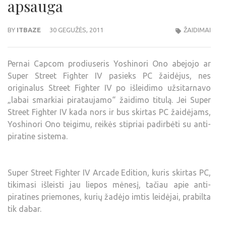
apsauga
BY
ITBAZE
30 GEGUŽĖS, 2011
ŽAIDIMAI
Pernai Capcom prodiuseris Yoshinori Ono abejojo ar
Super Street Fighter IV pasieks PC žaidėjus, nes
originalus Street Fighter IV po išleidimo užsitarnavo
„labai smarkiai pirataujamo“ žaidimo titulą. Jei Super
Street Fighter IV kada nors ir bus skirtas PC žaidėjams,
Yoshinori Ono teigimu, reikės stipriai padirbėti su anti-
piratine sistema.
Super Street Fighter IV Arcade Edition, kuris skirtas PC,
tikimasi išleisti jau liepos mėnesį, tačiau apie anti-
piratines priemones, kurių žadėjo imtis leidėjai, prabilta
tik dabar.